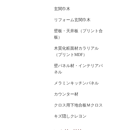
玄関巾木
リフォーム玄関巾木
壁板・天井板（プリント合
板）
木質化粧面材カラリアル
（プリントMDF）
壁パネル材・インテリアパ
ネル
メラミンキッチンパネル
カウンター材
クロス用下地合板Ｍクロス
キズ隠しクレヨン