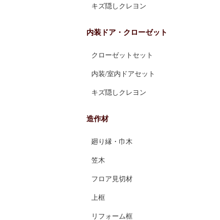
キズ隠しクレヨン
内装ドア・クローゼット
クローゼットセット
内装/室内ドアセット
キズ隠しクレヨン
造作材
廻り縁・巾木
笠木
フロア見切材
上框
リフォーム框