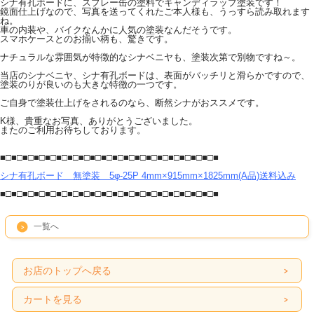
シナ有孔ボードに、スプレー缶の塗料でキャンディラップ塗装です！
鏡面仕上げなので、写真を送ってくれたご本人様も、うっすら読み取れます
ね。
車の内装や、バイクなんかに人気の塗装なんだそうです。
スマホケースとのお揃い柄も、驚きです。
ナチュラルな雰囲気が特徴的なシナベニヤも、塗装次第で別物ですね～。
当店のシナベニヤ、シナ有孔ボードは、表面がバッチリと滑らかですので、
塗装のりが良いのも大きな特徴の一つです。
ご自身で塗装仕上げをされるのなら、断然シナがおススメです。
K様、貴重なお写真、ありがとうございました。
またのご利用お待ちしております。
■□■□■□■□■□■□■□■□■□■□■□■□■□■□■□■□■□■□■□■
シナ有孔ボード 無塗装 5φ-25P 4mm×915mm×1825mm(A品)送料込み
■□■□■□■□■□■□■□■□■□■□■□■□■□■□■□■□■□■□■□■
一覧へ
お店のトップへ戻る
カートを見る