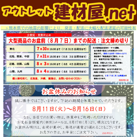
＞熊本県での地震の影響により、発送・配送に大幅な配送遅延の可能性有