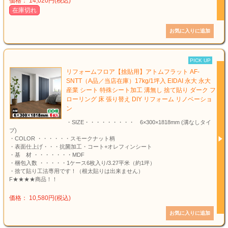
価格： 14,020円(税込)
在庫切れ
PICK UP
リフォームフロア【捨貼用】アトムフラット AF-
SNTT（A品／当店在庫）17kg/1坪入 EIDAI 永大 永大
産業 シート 特殊シート加工 溝無し 捨て貼り ダーク フ
ローリング 床 張り替え DIY リフォーム リノベーショ
ン
・SIZE・・・・・・・・・ 6×300×1818mm (溝なしタイ
プ)
・COLOR ・・・・・・スモークナット柄
・表面仕上げ・・・抗菌加工・コート+オレフィンシート
・基 材 ・・・・・・・MDF
・梱包入数 ・・・・・1ケース6枚入り/3.27平米（約1坪）
・捨て貼り工法専用です！（根太貼りは出来ません）
F★★★★商品！！
価格： 10,580円(税込)