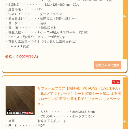
・SIZE(1)・・・・・・・・12.1×175×900mm 12枚
・SIZE(2)・・・・・・・・12.1×123×900mm 12枚
・遮音等級・・・・・L45
・COLOR ・・・・・・ダークブラウン
・表面仕上げ・・・・・抗菌加工・特殊化粧シート
・基 材・・・・・・・合板
・裏 面 ・・・・・・・特殊緩衝材
・梱包入数・・・・・１ケース24枚入り/3.21平米（約1坪）
・2ケース（約2坪分）セットでの販売です。
・直貼り工法専用です！（根太貼りは出来ません）
・F★★★★商品！
価格： 9,000円(税込)
NEW
リフォームフロア【捨貼用】M6T-UN2（17kg/1坪入）
（B品／アウトレット）シート 特殊シート加工 １本溝
フローリング 床 張り替え DIY リフォーム リノベーシ
ョン
・SIZE・・・・・・・5.8×303×1818mm
・COLOR ・・・・・・ダークブラウン
・表面 ・・・・・・・特殊加工化粧シート
・基 材 ・・・・・・MDF