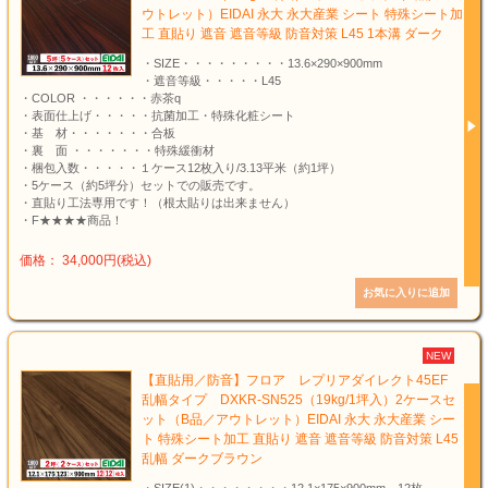
ウトレット）EIDAI 永大 永大産業 シート 特殊シート加
工 直貼り 遮音 遮音等級 防音対策 L45 1本溝 ダーク
・SIZE・・・・・・・・・13.6×290×900mm
・遮音等級・・・・・L45
・COLOR ・・・・・・赤茶q
・表面仕上げ・・・・・抗菌加工・特殊化粧シート
・基 材・・・・・・・合板
・裏 面 ・・・・・・・特殊緩衝材
・梱包入数・・・・・１ケース12枚入り/3.13平米（約1坪）
・5ケース（約5坪分）セットでの販売です。
・直貼り工法専用です！（根太貼りは出来ません）
・F★★★★商品！
価格： 34,000円(税込)
NEW
【直貼用／防音】フロア レプリアダイレクト45EF
乱幅タイプ DXKR-SN525（19kg/1坪入）2ケースセ
ット（B品／アウトレット）EIDAI 永大 永大産業 シー
ト 特殊シート加工 直貼り 遮音 遮音等級 防音対策 L45
乱幅 ダークブラウン