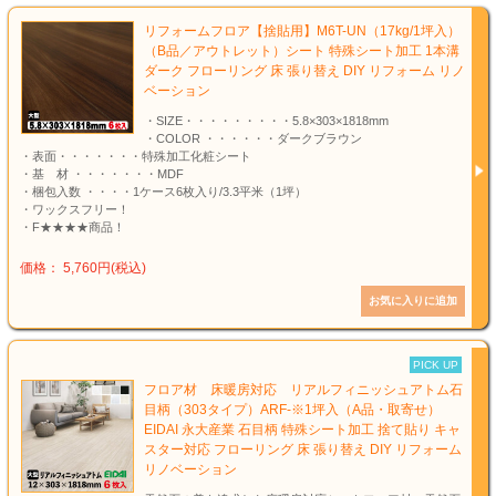
リフォームフロア【捨貼用】M6T-UN（17kg/1坪入）
（B品／アウトレット）シート 特殊シート加工 1本溝
ダーク フローリング 床 張り替え DIY リフォーム リノ
ベーション
・SIZE・・・・・・・・・5.8×303×1818mm
・COLOR ・・・・・・ダークブラウン
・表面・・・・・・・特殊加工化粧シート
・基 材 ・・・・・・・MDF
・梱包入数 ・・・・1ケース6枚入り/3.3平米（1坪）
・ワックスフリー！
・F★★★★商品！
価格： 5,760円(税込)
PICK UP
フロア材 床暖房対応 リアルフィニッシュアトム石
目柄（303タイプ）ARF-※1坪入（A品・取寄せ）
EIDAI 永大産業 石目柄 特殊シート加工 捨て貼り キャ
スター対応 フローリング 床 張り替え DIY リフォーム
リノベーション