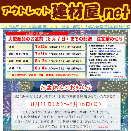
＞熊本県での地震の影響により、発送・配送に大幅な配送遅延の可能性有