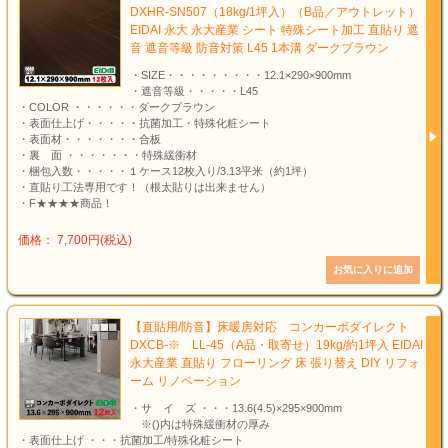
DXHR-SN507（18kg/1坪入）（B品／アウトレット）
EIDAI 永大 永大産業 シート 特殊シート加工 直貼り 遮
音 遮音等級 防音対策 L45 1本溝 ダークブラウン
・SIZE・・・・・・・・・12.1×290×900mm
・遮音等級・・・・・L45
・COLOR ・・・・・・ダークブラウン
・表面仕上げ・・・・・抗菌加工・特殊化粧シート
・表面材・・・・・・・合板
・裏 面 ・・・・・・・特殊緩衝材
・梱包入数・・・・・１ケース12枚入り/3.13平米（約1坪）
・直貼り工法専用です！（根太貼りは出来ません）
・F★★★★商品！
価格： 7,700円(税込)
【直貼用/防音】床暖房対応 コンカーボダイレクト
DXCB-※ LL-45（A品・取寄せ）19kg/約1坪入 EIDAI
永大産業 直貼り フローリング 床 張り替え DIY リフォ
ーム リノベーション
・サ イ ズ ・・・13.6(4.5)×295×900mm
※()内は特殊緩衝材の厚み
・表面仕上げ ・・・抗菌加工/特殊化粧シート