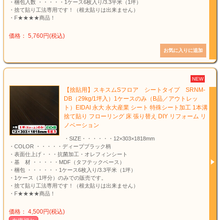
・梱包入数 ・・・・・1ケース6枚入り/3.3平米（1坪）
・捨て貼り工法専用です！（根太貼りは出来ません）
・F★★★★商品！
価格： 5,760円(税込)
NEW
【捨貼用】スキスムSフロア シートタイプ SRNM-
DB（29kg/1坪入）1ケースのみ（B品／アウトレッ
ト）EIDAI 永大 永大産業 シート 特殊シート加工 1本溝
捨て貼り フローリング 床 張り替え DIY リフォーム リ
ノベーション
・SIZE・・・・・・12×303×1818mm
・COLOR ・・・・・ディープブラック柄
・表面仕上げ・・・抗菌加工・オレフィンシート
・基 材 ・・・・・MDF（タフテックベース）
・梱包 ・・・・・・1ケース6枚入り/3.3平米（1坪）
・1ケース（1坪分）のみでの販売です。
・捨て貼り工法専用です！（根太貼りは出来ません）
・F★★★★商品！
価格： 4,500円(税込)