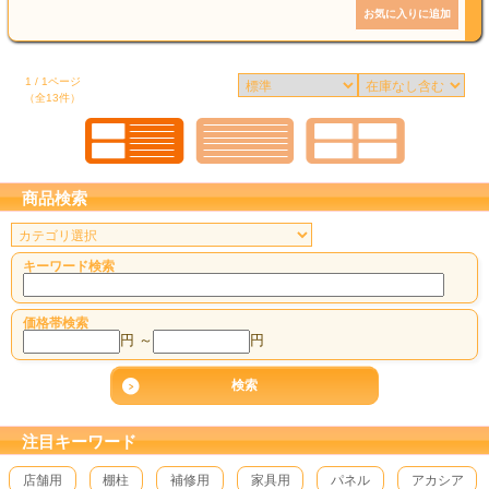
1 / 1ページ
（全13件）
商品検索
キーワード検索
価格帯検索
円 ～
円
注目キーワード
店舗用
棚柱
補修用
家具用
パネル
アカシア