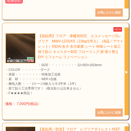
在庫切れ
NEW
【捨貼用】フロア 床暖房対応 エコメッセージSレ
プリア MWV-1225/XS（23kg/1坪入）（B品／アウト
レット）EIDAI 永大 永大産業 シート 特殊シート加工
捨て貼り キャスター対応 フローリング 床 張り替え
DIY リフォーム リノベーション
・SIZE・・・・・・・・・12×303×1818mm
・COLOR ・・・・・・ダーク
・表面・・ ・・・・・・特殊加工化粧
・基 材 ・・・・・・・MDF+合板
・梱包入数 ・・・1ケース6枚入り/3.3平米（1坪）
・捨て貼り工法専用です！（根太貼りは出来ません）
・F★★★★商品！
価格： 7,000円(税込)
【直貼用／防音】フロア レプリアダイレクト45EF