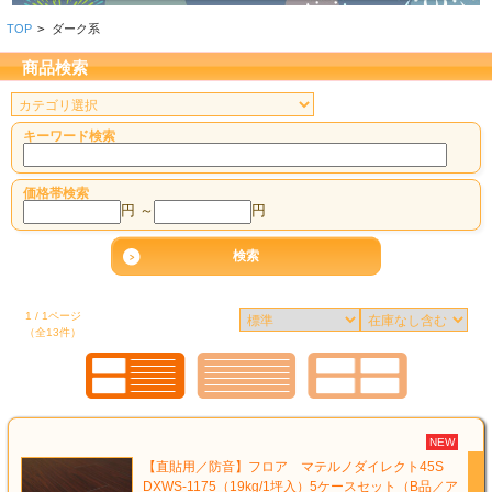
TOP
>
ダーク系
商品検索
キーワード検索
価格帯検索
円 ～
円
1 / 1ページ
（全13件）
NEW
【直貼用／防音】フロア マテルノダイレクト45S
DXWS-1175（19kg/1坪入）5ケースセット（B品／ア