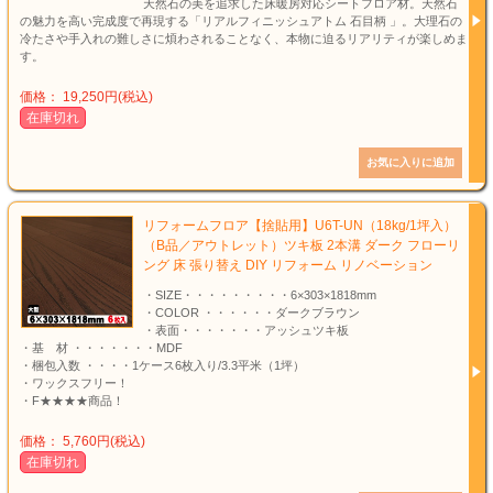
天然石の美を追求した床暖房対応シートフロア材。天然石
の魅力を高い完成度で再現する「リアルフィニッシュアトム 石目柄 」。大理石の
冷たさや手入れの難しさに煩わされることなく、本物に迫るリアリティが楽しめま
す。
価格： 19,250円(税込)
在庫切れ
リフォームフロア【捨貼用】U6T-UN（18kg/1坪入）
（B品／アウトレット）ツキ板 2本溝 ダーク フローリ
ング 床 張り替え DIY リフォーム リノベーション
・SIZE・・・・・・・・・6×303×1818mm
・COLOR ・・・・・・ダークブラウン
・表面・・・・・・・アッシュツキ板
・基 材 ・・・・・・・MDF
・梱包入数 ・・・・1ケース6枚入り/3.3平米（1坪）
・ワックスフリー！
・F★★★★商品！
価格： 5,760円(税込)
在庫切れ