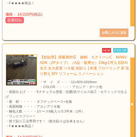
・F★★★★商品！
価格： 14,020円(税込)
在庫切れ
NEW
PICK UP
【捨貼用】床暖房対応 銘樹 モクトーンC MANV-
ADK（2Pタイプ）（A品・取寄せ）23kg/1坪入 EIDAI
永大 永大産業 ツキ板 捨貼り 1本溝 フローリング 床 張
り替え DIY リフォーム リノベーション
・サ イ ズ ・・・12×303×1818mm
・COLOR・・・・・アカシア・ダーク色
・表面仕上げ ・・・Eナチュラル塗装・抗菌/抗ウイルス加工・セラミックス仕上
げ
・基 材 ・・・・・タフテックベース+合板
・表面樹種 ・・・・アカシアツキ板
・梱包入数 ・・・・1ケース6枚入り/3.3平米（1坪）
・ワックスフリー！
・捨て貼り工法専用です！（根太貼りは出来ません）
・F★★★★商品！