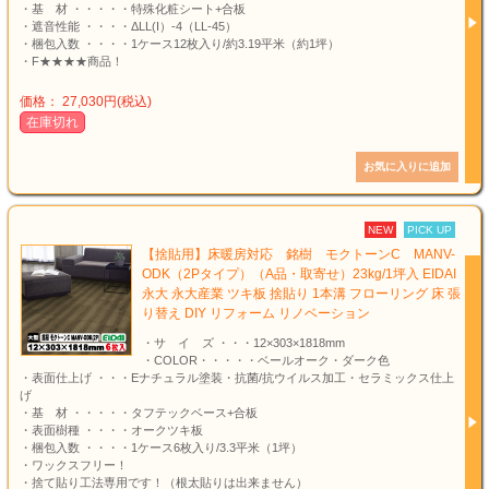
・基 材 ・・・・・特殊化粧シート+合板
・遮音性能 ・・・・ΔLL(I）-4（LL-45）
・梱包入数 ・・・・1ケース12枚入り/約3.19平米（約1坪）
・F★★★★商品！
価格： 27,030円(税込)
在庫切れ
NEW
PICK UP
【捨貼用】床暖房対応 銘樹 モクトーンC MANV-
ODK（2Pタイプ）（A品・取寄せ）23kg/1坪入 EIDAI
永大 永大産業 ツキ板 捨貼り 1本溝 フローリング 床 張
り替え DIY リフォーム リノベーション
・サ イ ズ ・・・12×303×1818mm
・COLOR・・・・・ベールオーク・ダーク色
・表面仕上げ ・・・Eナチュラル塗装・抗菌/抗ウイルス加工・セラミックス仕上
げ
・基 材 ・・・・・タフテックベース+合板
・表面樹種 ・・・・オークツキ板
・梱包入数 ・・・・1ケース6枚入り/3.3平米（1坪）
・ワックスフリー！
・捨て貼り工法専用です！（根太貼りは出来ません）