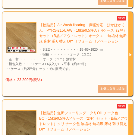
NEW
【捨貼用】Air Wash flooring 床暖対応 ぽかぽかく
ん PYRS-215UAW（18kg/0.5坪入）4ケース（2坪）
セット（B品／アウトレット）オークユニ 無垢材 無垢
床 床材 張り替え DIY リフォーム リノベーション
・SIZE・・・・・・・・・15×85×1820mm
・樹種 ・・・・・・オーク（ユニ）
・基 材 ・・・・・・・オーク（ユニ）無垢材
・梱包入数 ・・・1ケース11枚入り/1.7平米（約0.5坪）
・4ケース（約2坪分）セットでの販売です。
価格： 23,200円(税込)
NEW
【捨貼用】無垢フローリング クリOIL チーク色
BC（15kg/0.5坪入)4ケース（2坪）セット（B品／アウ
トレット）クリ チーク色 無垢材 無垢床 床材 張り替え
DIY リフォーム リノベーション