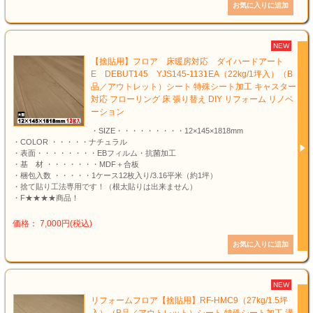
NEW
【捨貼用】フロア 床暖房対応 ダイハードアート
E DEBUT145 YJS145-1131EA（22kg/1坪入）（B
品／アウトレット）シート 特殊シート加工 キャスター
対応 フローリング 床 張り替え DIY リフォーム リノベ
ーション
・SIZE・・・・・・・・・12×145×1818mm
・COLOR ・・・・・ナチュラル
・表面・・・・・・・・EBフィルム・抗菌加工
・基 材 ・・・・・・・MDF＋合板
・梱包入数 ・・・・・1ケース12枚入り/3.16平米（約1坪）
・捨て貼り工法専用です！（根太貼りは出来ません）
・F★★★★商品！
価格： 7,000円(税込)
NEW
リフォームフロア【捨貼用】RF-HMC9（27kg/1.5坪