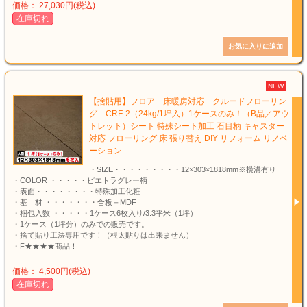
価格： 27,030円(税込)
在庫切れ
NEW
【捨貼用】フロア 床暖房対応 クルードフローリン
グ CRF-2（24kg/1坪入）1ケースのみ！（B品／アウ
トレット）シート 特殊シート加工 石目柄 キャスター
対応 フローリング 床 張り替え DIY リフォーム リノベ
ーション
・SIZE・・・・・・・・・12×303×1818mm※横溝有り
・COLOR ・・・・・ピエトラグレー柄
・表面・・・・・・・・特殊加工化粧
・基 材 ・・・・・・・合板＋MDF
・梱包入数 ・・・・・1ケース6枚入り/3.3平米（1坪）
・1ケース（1坪分）のみでの販売です。
・捨て貼り工法専用です！（根太貼りは出来ません）
・F★★★★商品！
価格： 4,500円(税込)
在庫切れ