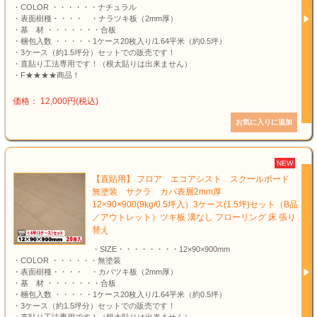
・COLOR ・・・・・・ナチュラル
・表面樹種・・・・ ・ナラツキ板（2mm厚）
・基 材 ・・・・・・・合板
・梱包入数 ・・・・・1ケース20枚入り/1.64平米（約0.5坪）
・3ケース（約1.5坪分）セットでの販売です！
・直貼り工法専用です！（根太貼りは出来ません）
・F★★★★商品！
価格： 12,000円(税込)
NEW
【直貼用】 フロア エコアシスト スクールボード
無塗装 サクラ カバ表層2mm厚
12×90×900(9kg/0.5坪入）3ケース(1.5坪)セット（B品
／アウトレット）ツキ板 溝なし フローリング 床 張り
替え
・SIZE・・・・・・・・12×90×900mm
・COLOR ・・・・・・無塗装
・表面樹種・・・・ ・カバツキ板（2mm厚）
・基 材 ・・・・・・・合板
・梱包入数 ・・・・・1ケース20枚入り/1.64平米（約0.5坪）
・3ケース（約1.5坪分）セットでの販売です！