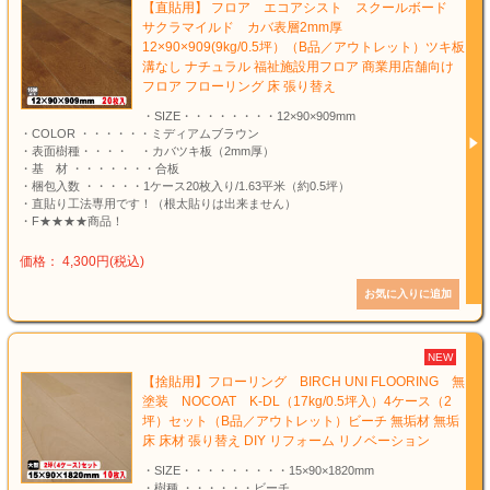
【直貼用】 フロア エコアシスト スクールボード
サクラマイルド カバ表層2mm厚
12×90×909(9kg/0.5坪）（B品／アウトレット）ツキ板
溝なし ナチュラル 福祉施設用フロア 商業用店舗向け
フロア フローリング 床 張り替え
・SIZE・・・・・・・・12×90×909mm
・COLOR ・・・・・・ミディアムブラウン
・表面樹種・・・・ ・カバツキ板（2mm厚）
・基 材 ・・・・・・・合板
・梱包入数 ・・・・・1ケース20枚入り/1.63平米（約0.5坪）
・直貼り工法専用です！（根太貼りは出来ません）
・F★★★★商品！
価格： 4,300円(税込)
NEW
【捨貼用】フローリング BIRCH UNI FLOORING 無
塗装 NOCOAT K-DL（17kg/0.5坪入）4ケース（2
坪）セット（B品／アウトレット）ビーチ 無垢材 無垢
床 床材 張り替え DIY リフォーム リノベーション
・SIZE・・・・・・・・・15×90×1820mm
・樹種 ・・・・・・ビーチ