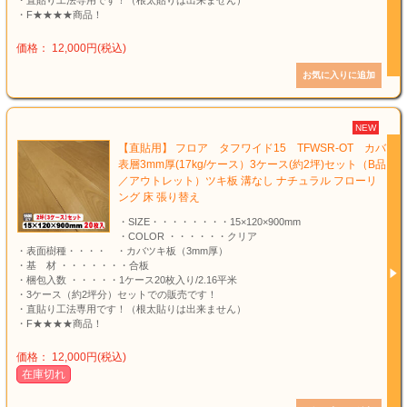
・直貼り工法専用です！（根太貼りは出来ません）
・F★★★★商品！
価格： 12,000円(税込)
NEW
【直貼用】 フロア タフワイド15 TFWSR-OT カバ
表層3mm厚(17kg/ケース）3ケース(約2坪)セット（B品
／アウトレット）ツキ板 溝なし ナチュラル フローリ
ング 床 張り替え
・SIZE・・・・・・・・15×120×900mm
・COLOR ・・・・・・クリア
・表面樹種・・・・ ・カバツキ板（3mm厚）
・基 材 ・・・・・・・合板
・梱包入数 ・・・・・1ケース20枚入り/2.16平米
・3ケース（約2坪分）セットでの販売です！
・直貼り工法専用です！（根太貼りは出来ません）
・F★★★★商品！
価格： 12,000円(税込)
在庫切れ