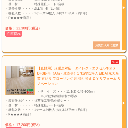
・基 材 ・・・・・特殊化粧シート+合板
・遮音性能 ・・・・ΔLL(I）-5（LL-40）
・梱包入数 ・・・・1ケース24枚入り/約3.13平米（約1坪）
・F★★★★商品！
価格： 22,300円(税込)
在庫切れ
NEW
【直貼用】床暖房対応 ダイレクトエクセルネオS
DFSB-※（A品・取寄せ）17kg/約1坪入 EIDAI 永大産
業 直貼り フローリング 床 張り替え DIY リフォーム リ
ノベーション
・サ イ ズ ・・・11.1(2)×145×900mm
※()内は特殊緩衝材の厚み
・表面仕上げ ・・・抗菌加工/特殊化粧シート
・基 材 ・・・・・特殊化粧シート+合板
・梱包入数 ・・・・1ケース24枚入り/約3.13平米（約1坪）
・F★★★★商品！
価格： 17,200円(税込)