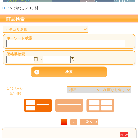
TOP
>
溝なしフロア材
商品検索
キーワード検索
価格帯検索
円 ～
円
1 / 2ページ
（全35件）
1
2
次へ
NEW