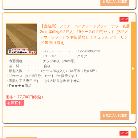
NEW
【直貼用】 フロア ハイグレードプライ ナラ 表層
2mm厚(9kg/0.5坪入）19ケース(9.5坪)セット（B品／
アウトレット）ツキ板 溝なし ナチュラル フローリン
グ 床 張り替え
・SIZE・・・・・・・・12×90×909mm
・COLOR ・・・・・・クリア
・表面樹種・・・・ ・ナラツキ板（2mm厚）
・基 材 ・・・・・・・合板
・梱包入数 ・・・・・1ケース20枚入り/1.64平米（約0.5坪）
・19ケース（約9.5坪分）セットでの販売です！
・直貼り工法専用です！（根太貼りは出来ません）
・F★★★★商品！
価格： 77,700円(税込)
在庫切れ
NEW