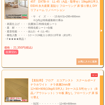
45T DXTB-※ LL-45（A品・取寄せ）19kg/約1坪入
EIDAI 永大産業 直貼り フローリング 床 張り替え DIY
リフォーム リノベーション
・サ イ ズ ・・・13.6(4.5)×295×900mm
※()内は特殊緩衝材の厚み
・表面仕上げ ・・・抗菌加工/特殊化粧シート
・基 材 ・・・・・特殊化粧シート+合板
・遮音性能 ・・・・ΔLL(I）-4（LL-45）
・梱包入数 ・・・・1ケース24枚入り/約3.13平米（約1坪）
・F★★★★商品！
価格： 21,350円(税込)
在庫切れ
NEW
【直貼用】 フロア エコアシスト スクールボード
ナラホワイト ナラ表層2mm厚
12×90×909(10kg/0.5坪入）3ケース(1.5坪)セット（B
品／アウトレット）ツキ板 溝なし フローリング 床 張
り替え
・SIZE・・・・・・・・12×90×909mm