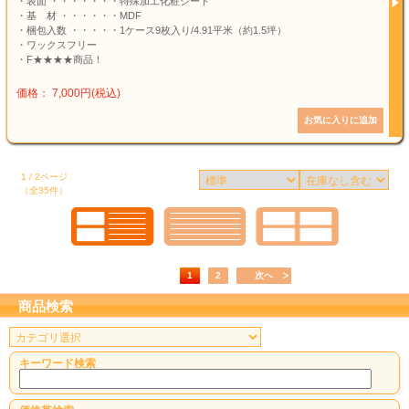
・表面 ・・・・・・・特殊加工化粧シート
・基 材 ・・・・・・MDF
・梱包入数 ・・・・・1ケース9枚入り/4.91平米（約1.5坪）
・ワックスフリー
・F★★★★商品！
価格： 7,000円(税込)
1 / 2ページ
（全35件）
1
2
次へ
商品検索
キーワード検索