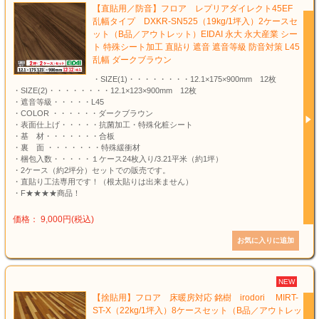
【直貼用／防音】フロア レプリアダイレクト45EF
乱幅タイプ DXKR-SN525（19kg/1坪入）2ケースセ
ット（B品／アウトレット）EIDAI 永大 永大産業 シー
ト 特殊シート加工 直貼り 遮音 遮音等級 防音対策 L45
乱幅 ダークブラウン
・SIZE(1)・・・・・・・・12.1×175×900mm 12枚
・SIZE(2)・・・・・・・・12.1×123×900mm 12枚
・遮音等級・・・・・L45
・COLOR ・・・・・・ダークブラウン
・表面仕上げ・・・・・抗菌加工・特殊化粧シート
・基 材・・・・・・・合板
・裏 面 ・・・・・・・特殊緩衝材
・梱包入数・・・・・１ケース24枚入り/3.21平米（約1坪）
・2ケース（約2坪分）セットでの販売です。
・直貼り工法専用です！（根太貼りは出来ません）
・F★★★★商品！
価格： 9,000円(税込)
NEW
【捨貼用】フロア 床暖房対応 銘樹 irodori MIRT-
ST-X（22kg/1坪入）8ケースセット（B品／アウトレッ