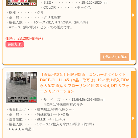
・SIZE・・・・・・・・・15×120×1820mm
・COLOR ・・・・・・チーク色
・樹種 ・・・・・・クリ
・基 材 ・・・・・・・クリ無垢材
・梱包入数 ・・・1ケース7枚入り/1.52平米（約0.5坪）
・4ケース（約2坪分）セットでの販売です。
価格： 23,200円(税込)
在庫切れ
【直貼用/防音】床暖房対応 コンカーボダイレクト
DXCB-※ LL-45（A品・取寄せ）19kg/約1坪入 EIDAI
永大産業 直貼り フローリング 床 張り替え DIY リフォ
ーム リノベーション
・サ イ ズ ・・・13.6(4.5)×295×900mm
※()内は特殊緩衝材の厚み
・表面仕上げ ・・・抗菌加工/特殊化粧シート
・基 材 ・・・・・特殊化粧シート+合板
・遮音性能 ・・・・ΔLL(I）-4（LL-45）
・梱包入数 ・・・・1ケース12枚入り/約3.19平米（約1坪）
・F★★★★商品！