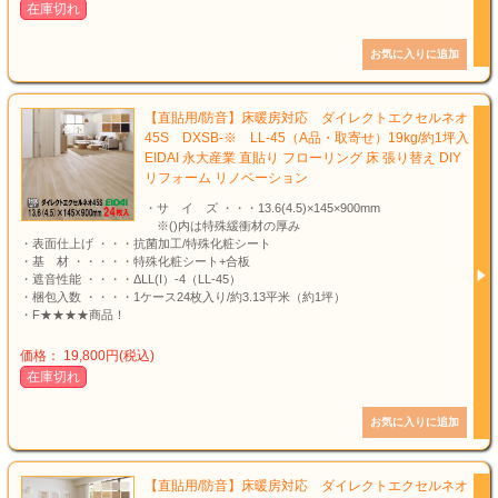
在庫切れ
【直貼用/防音】床暖房対応 ダイレクトエクセルネオ
45S DXSB-※ LL-45（A品・取寄せ）19kg/約1坪入
EIDAI 永大産業 直貼り フローリング 床 張り替え DIY
リフォーム リノベーション
・サ イ ズ ・・・13.6(4.5)×145×900mm
※()内は特殊緩衝材の厚み
・表面仕上げ ・・・抗菌加工/特殊化粧シート
・基 材 ・・・・・特殊化粧シート+合板
・遮音性能 ・・・・ΔLL(I）-4（LL-45）
・梱包入数 ・・・・1ケース24枚入り/約3.13平米（約1坪）
・F★★★★商品！
価格： 19,800円(税込)
在庫切れ
【直貼用/防音】床暖房対応 ダイレクトエクセルネオ