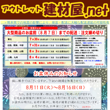
＞熊本県での地震の影響により、発送・配送に大幅な配送遅延の可能性有