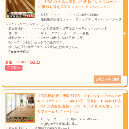
ト）EIDAI 永大 永大産業 ツキ板 捨て貼り フローリン
グ 床 張り替え DIY リフォーム リノベーション
・SIZE・・・・・・・・・12×303×1818mm
・化粧板の樹種名・・・・ブラックチェリー×ハードメープ
ル×ブラックウォルナット(13P)
・表面仕上げ・・・・・・木肌美塗装・抗菌加工・セラミックス仕上げ
・基 材 ・・・・・・・MDF（タフテックベース）＋合板
・梱包入数 ・・・・・・1ケース6枚入り/3.3平米（1坪）
・8ケース（8坪分）セットでの販売です。
・捨て貼り工法専用です！（根太貼りは出来ません）
・F★★★★商品！
価格： 50,400円(税込)
在庫切れ
【直貼用/防音】床暖房対応 ダイレクトエクセルネオ
40S DYSB-※ LL-40（A品・取寄せ）19kg/約1坪入
EIDAI 永大産業 直貼り フローリング 床 張り替え DIY
リフォーム リノベーション
・サ イ ズ ・・・13.6(4.5)×145×900mm
※()内は特殊緩衝材の厚み
・表面仕上げ ・・・抗菌加工/特殊化粧シート