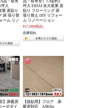
0（A品・取寄
品・取寄せ）17kg/約1
約1坪入
坪入 EIDAI 永大産業 直
大産業 直貼り
貼り フローリング 床
 床 張り替
張り替え DIY リフォー
フォーム リノ
ム リノベーション
¥17,200
(税込)
在庫切れ
防音】床暖房
【捨貼用】フロア 床
カーボダイ
暖房対応 AIRiSα