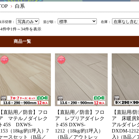
TOP
白系
表示切替：
並び順：
在庫：
34件中1件～34件を表示
商品一覧
【直貼用／防音】フロ
【直貼用／防音】フロ
【直貼用/
ア マテルノダイレク
ア レプリアダイレク
ア 床暖房
ト45S DXWS-
ト45S DXWS-
アルダイレ
1153（18kg/約1坪入）7
1212（18kg/約1坪入）
DXDM-1212
ケースセット（B品／
（B品／アウトレッ
入)（B品／