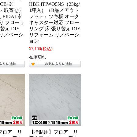
XCB-※
HBK4TIWO5NS（23kg/
A品・取寄せ）
1坪入）（B品／アウト
 EIDAI 永
レット）ツキ板 オーク
り フローリ
キャスター対応 フロー
替え DIY
リング 床 張り替え DIY
 リノベーシ
リフォーム リノベーシ
ョン
¥7,100
(税込)
在庫切れ
フロア リ
【捨貼用】フロア リ