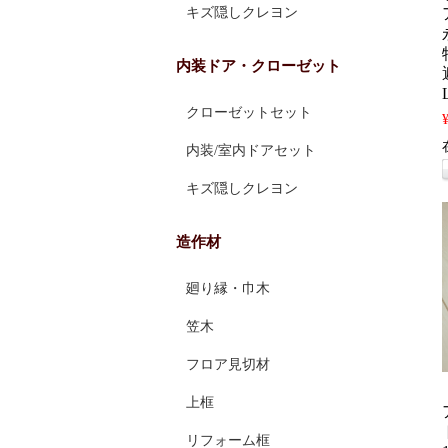
キズ隠しクレヨン
内装ドア・クローゼット
クローゼットセット
内装/室内ドアセット
キズ隠しクレヨン
造作材
廻り縁・巾木
笠木
フロア見切材
上框
リフォーム框