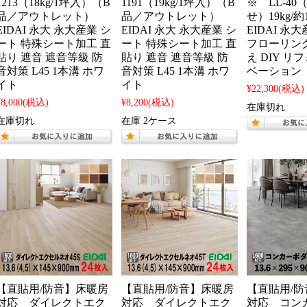
1213（18kg/1坪入）（B
1191（19kg/1坪入）（B
※ LL-4
品／アウトレット）
品／アウトレット）
せ）19kg/
EIDAI 永大 永大産業 シ
EIDAI 永大 永大産業 シ
EIDAI 永
ート 特殊シート加工 直
ート 特殊シート加工 直
フローリング
貼り 遮音 遮音等級 防
貼り 遮音 遮音等級 防
え DIY リ
音対策 L45 1本溝 ホワ
音対策 L45 1本溝 ホワ
ベーション
イト
イト
¥22,300
(税込)
¥8,000
(税込)
¥8,200
(税込)
在庫切れ
在庫切れ
在庫 2ケース
【直貼用/防音】床暖房
【直貼用/防音】床暖房
【直貼用/
対応 ダイレクトエク
対応 ダイレクトエク
対応 コン