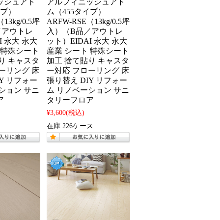
ッシュアト
アルフィニッシュアト
イプ）
ム（455タイプ）
13kg/0.5坪
ARFW-RSE（13kg/0.5坪
／アウトレ
入）（B品／アウトレ
I 永大 永大
ット）EIDAI 永大 永大
 特殊シート
産業 シート 特殊シート
り キャスタ
加工 捨て貼り キャスタ
ーリング 床
ー対応 フローリング 床
IY リフォー
張り替え DIY リフォー
ション サニ
ム リノベーション サニ
ア
タリーフロア
¥3,600
(税込)
在庫 226ケース