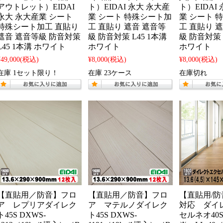
アウトレット）EIDAI
ト）EIDAI 永大 永大産
ト）EIDAI
永大 永大産業 シート
業 シート 特殊シート加
業 シート 
特殊シート加工 直貼り
工 直貼り 遮音 遮音等
工 直貼り 
遮音 遮音等級 防音対策
級 防音対策 L45 1本溝
級 防音対策 
L45 1本溝 ホワイト
ホワイト
ホワイト
¥49,000
(税込)
¥8,000
(税込)
¥8,000
(税込)
在庫 1セット限り！
在庫 23ケース
在庫切れ
【直貼用／防音】フロ
【直貼用／防音】フロ
【直貼用/
ア レプリアダイレク
ア マテルノダイレク
対応 ダイ
ト45S DXWS-
ト45S DXWS-
セルネオ40S