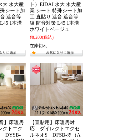
 永大 永大産
ト）EIDAI 永大 永大産
特殊シート加
業 シート 特殊シート加
遮音 遮音等
工 直貼り 遮音 遮音等
L45 1本溝
級 防音対策 L45 1本溝
ホワイトベージュ
¥8,200
(税込)
在庫切れ
防音】床暖房
【直貼用】床暖房対
レクトエク
応 ダイレクトエクセ
 DYSB-
ルネオS DFSB-※（A