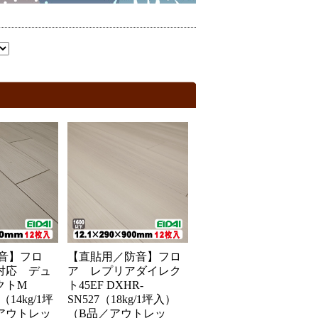
防音】フロ
【直貼用／防音】フロ
対応 デュ
ア レプリアダイレク
クトM
ト45EF DXHR-
（14kg/1坪
SN527（18kg/1坪入）
アウトレッ
（B品／アウトレッ