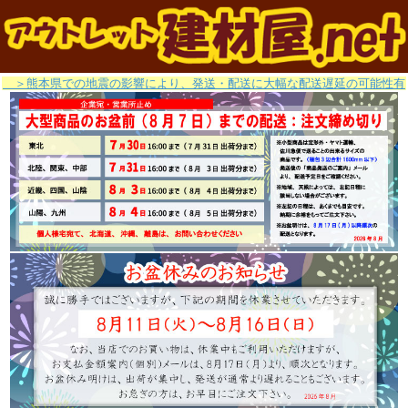
＞熊本県での地震の影響により、発送・配送に大幅な配送遅延の可能性有