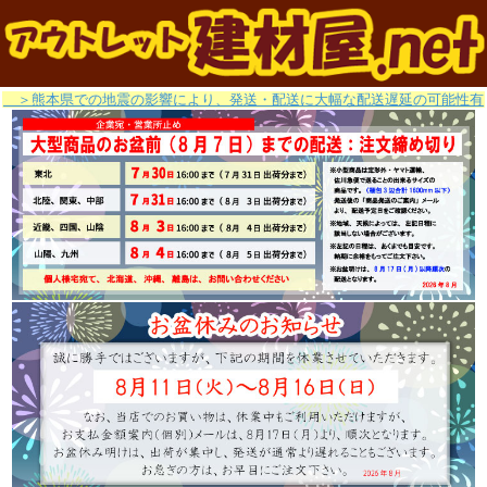
＞熊本県での地震の影響により、発送・配送に大幅な配送遅延の可能性有