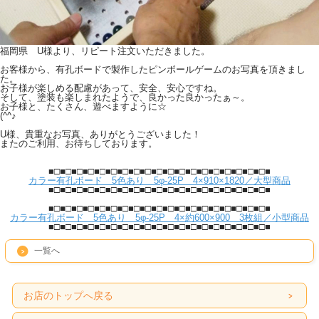
福岡県 U様より、リピート注文いただきました。
お客様から、有孔ボードで製作したピンボールゲームのお写真を頂きまし
た。
お子様が楽しめる配慮があって、安全、安心ですね。
そして、塗装も楽しまれたようで、良かった良かったぁ～。
お子様と、たくさん、遊べますように☆
(^^♪
U様、貴重なお写真、ありがとうございました！
またのご利用、お待ちしております。
■□■□■□■□■□■□■□■□■□■□■□■□■□■□■□■□■□■□■□■
カラー有孔ボード 5色あり 5φ-25P 4×910×1820／大型商品
■□■□■□■□■□■□■□■□■□■□■□■□■□■□■□■□■□■□■□■
■□■□■□■□■□■□■□■□■□■□■□■□■□■□■□■□■□■□■□■
カラー有孔ボード 5色あり 5φ-25P 4×約600×900 3枚組／小型商品
■□■□■□■□■□■□■□■□■□■□■□■□■□■□■□■□■□■□■□■
一覧へ
お店のトップへ戻る