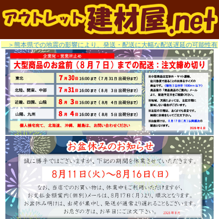
＞熊本県での地震の影響により、発送・配送に大幅な配送遅延の可能性有