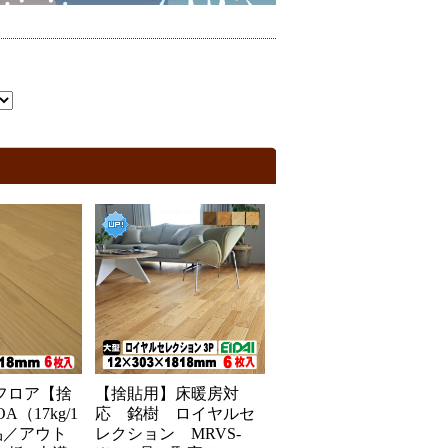
フロア【捨
【捨貼用】床暖房対
A（17kg/1
応 銘樹 ロイヤルセ
品／アウト
レクション MRVS-