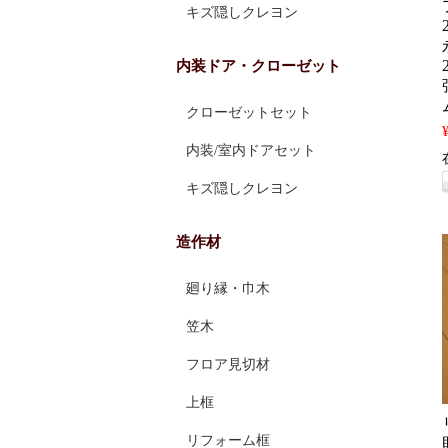
キズ隠しクレヨン
内装ドア・クローゼット
クローゼットセット
内装/室内ドアセット
キズ隠しクレヨン
造作材
廻り縁・巾木
笠木
フロア見切材
上框
リフォーム框