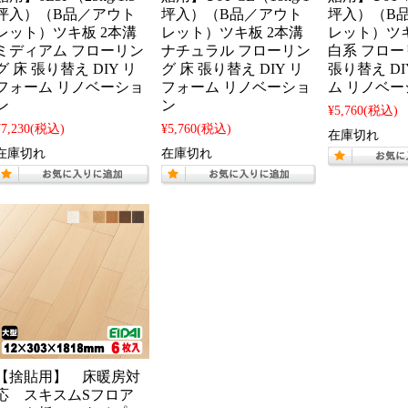
坪入）（B品／アウト
坪入）（B品／アウト
坪入）（B
レット）ツキ板 2本溝
レット）ツキ板 2本溝
レット）ツキ
ミディアム フローリン
ナチュラル フローリン
白系 フロー
グ 床 張り替え DIY リ
グ 床 張り替え DIY リ
張り替え D
フォーム リノベーショ
フォーム リノベーショ
ム リノベー
ン
ン
¥5,760
(税込)
¥7,230
(税込)
¥5,760
(税込)
在庫切れ
在庫切れ
在庫切れ
【捨貼用】 床暖房対
応 スキスムSフロア