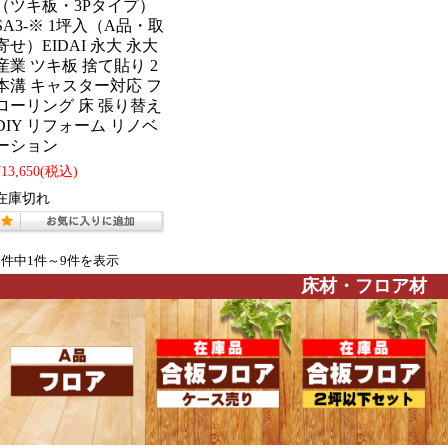
（ツキ板・3Pタイプ）
SA3-※ 1坪入（A品・取
寄せ）EIDAI 永大 永大
産業 ツキ板 捨て貼り 2
本溝 キャスター対応 フ
ローリング 床 張り替え
DIY リフォーム リノベ
ーション
¥13,650
(税込)
在庫切れ
9件中1件～9件を表示
床材・フロア材