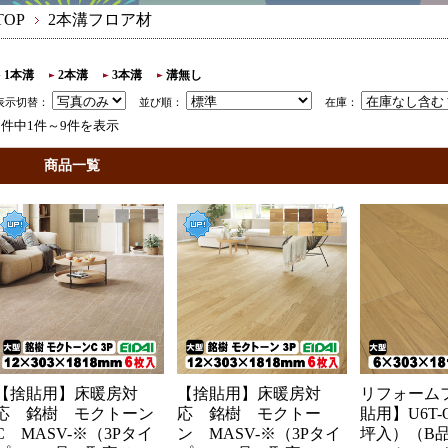
TOP
2本溝フロア材
1本溝
2本溝
3本溝
溝無し
表示切替：
並び順：
在庫：
9件中1件～9件を表示
商品一覧
【捨貼用】床暖房対
【捨貼用】床暖房対
リフォーム
応 銘樹 モクトーン
応 銘樹 モクトー
貼用】U6T-O
C MASV-※（3Pタイ
ン MASV-※（3Pタイ
坪入）（B