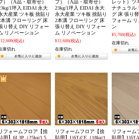
プ）（A品・取寄せ）
プ）（A品・取寄せ）
レット）ツキ
23kg/1坪入 EIDAI 永大
23kg/1坪入 EIDAI 永大
ナチュラル
永大産業 ツキ板 捨貼り
永大産業 ツキ板 捨貼り
グ 床 張り替
2本溝 フローリング 床
2本溝 フローリング 床
フォーム 
張り替え DIY リフォー
張り替え DIY リフォー
ン
ム リノベーション
ム リノベーション
¥5,760
(税込)
¥12,600
(税込)
¥12,600
(税込)
在庫切れ
在庫切れ
在庫切れ
リフォームフロア【捨
リフォームフロア【捨
リフォーム
貼用】6L3P（25kg/1.5
貼用】U6T-CE（18kg/1
貼用】U6T-W