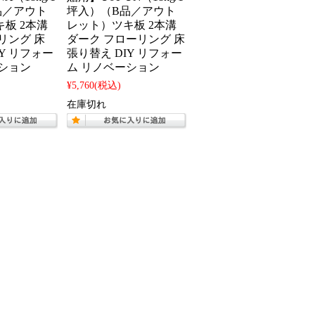
品／アウト
坪入）（B品／アウト
板 2本溝
レット）ツキ板 2本溝
リング 床
ダーク フローリング 床
IY リフォー
張り替え DIY リフォー
ション
ム リノベーション
¥5,760
(税込)
在庫切れ