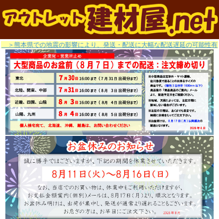
＞熊本県での地震の影響により、発送・配送に大幅な配送遅延の可能性有