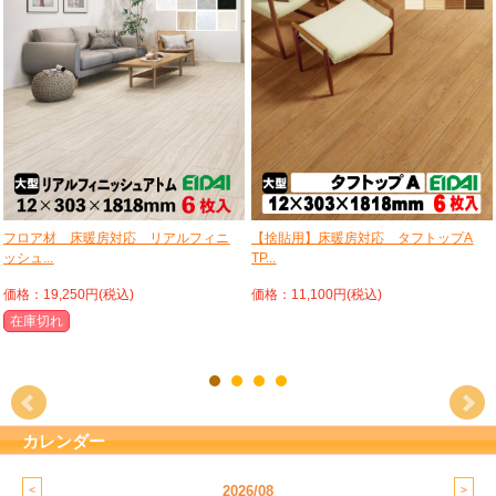
フロア材 床暖房対応 リアルフィニ
【捨貼用】床暖房対応 タフトップA
ッシュ...
TP...
価格：19,250円(税込)
価格：11,100円(税込)
在庫切れ
カレンダー
2026/08