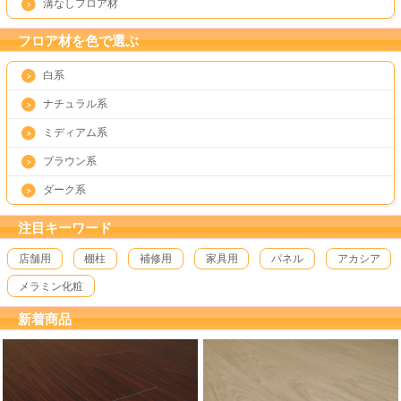
溝なしフロア材
フロア材を色で選ぶ
白系
ナチュラル系
ミディアム系
ブラウン系
ダーク系
注目キーワード
店舗用
棚柱
補修用
家具用
パネル
アカシア
メラミン化粧
新着商品