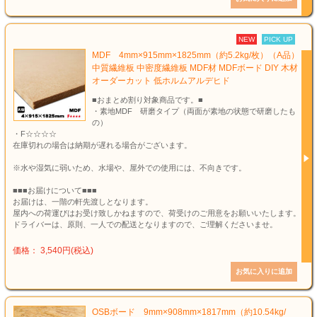
NEW
PICK UP
MDF 4mm×915mm×1825mm（約5.2kg/枚）（A品）
中質繊維板 中密度繊維板 MDF材 MDFボード DIY 木材
オーダーカット 低ホルムアルデヒド
■おまとめ割り対象商品です。■
・素地MDF 研磨タイプ（両面が素地の状態で研磨したも
の）
・F☆☆☆☆
在庫切れの場合は納期が遅れる場合がございます。
※水や湿気に弱いため、水場や、屋外での使用には、不向きです。
■■■お届けについて■■■
お届けは、一階の軒先渡しとなります。
屋内への荷運びはお受け致しかねますので、荷受けのご用意をお願いいたします。
ドライバーは、原則、一人での配送となりますので、ご理解くださいませ。
価格： 3,540円(税込)
OSBボード 9mm×908mm×1817mm（約10.54kg/