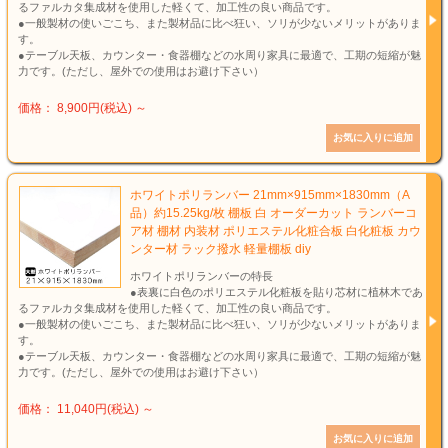
るファルカタ集成材を使用した軽くて、加工性の良い商品です。
●一般製材の使いごこち、また製材品に比べ狂い、ソリが少ないメリットがありま
す。
●テーブル天板、カウンター・食器棚などの水周り家具に最適で、工期の短縮が魅
力です。(ただし、屋外での使用はお避け下さい）
価格： 8,900円(税込)
～
ホワイトポリランバー 21mm×915mm×1830mm（A
品）約15.25kg/枚 棚板 白 オーダーカット ランバーコ
ア材 棚材 内装材 ポリエステル化粧合板 白化粧板 カウ
ンター材 ラック撥水 軽量棚板 diy
ホワイトポリランバーの特長
●表裏に白色のポリエステル化粧板を貼り芯材に植林木であ
るファルカタ集成材を使用した軽くて、加工性の良い商品です。
●一般製材の使いごこち、また製材品に比べ狂い、ソリが少ないメリットがありま
す。
●テーブル天板、カウンター・食器棚などの水周り家具に最適で、工期の短縮が魅
力です。(ただし、屋外での使用はお避け下さい）
価格： 11,040円(税込)
～