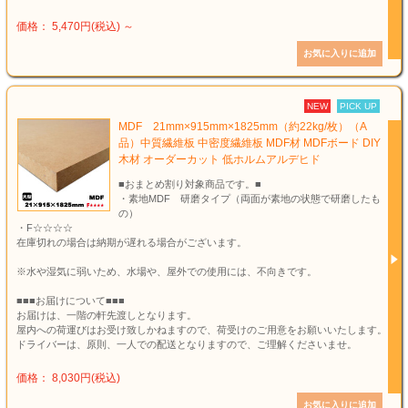
価格： 5,470円(税込)
～
NEW
PICK UP
MDF 21mm×915mm×1825mm（約22kg/枚）（A
品）中質繊維板 中密度繊維板 MDF材 MDFボード DIY
木材 オーダーカット 低ホルムアルデヒド
■おまとめ割り対象商品です。■
・素地MDF 研磨タイプ（両面が素地の状態で研磨したも
の）
・F☆☆☆☆
在庫切れの場合は納期が遅れる場合がございます。
※水や湿気に弱いため、水場や、屋外での使用には、不向きです。
■■■お届けについて■■■
お届けは、一階の軒先渡しとなります。
屋内への荷運びはお受け致しかねますので、荷受けのご用意をお願いいたします。
ドライバーは、原則、一人での配送となりますので、ご理解くださいませ。
価格： 8,030円(税込)