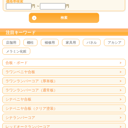
価格帯検索
円 ～
円
注目キーワード
店舗用
棚柱
補修用
家具用
パネル
アカシア
メラミン化粧
合板・ボード
ラワンベニヤ合板
ラワンランバーコア（厚単板）
ラワンランバーコア（通常板）
シナベニヤ合板
シナベニヤ合板（クリア塗装）
シナランバーコア
レッドオークランバーコア