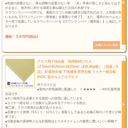
●乾燥の必要がない。厚み調整の必要がない等、『木』本来の美しさと温もりはそ
のままに、他方向に対する強度を兼ね備えた注目の木材です。
※ラワンランバーの中でも、裏面のラワン合板の継ぎが縦方向のみで、人気度の高
いものを【ラワンランバー（厚単板）在庫限りで終了】、また、通常のホームセン
ター等で流通しているラワンランバーを【ラワンランバー（通常板）】と表記して
おります。
価格： 5,470円(税込)
クロス用下地合板 地球樹Mクロス
12.5mm×910mm×1820mm（約9.3kg/枚）（国産／A
品） 針葉樹合板 下地補強 壁用合板 ライナー紙合板
4VOC 低ホルムアルデヒド
Ｍクロスとは
●室内の空気循環に配慮した Ｆ★★★★ ・4VOC基準適
合品です。
●ネジ保持力を必要とする箇所への使用に適しています。
●ライナー紙を貼って合板から染み出るアクやシミを防止。
施工後、クロス変色の心配がありません。
●石膏ボード併用（9.5ミリ・12.5ミリ）面取りしてあるため施工時のパテ塗りが簡
単です。
●台板合板の原材料となる針葉樹はヒラタキクイムシの被害に遭いにくい樹種で
す。