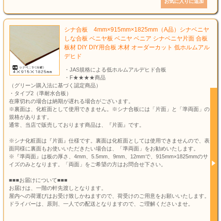
シナ合板 4mm×915mm×1825mm（A品）シナベニヤ
しな合板 ベニヤ板 ベニヤ ベニア シナベニヤ片面 合板
板材 DIY DIY用合板 木材 オーダーカット 低ホルムアル
デヒド
・JAS規格による低ホルムアルデヒド合板
・F★★★★商品
（グリーン購入法に基づく認定商品）
・タイプ2（準耐水合板）
在庫切れの場合は納期が遅れる場合がございます。
※裏面は、化粧面として使用できません。※シナ合板には「片面」と「準両面」の
規格があります。
通常、当店で販売しております商品は、『片面』です。
※シナ化粧面は『片面』仕様です。裏面は化粧面としては使用できませんので、表
面同様に裏面もお使いいただきたい場合は、「準両面」をお勧めいたします。
※『準両面』は板の厚さ、4mm、5.5mm、9mm、12mmで、915mm×1825mmのサ
イズのみとなります。「両面」をご希望の方はお問合せ下さい。
■■■お届けについて■■■
お届けは、一階の軒先渡しとなります。
屋内への荷運びはお受け致しかねますので、荷受けのご用意をお願いいたします。
ドライバーは、原則、一人での配送となりますので、ご理解くださいませ。