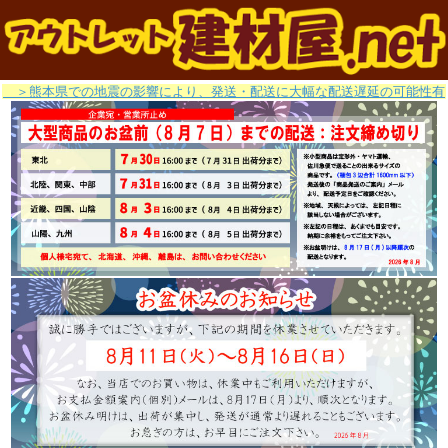
＞熊本県での地震の影響により、発送・配送に大幅な配送遅延の可能性有