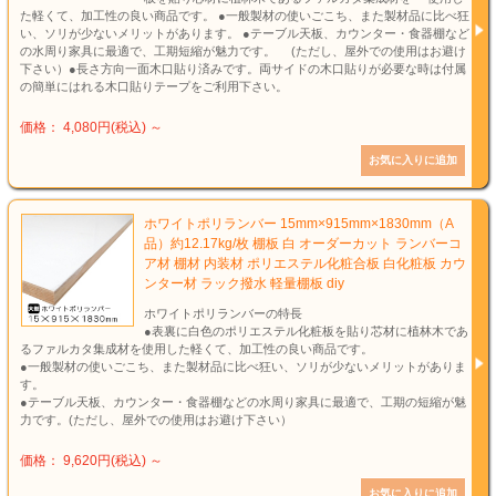
た軽くて、加工性の良い商品です。 ●一般製材の使いごこち、また製材品に比べ狂
い、ソリが少ないメリットがあります。 ●テーブル天板、カウンター・食器棚など
の水周り家具に最適で、工期短縮が魅力です。 (ただし、屋外での使用はお避け
下さい）●長さ方向一面木口貼り済みです。両サイドの木口貼りが必要な時は付属
の簡単にはれる木口貼りテープをご利用下さい。
価格： 4,080円(税込)
～
ホワイトポリランバー 15mm×915mm×1830mm（A
品）約12.17kg/枚 棚板 白 オーダーカット ランバーコ
ア材 棚材 内装材 ポリエステル化粧合板 白化粧板 カウ
ンター材 ラック撥水 軽量棚板 diy
ホワイトポリランバーの特長
●表裏に白色のポリエステル化粧板を貼り芯材に植林木であ
るファルカタ集成材を使用した軽くて、加工性の良い商品です。
●一般製材の使いごこち、また製材品に比べ狂い、ソリが少ないメリットがありま
す。
●テーブル天板、カウンター・食器棚などの水周り家具に最適で、工期の短縮が魅
力です。(ただし、屋外での使用はお避け下さい）
価格： 9,620円(税込)
～