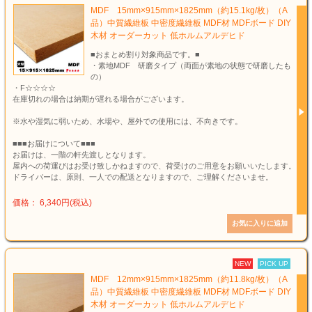
MDF 15mm×915mm×1825mm（約15.1kg/枚）（A
品）中質繊維板 中密度繊維板 MDF材 MDFボード DIY
木材 オーダーカット 低ホルムアルデヒド
■おまとめ割り対象商品です。■
・素地MDF 研磨タイプ（両面が素地の状態で研磨したも
の）
・F☆☆☆☆
在庫切れの場合は納期が遅れる場合がございます。
※水や湿気に弱いため、水場や、屋外での使用には、不向きです。
■■■お届けについて■■■
お届けは、一階の軒先渡しとなります。
屋内への荷運びはお受け致しかねますので、荷受けのご用意をお願いいたします。
ドライバーは、原則、一人での配送となりますので、ご理解くださいませ。
価格： 6,340円(税込)
NEW
PICK UP
MDF 12mm×915mm×1825mm（約11.8kg/枚）（A
品）中質繊維板 中密度繊維板 MDF材 MDFボード DIY
木材 オーダーカット 低ホルムアルデヒド