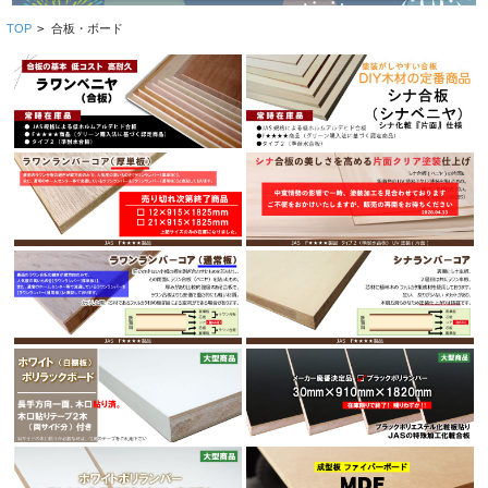
TOP
>
合板・ボード