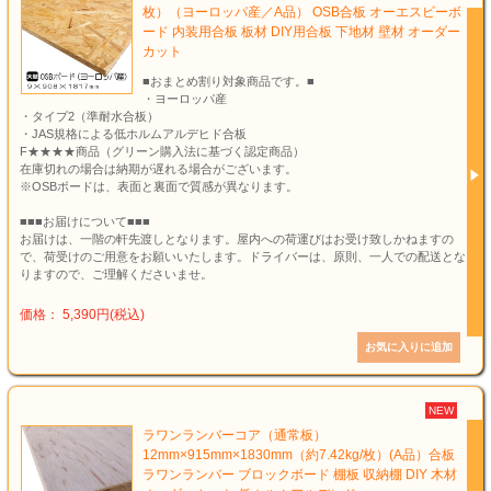
枚）（ヨーロッパ産／A品） OSB合板 オーエスビーボ
ード 内装用合板 板材 DIY用合板 下地材 壁材 オーダー
カット
■おまとめ割り対象商品です。■
・ヨーロッパ産
・タイプ2（準耐水合板）
・JAS規格による低ホルムアルデヒド合板
F★★★★商品（グリーン購入法に基づく認定商品）
在庫切れの場合は納期が遅れる場合がございます。
※OSBボードは、表面と裏面で質感が異なります。
■■■お届けについて■■■
お届けは、一階の軒先渡しとなります。屋内への荷運びはお受け致しかねますの
で、荷受けのご用意をお願いいたします。ドライバーは、原則、一人での配送とな
りますので、ご理解くださいませ。
価格： 5,390円(税込)
NEW
ラワンランバーコア（通常板）
12mm×915mm×1830mm（約7.42kg/枚）(A品）合板
ラワンランバー ブロックボード 棚板 収納棚 DIY 木材