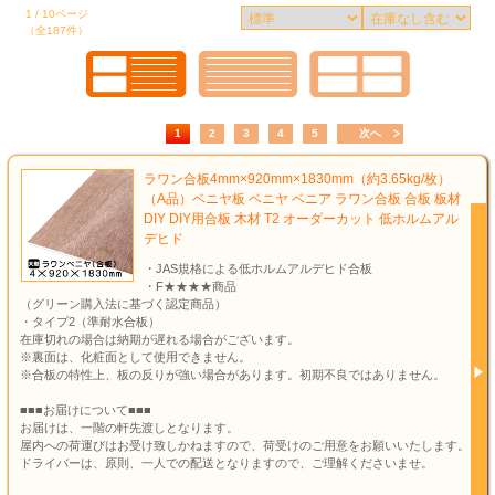
1 / 10ページ
（全187件）
1
2
3
4
5
次へ
ラワン合板4mm×920mm×1830mm（約3.65kg/枚）
（A品）ベニヤ板 ベニヤ ベニア ラワン合板 合板 板材
DIY DIY用合板 木材 T2 オーダーカット 低ホルムアル
デヒド
・JAS規格による低ホルムアルデヒド合板
・F★★★★商品
（グリーン購入法に基づく認定商品）
・タイプ2（準耐水合板）
在庫切れの場合は納期が遅れる場合がございます。
※裏面は、化粧面として使用できません。
※合板の特性上、板の反りが強い場合があります。初期不良ではありません。
■■■お届けについて■■■
お届けは、一階の軒先渡しとなります。
屋内への荷運びはお受け致しかねますので、荷受けのご用意をお願いいたします。
ドライバーは、原則、一人での配送となりますので、ご理解くださいませ。