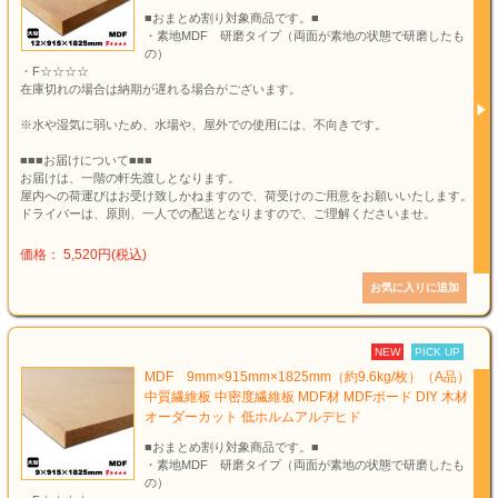
■おまとめ割り対象商品です。■
・素地MDF 研磨タイプ（両面が素地の状態で研磨したも
の）
・F☆☆☆☆
在庫切れの場合は納期が遅れる場合がございます。
※水や湿気に弱いため、水場や、屋外での使用には、不向きです。
■■■お届けについて■■■
お届けは、一階の軒先渡しとなります。
屋内への荷運びはお受け致しかねますので、荷受けのご用意をお願いいたします。
ドライバーは、原則、一人での配送となりますので、ご理解くださいませ。
価格： 5,520円(税込)
NEW
PICK UP
MDF 9mm×915mm×1825mm（約9.6kg/枚）（A品）
中質繊維板 中密度繊維板 MDF材 MDFボード DIY 木材
オーダーカット 低ホルムアルデヒド
■おまとめ割り対象商品です。■
・素地MDF 研磨タイプ（両面が素地の状態で研磨したも
の）