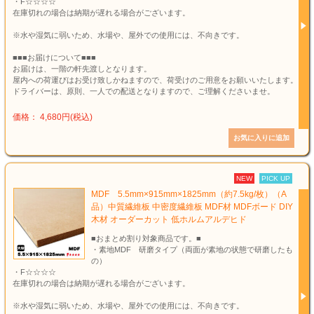
・F☆☆☆☆
在庫切れの場合は納期が遅れる場合がございます。
※水や湿気に弱いため、水場や、屋外での使用には、不向きです。
■■■お届けについて■■■
お届けは、一階の軒先渡しとなります。
屋内への荷運びはお受け致しかねますので、荷受けのご用意をお願いいたします。
ドライバーは、原則、一人での配送となりますので、ご理解くださいませ。
価格： 4,680円(税込)
NEW
PICK UP
MDF 5.5mm×915mm×1825mm（約7.5kg/枚）（A
品）中質繊維板 中密度繊維板 MDF材 MDFボード DIY
木材 オーダーカット 低ホルムアルデヒド
■おまとめ割り対象商品です。■
・素地MDF 研磨タイプ（両面が素地の状態で研磨したも
の）
・F☆☆☆☆
在庫切れの場合は納期が遅れる場合がございます。
※水や湿気に弱いため、水場や、屋外での使用には、不向きです。