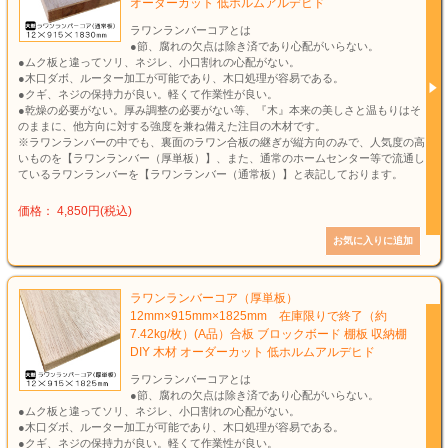
オーダーカット 低ホルムアルデヒド
ラワンランバーコアとは
●節、腐れの欠点は除き済であり心配がいらない。
●ムク板と違ってソリ、ネジレ、小口割れの心配がない。
●木口ダボ、ルーター加工が可能であり、木口処理が容易である。
●クギ、ネジの保持力が良い。軽くて作業性が良い。
●乾燥の必要がない。厚み調整の必要がない等、『木』本来の美しさと温もりはそ
のままに、他方向に対する強度を兼ね備えた注目の木材です。
※ラワンランバーの中でも、裏面のラワン合板の継ぎが縦方向のみで、人気度の高
いものを【ラワンランバー（厚単板）】、また、通常のホームセンター等で流通し
ているラワンランバーを【ラワンランバー（通常板）】と表記しております。
価格： 4,850円(税込)
ラワンランバーコア（厚単板）
12mm×915mm×1825mm 在庫限りで終了（約
7.42kg/枚）(A品）合板 ブロックボード 棚板 収納棚
DIY 木材 オーダーカット 低ホルムアルデヒド
ラワンランバーコアとは
●節、腐れの欠点は除き済であり心配がいらない。
●ムク板と違ってソリ、ネジレ、小口割れの心配がない。
●木口ダボ、ルーター加工が可能であり、木口処理が容易である。
●クギ、ネジの保持力が良い。軽くて作業性が良い。