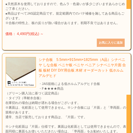
●天然原木を使用しておりますので、色ムラ・色違いが多少ございますあらかじめ
ご了承ください。
●商品はすべてJAS認定商品です。規定範囲内でのパテ補修を施してある商品もご
ざいます。
※合板の特性上、板の反りが強い場合があります。初期不良ではありません。
価格： 4,490円(税込)
～
シナ合板 5.5mm×915mm×1825mm（A品）シナベニ
ヤ しな合板 ベニヤ板 ベニヤ ベニア シナベニヤ片面 合
板 板材 DIY DIY用合板 木材 オーダーカット 低ホルム
アルデヒド
・JAS規格による低ホルムアルデヒド合板
・F★★★★商品
（グリーン購入法に基づく認定商品）
・タイプ2（準耐水合板）
在庫切れの場合は納期が遅れる場合がございます。
※裏面は、化粧面として使用できません。※シナ合板には「片面」と「準両面」の
規格があります。
通常、当店で販売しております商品は、『片面』です。
※シナ化粧面は『片面』仕様です。裏面は化粧面としては使用できませんので、表
面同様に裏面もお使いいただきたい場合は、「準両面」をお勧めいたします。