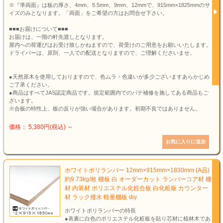
※『準両面』は板の厚さ、4mm、5.5mm、9mm、12mmで、915mm×1825mmのサ
イズのみとなります。「両面」をご希望の方はお問合せ下さい。
■■■お届けについて■■■
お届けは、一階の軒先渡しとなります。
屋内への荷運びはお受け致しかねますので、荷受けのご用意をお願いいたします。
ドライバーは、原則、一人での配送となりますので、ご理解くださいませ。
●天然原木を使用しておりますので、色ムラ・色違いが多少ございますあらかじめ
ご了承ください。
●商品はすべてJAS認定商品です。規定範囲内でのパテ補修を施してある商品もご
ざいます。
※合板の特性上、板の反りが強い場合があります。初期不良ではありません。
価格： 5,380円(税込)
～
ホワイトポリランバー 12mm×915mm×1830mm (A品)
約9.73kg/枚 棚板 白 オーダーカット ランバーコア材 棚
材 内装材 ポリエステル化粧合板 白化粧板 カウンター
材 ラック撥水 軽量棚板 diy
ホワイトポリランバーの特長
●表裏に白色のポリエステル化粧板を貼り芯材に植林木であ