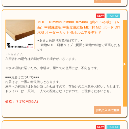
NEW
PICK UP
MDF 18mm×915mm×1825mm（約21.6kg/枚）（A
品）中質繊維板 中密度繊維板 MDF材 MDFボード DIY
木材 オーダーカット 低ホルムアルデヒド
■おまとめ割り対象商品です。■
・素地MDF 研磨タイプ（両面が素地の状態で研磨したも
の）
・F☆☆☆☆
在庫切れの場合は納期が遅れる場合がございます。
※水や湿気に弱いため、水場や、屋外での使用には、不向きです。
■■■お届けについて■■■
お届けは、一階の軒先渡しとなります。
屋内への荷運びはお受け致しかねますので、荷受けのご用意をお願いいたします。
ドライバーは、原則、一人での配送となりますので、ご理解くださいませ。
価格： 7,170円(税込)
NEW
PICK UP