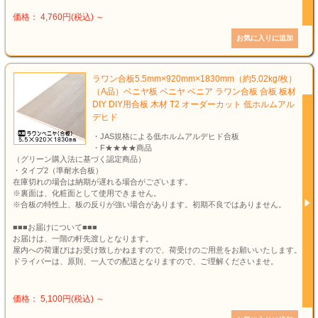
価格： 4,760円(税込)
～
ラワン合板5.5mm×920mm×1830mm（約5.02kg/枚）
（A品）ベニヤ板 ベニヤ ベニア ラワン合板 合板 板材
DIY DIY用合板 木材 T2 オーダーカット 低ホルムアル
デヒド
・JAS規格による低ホルムアルデヒド合板
・F★★★★商品
（グリーン購入法に基づく認定商品）
・タイプ2（準耐水合板）
在庫切れの場合は納期が遅れる場合がございます。
※裏面は、化粧面として使用できません。
※合板の特性上、板の反りが強い場合があります。初期不良ではありません。
■■■お届けについて■■■
お届けは、一階の軒先渡しとなります。
屋内への荷運びはお受け致しかねますので、荷受けのご用意をお願いいたします。
ドライバーは、原則、一人での配送となりますので、ご理解くださいませ。
価格： 5,100円(税込)
～