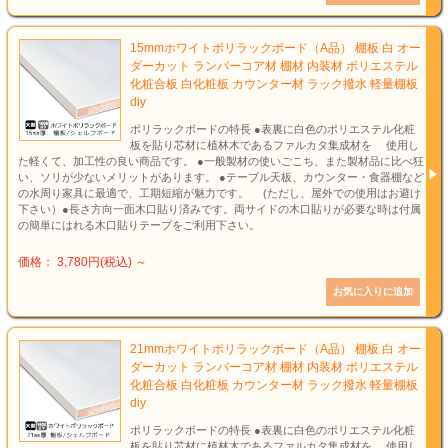
15mmホワイトポリラックボード（A品） 棚板 白 オー
ダーカット ランバーコア材 棚材 内装材 ポリエステル
化粧合板 白化粧板 カウンター材 ラック撥水 軽量棚板
diy
ポリラックボードの特長 ●表裏に白色のポリエステル化粧
板を貼り芯材に植林木であるファルカタ集成材を 使用し
た軽くて、加工性の良い商品です。 ●一般製材の使いごこち、また製材品に比べ狂
い、ソリが少ないメリットがあります。 ●テーブル天板、カウンター・食器棚など
の水周り家具に最適で、工期短縮が魅力です。 (ただし、屋外での使用はお避け
下さい）●長さ方向一面木口貼り済みです。両サイドの木口貼りが必要な時は付属
の簡単にはれる木口貼りテープをご利用下さい。
価格： 3,780円(税込)
～
21mmホワイトポリラックボード（A品） 棚板 白 オー
ダーカット ランバーコア材 棚材 内装材 ポリエステル
化粧合板 白化粧板 カウンター材 ラック撥水 軽量棚板
diy
ポリラックボードの特長 ●表裏に白色のポリエステル化粧
板を貼り芯材に植林木であるファルカタ集成材を 使用し