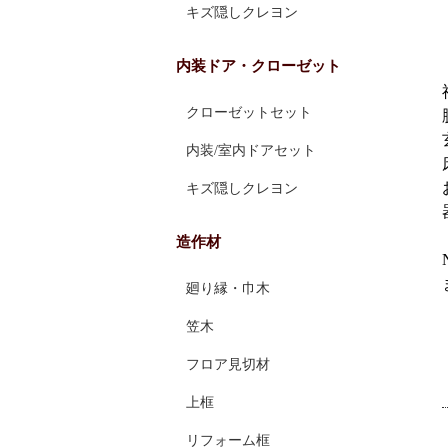
キズ隠しクレヨン
内装ドア・クローゼット
クローゼットセット
内装/室内ドアセット
キズ隠しクレヨン
造作材
廻り縁・巾木
笠木
フロア見切材
上框
リフォーム框