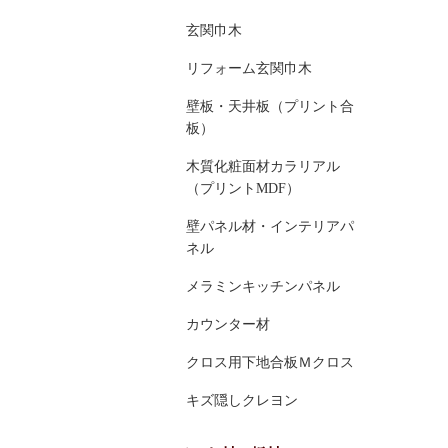
玄関巾木
リフォーム玄関巾木
壁板・天井板（プリント合
板）
木質化粧面材カラリアル
（プリントMDF）
壁パネル材・インテリアパ
ネル
メラミンキッチンパネル
カウンター材
クロス用下地合板Ｍクロス
キズ隠しクレヨン