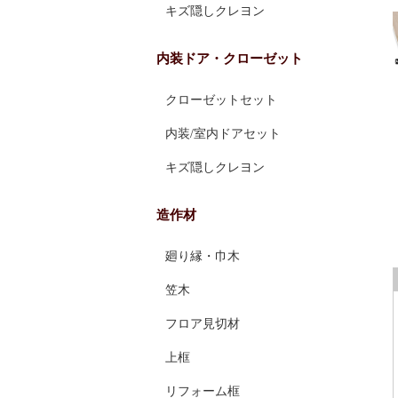
キズ隠しクレヨン
内装ドア・クローゼット
クローゼットセット
内装/室内ドアセット
キズ隠しクレヨン
造作材
廻り縁・巾木
笠木
フロア見切材
上框
リフォーム框