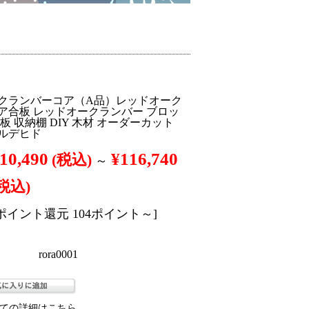
クランバーコア（A品）レッドオーク
ア合板 レッドオークランバー ブロッ
板 収納棚 DIY 木材 オーダーカット
ルデヒド
10,490
¥116,740
(税込)
～
(税込)
[ポイント還元 104ポイント～]
rora0001
ての詳細はこちら