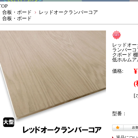
TOP
合板・ボード
レッドオークランバーコア
合板・ボード
レッドオー
ランバーコ
クボード 棚
低ホルムア
¥
価格:
型番：
返品につい