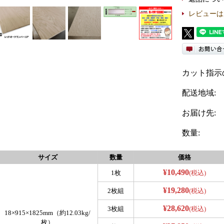
レビューは
カット指示
配送地域:
お届け先:
数量:
サイズ
数量
価格
¥10,490
1枚
(税込)
¥19,280
2枚組
(税込)
¥28,620
3枚組
(税込)
18×915×1825mm（約12.03kg/
枚）