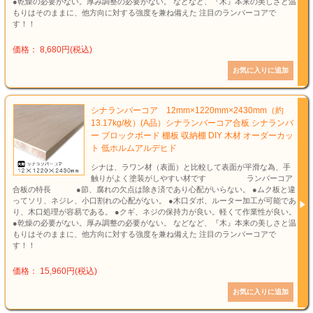
●乾燥の必要がない。厚み調整の必要がない。 などなど、『木』本来の美しさと温
もりはそのままに、他方向に対する強度を兼ね備えた 注目のランバーコアで
す！！
価格： 8,680円(税込)
シナランバーコア 12mm×1220mm×2430mm（約
13.17kg/枚）(A品）シナランバーコア合板 シナランバ
ー ブロックボード 棚板 収納棚 DIY 木材 オーダーカッ
ト 低ホルムアルデヒド
シナは、ラワン材（表面）と比較して表面が平滑な為、手
触りがよく塗装がしやすい材です ランバーコア
合板の特長 ●節、腐れの欠点は除き済であり心配がいらない。 ●ムク板と違
ってソリ、ネジレ、小口割れの心配がない。 ●木口ダボ、ルーター加工が可能であ
り、木口処理が容易である。 ●クギ、ネジの保持力が良い。軽くて作業性が良い。
●乾燥の必要がない。厚み調整の必要がない。 などなど、『木』本来の美しさと温
もりはそのままに、他方向に対する強度を兼ね備えた 注目のランバーコアで
す！！
価格： 15,960円(税込)