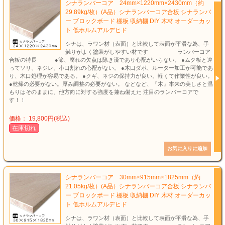
シナランバーコア 24mm×1220mm×2430mm（約
29.89kg/枚）(A品）シナランバーコア合板 シナランバ
ー ブロックボード 棚板 収納棚 DIY 木材 オーダーカッ
ト 低ホルムアルデヒド
シナは、ラワン材（表面）と比較して表面が平滑な為、手
触りがよく塗装がしやすい材です ランバーコア
合板の特長 ●節、腐れの欠点は除き済であり心配がいらない。 ●ムク板と違
ってソリ、ネジレ、小口割れの心配がない。 ●木口ダボ、ルーター加工が可能であ
り、木口処理が容易である。 ●クギ、ネジの保持力が良い。軽くて作業性が良い。
●乾燥の必要がない。厚み調整の必要がない。 などなど、『木』本来の美しさと温
もりはそのままに、他方向に対する強度を兼ね備えた 注目のランバーコアで
す！！
価格： 19,800円(税込)
在庫切れ
シナランバーコア 30mm×915mm×1825mm（約
21.05kg/枚）(A品）シナランバーコア合板 シナランバ
ー ブロックボード 棚板 収納棚 DIY 木材 オーダーカッ
ト 低ホルムアルデヒド
シナは、ラワン材（表面）と比較して表面が平滑な為、手