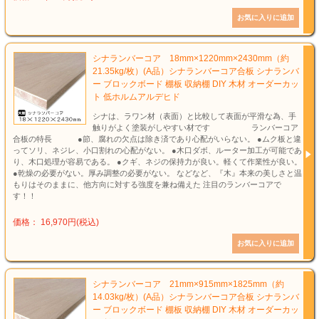
シナランバーコア 18mm×1220mm×2430mm（約
21.35kg/枚）(A品）シナランバーコア合板 シナランバ
ー ブロックボード 棚板 収納棚 DIY 木材 オーダーカッ
ト 低ホルムアルデヒド
シナは、ラワン材（表面）と比較して表面が平滑な為、手
触りがよく塗装がしやすい材です ランバーコア
合板の特長 ●節、腐れの欠点は除き済であり心配がいらない。 ●ムク板と違
ってソリ、ネジレ、小口割れの心配がない。 ●木口ダボ、ルーター加工が可能であ
り、木口処理が容易である。 ●クギ、ネジの保持力が良い。軽くて作業性が良い。
●乾燥の必要がない。厚み調整の必要がない。 などなど、『木』本来の美しさと温
もりはそのままに、他方向に対する強度を兼ね備えた 注目のランバーコアで
す！！
価格： 16,970円(税込)
シナランバーコア 21mm×915mm×1825mm（約
14.03kg/枚）(A品）シナランバーコア合板 シナランバ
ー ブロックボード 棚板 収納棚 DIY 木材 オーダーカッ