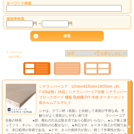
キーワード検索
価格帯検索
円 ～
円
1 / 1ページ
（全12件）
シナランバーコア 12mm×915mm×1825mm（約
7.42kg/枚）(A品）シナランバーコア合板 シナランバー
ブロックボード 棚板 収納棚 DIY 木材 オーダーカット
低ホルムアルデヒド
シナは、ラワン材（表面）と比較して表面が平滑な為、手
触りがよく塗装がしやすい材です ランバーコア
合板の特長 ●節、腐れの欠点は除き済であり心配がいらない。 ●ムク板と違
ってソリ、ネジレ、小口割れの心配がない。 ●木口ダボ、ルーター加工が可能であ
り、木口処理が容易である。 ●クギ、ネジの保持力が良い。軽くて作業性が良い。