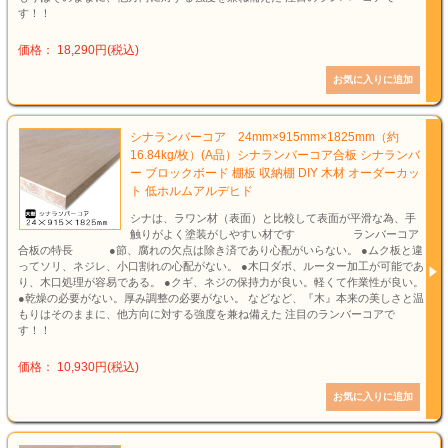
す！！
価格： 18,290円(税込)
シナランバーコア 24mm×915mm×1825mm（約
16.84kg/枚）(A品）シナランバーコア合板 シナランバ
ー ブロックボード 棚板 収納棚 DIY 木材 オーダーカッ
ト 低ホルムアルデヒド
シナは、ラワン材（表面）と比較して表面が平滑な為、手
触りがよく塗装がしやすい材です ランバーコア
合板の特長 ●節、腐れの欠点は除き済であり心配がいらない。 ●ムク板と違
ってソリ、ネジレ、小口割れの心配がない。 ●木口ダボ、ルーター加工が可能であ
り、木口処理が容易である。 ●クギ、ネジの保持力が良い。軽くて作業性が良い。
●乾燥の必要がない。厚み調整の必要がない。 などなど、『木』本来の美しさと温
もりはそのままに、他方向に対する強度を兼ね備えた 注目のランバーコアで
す！！
価格： 10,930円(税込)