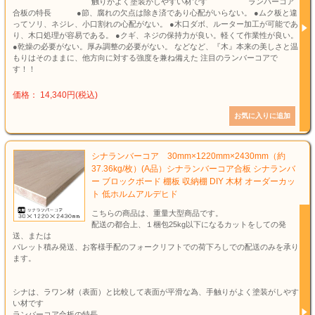
触りがよく塗装がしやすい材です ランバーコア
合板の特長 ●節、腐れの欠点は除き済であり心配がいらない。 ●ムク板と違
ってソリ、ネジレ、小口割れの心配がない。 ●木口ダボ、ルーター加工が可能であ
り、木口処理が容易である。 ●クギ、ネジの保持力が良い。軽くて作業性が良い。
●乾燥の必要がない。厚み調整の必要がない。 などなど、『木』本来の美しさと温
もりはそのままに、他方向に対する強度を兼ね備えた 注目のランバーコアで
す！！
価格： 14,340円(税込)
シナランバーコア 30mm×1220mm×2430mm（約
37.36kg/枚）(A品）シナランバーコア合板 シナランバ
ー ブロックボード 棚板 収納棚 DIY 木材 オーダーカッ
ト 低ホルムアルデヒド
こちらの商品は、重量大型商品です。
配送の都合上、１梱包25kg以下になるカットをしての発
送、または
パレット積み発送、お客様手配のフォークリフトでの荷下ろしでの配送のみを承り
ます。
シナは、ラワン材（表面）と比較して表面が平滑な為、手触りがよく塗装がしやす
い材です
ランバーコア合板の特長