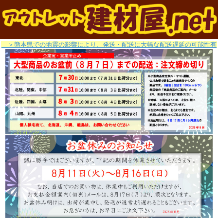
＞熊本県での地震の影響により、発送・配送に大幅な配送遅延の可能性有