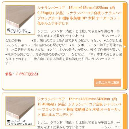
シナランバーコア 15mm×915mm×1825mm（約
9.27kg/枚）(A品）シナランバーコア合板 シナランバー
ブロックボード 棚板 収納棚 DIY 木材 オーダーカット
低ホルムアルデヒド
シナは、ラワン材（表面）と比較して表面が平滑な為、手
触りがよく塗装がしやすい材です ランバーコア
合板の特長 ●節、腐れの欠点は除き済であり心配がいらない。 ●ムク板と違
ってソリ、ネジレ、小口割れの心配がない。 ●木口ダボ、ルーター加工が可能であ
り、木口処理が容易である。 ●クギ、ネジの保持力が良い。軽くて作業性が良い。
●乾燥の必要がない。厚み調整の必要がない。 などなど、『木』本来の美しさと温
もりはそのままに、他方向に対する強度を兼ね備えた 注目のランバーコアで
す！！
価格： 8,850円(税込)
シナランバーコア 15mm×1220mm×2430mm（約
16.46kg/枚）(A品）シナランバーコア合板 シナランバ
ー ブロックボード 棚板 収納棚 DIY 木材 オーダーカッ
ト 低ホルムアルデヒド
シナは、ラワン材（表面）と比較して表面が平滑な為、手
触りがよく塗装がしやすい材です ランバーコア