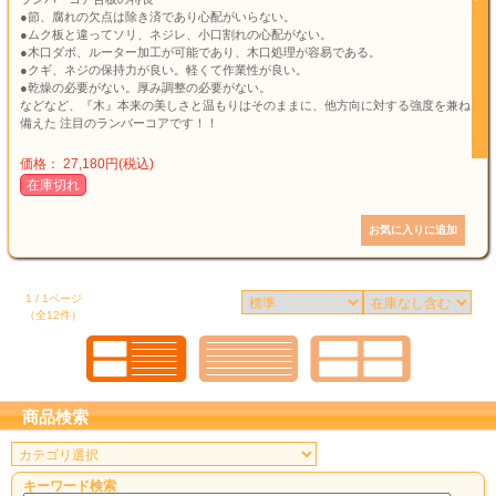
●節、腐れの欠点は除き済であり心配がいらない。
●ムク板と違ってソリ、ネジレ、小口割れの心配がない。
●木口ダボ、ルーター加工が可能であり、木口処理が容易である。
●クギ、ネジの保持力が良い。軽くて作業性が良い。
●乾燥の必要がない。厚み調整の必要がない。
などなど、『木』本来の美しさと温もりはそのままに、他方向に対する強度を兼ね
備えた 注目のランバーコアです！！
価格： 27,180円(税込)
在庫切れ
1 / 1ページ
（全12件）
商品検索
キーワード検索