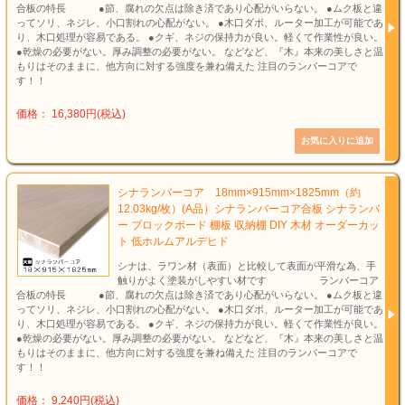
合板の特長 ●節、腐れの欠点は除き済であり心配がいらない。 ●ムク板と違
ってソリ、ネジレ、小口割れの心配がない。 ●木口ダボ、ルーター加工が可能であ
り、木口処理が容易である。 ●クギ、ネジの保持力が良い。軽くて作業性が良い。
●乾燥の必要がない。厚み調整の必要がない。 などなど、『木』本来の美しさと温
もりはそのままに、他方向に対する強度を兼ね備えた 注目のランバーコアで
す！！
価格： 16,380円(税込)
シナランバーコア 18mm×915mm×1825mm（約
12.03kg/枚）(A品）シナランバーコア合板 シナランバ
ー ブロックボード 棚板 収納棚 DIY 木材 オーダーカッ
ト 低ホルムアルデヒド
シナは、ラワン材（表面）と比較して表面が平滑な為、手
触りがよく塗装がしやすい材です ランバーコア
合板の特長 ●節、腐れの欠点は除き済であり心配がいらない。 ●ムク板と違
ってソリ、ネジレ、小口割れの心配がない。 ●木口ダボ、ルーター加工が可能であ
り、木口処理が容易である。 ●クギ、ネジの保持力が良い。軽くて作業性が良い。
●乾燥の必要がない。厚み調整の必要がない。 などなど、『木』本来の美しさと温
もりはそのままに、他方向に対する強度を兼ね備えた 注目のランバーコアで
す！！
価格： 9,240円(税込)