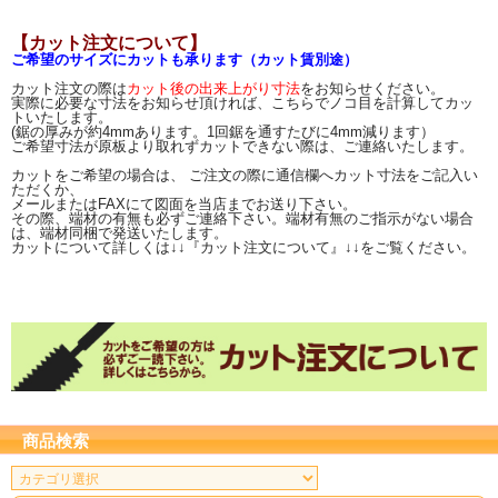
【カット注文について】
ご希望のサイズにカットも承ります（カット賃別途）
カット注文の際は
カット後の出来上がり寸法
をお知らせください。
実際に必要な寸法をお知らせ頂ければ、こちらでノコ目を計算してカッ
トいたします。
(鋸の厚みが約4mmあります。1回鋸を通すたびに4mm減ります）
ご希望寸法が原板より取れずカットできない際は、ご連絡いたします。
カットをご希望の場合は、 ご注文の際に通信欄へカット寸法をご記入い
ただくか、
メールまたはFAXにて図面を当店までお送り下さい。
その際、端材の有無も必ずご連絡下さい。端材有無のご指示がない場合
は、端材同梱で発送いたします。
カットについて詳しくは↓↓『カット注文について』↓↓をご覧ください。
商品検索