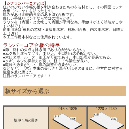
【シナランバーコアとは】
狂いの少ない小幅の板を剥ぎ合わせたものを芯材とし、その両面にシナ
合板（ベニヤ）を貼ったもの。
厚みがあり比較的強度のあるDIY合板です。
優しい手触りはシナならではの滑らかさ。
ラワン材（表面）と比較して表面が平滑な為、手触りがよく塗装がしや
すい材です。
使用用途は 家具の芯材・裏板用木材、棚板用合板、内装用木材、日曜大
工（DIY）
木工工作用木材などに使用されています。
ランバーコア合板の特長
●節、腐れの欠点は除き済であり心配がいらない。
●ムク板と違ってソリ、ネジレ、小口割れの心配がない。
●木口ダボ、ルーター加工が可能であり、木口処理が容易である。
●クギ、ネジの保持力が良い。軽くて作業性が良い。
●乾燥の必要がない。厚み調整の必要がない。
などなど、『木』本来の美しさと温もりはそのままに、他方向に対する
強度を兼ね備えた
注目のランバーコアです！！
板サイズから選ぶ
915 × 1825
1220 × 2430
板厚＼幅x長さ