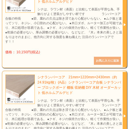
ト 低ホルムアルデヒド
シナは、ラワン材（表面）と比較して表面が平滑な為、手
触りがよく塗装がしやすい材です ランバーコア
合板の特長 ●節、腐れの欠点は除き済であり心配がいらない。 ●ムク板と違
ってソリ、ネジレ、小口割れの心配がない。 ●木口ダボ、ルーター加工が可能であ
り、木口処理が容易である。 ●クギ、ネジの保持力が良い。軽くて作業性が良い。
●乾燥の必要がない。厚み調整の必要がない。 などなど、『木』本来の美しさと温
もりはそのままに、他方向に対する強度を兼ね備えた 注目のランバーコアで
す！！
価格： 10,150円(税込)
シナランバーコア 21mm×1220mm×2430mm（約
24.91kg/枚）(A品）シナランバーコア合板 シナランバ
ー ブロックボード 棚板 収納棚 DIY 木材 オーダーカッ
ト 低ホルムアルデヒド
シナは、ラワン材（表面）と比較して表面が平滑な為、手
触りがよく塗装がしやすい材です ランバーコア
合板の特長 ●節、腐れの欠点は除き済であり心配がいらない。 ●ムク板と違
ってソリ、ネジレ、小口割れの心配がない。 ●木口ダボ、ルーター加工が可能であ
り、木口処理が容易である。 ●クギ、ネジの保持力が良い。軽くて作業性が良い。
●乾燥の必要がない。厚み調整の必要がない。 などなど、『木』本来の美しさと温
もりはそのままに、他方向に対する強度を兼ね備えた 注目のランバーコアで