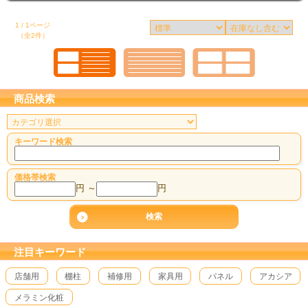
1 / 1ページ
（全2件）
商品検索
キーワード検索
価格帯検索
円 ～
円
注目キーワード
店舗用
棚柱
補修用
家具用
パネル
アカシア
メラミン化粧