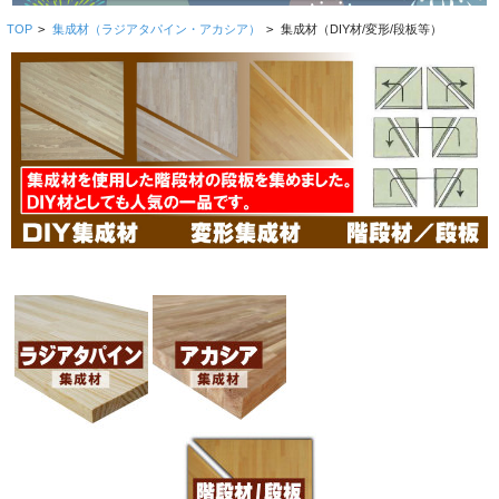
TOP
>
集成材（ラジアタパイン・アカシア）
>
集成材（DIY材/変形/段板等）