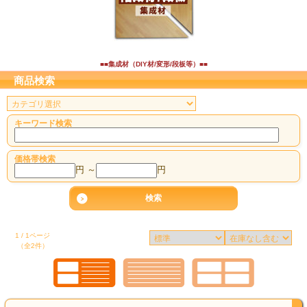
■■集成材（DIY材/変形/段板等）■■
商品検索
キーワード検索
価格帯検索
円 ～
円
1 / 1ページ
（全2件）