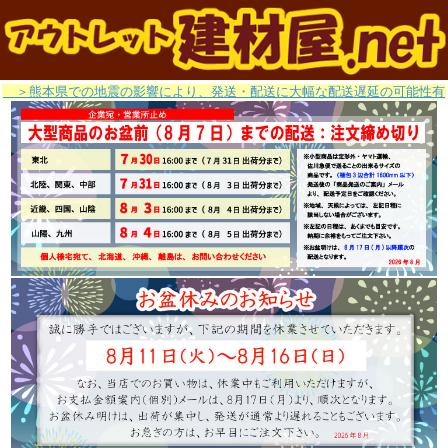
＞熊本県での地震の影響により、発送・配送に大幅な配送遅延の可能性有