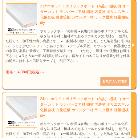
21mmホワイトポリラックボード（A品） 棚板 白 オー
ダーカット ランバーコア材 棚材 内装材 ポリエステル
化粧合板 白化粧板 カウンター材 ラック撥水 軽量棚板
diy
ポリラックボードの特長 ●表裏に白色のポリエステル化粧
板を貼り芯材に植林木であるファルカタ集成材を 使用し
た軽くて、加工性の良い商品です。 ●一般製材の使いごこち、また製材品に比べ狂
い、ソリが少ないメリットがあります。 ●テーブル天板、カウンター・食器棚など
の水周り家具に最適で、工期短縮が魅力です。 (ただし、屋外での使用はお避け
下さい）●長さ方向一面木口貼り済みです。両サイドの木口貼りが必要な時は付属
の簡単にはれる木口貼りテープをご利用下さい。
価格： 4,080円(税込)
～
24mmホワイトポリラックボード（A品） 棚板 白 オー
ダーカット ランバーコア材 棚材 内装材 ポリエステル
化粧合板 白化粧板 カウンター材 ラック撥水 軽量棚板
diy
ポリラックボードの特長 ●表裏に白色のポリエステル化粧
板を貼り芯材に植林木であるファルカタ集成材を 使用し
た軽くて、加工性の良い商品です。 ●一般製材の使いごこち、また製材品に比べ狂