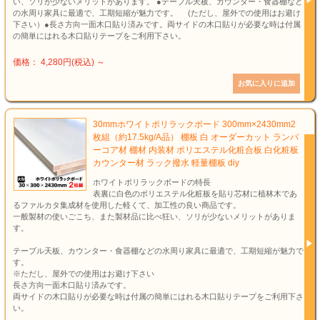
い、ソリが少ないメリットがあります。 ●テーブル天板、カウンター・食器棚など
の水周り家具に最適で、工期短縮が魅力です。 (ただし、屋外での使用はお避け
下さい）●長さ方向一面木口貼り済みです。両サイドの木口貼りが必要な時は付属
の簡単にはれる木口貼りテープをご利用下さい。
価格： 4,280円(税込)
～
30mmホワイトポリラックボード 300mm×2430mm2
枚組（約17.5kg/A品） 棚板 白 オーダーカット ランバ
ーコア材 棚材 内装材 ポリエステル化粧合板 白化粧板
カウンター材 ラック撥水 軽量棚板 diy
ホワイトポリラックボードの特長
表裏に白色のポリエステル化粧板を貼り芯材に植林木であ
るファルカタ集成材を使用した軽くて、加工性の良い商品です。
一般製材の使いごこち、また製材品に比べ狂い、ソリが少ないメリットがありま
す。
テーブル天板、カウンター・食器棚などの水周り家具に最適で、工期短縮が魅力で
す。
※ただし、屋外での使用はお避け下さい
長さ方向一面木口貼り済みです。
両サイドの木口貼りが必要な時は付属の簡単にはれる木口貼りテープをご利用下さ
い。