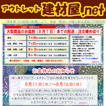
＞熊本県での地震の影響により、発送・配送に大幅な配送遅延の可能性有