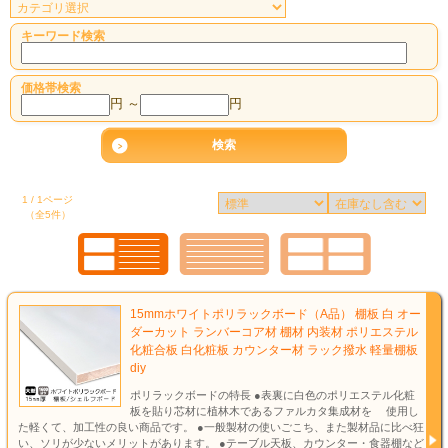
キーワード検索
価格帯検索
円 ～
円
1 / 1ページ
（全5件）
15mmホワイトポリラックボード（A品） 棚板 白 オー
ダーカット ランバーコア材 棚材 内装材 ポリエステル
化粧合板 白化粧板 カウンター材 ラック撥水 軽量棚板
diy
ポリラックボードの特長 ●表裏に白色のポリエステル化粧
板を貼り芯材に植林木であるファルカタ集成材を 使用し
た軽くて、加工性の良い商品です。 ●一般製材の使いごこち、また製材品に比べ狂
い、ソリが少ないメリットがあります。 ●テーブル天板、カウンター・食器棚など