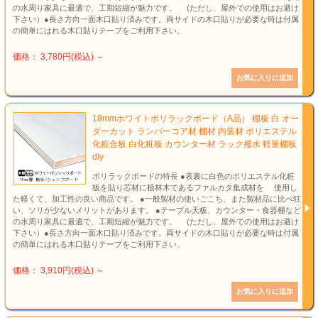
の水周り家具に最適で、工期短縮が魅力です。 (ただし、屋外での使用はお避け
下さい）●長さ方向一面木口貼り済みです。両サイドの木口貼りが必要な時は付属
の簡単にはれる木口貼りテープをご利用下さい。
価格： 3,780円(税込)
～
18mmホワイトポリラックボード（A品） 棚板 白 オー
ダーカット ランバーコア材 棚材 内装材 ポリエステル
化粧合板 白化粧板 カウンター材 ラック撥水 軽量棚板
diy
ポリラックボードの特長 ●表裏に白色のポリエステル化粧
板を貼り芯材に植林木であるファルカタ集成材を 使用し
た軽くて、加工性の良い商品です。 ●一般製材の使いごこち、また製材品に比べ狂
い、ソリが少ないメリットがあります。 ●テーブル天板、カウンター・食器棚など
の水周り家具に最適で、工期短縮が魅力です。 (ただし、屋外での使用はお避け
下さい）●長さ方向一面木口貼り済みです。両サイドの木口貼りが必要な時は付属
の簡単にはれる木口貼りテープをご利用下さい。
価格： 3,910円(税込)
～