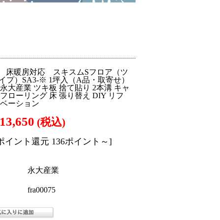
 床暖房対応 スキスムSフロア（ツ
イプ）SA3-※ 1坪入（A品・取寄せ）
大 永大産業 ツキ板 捨て貼り 2本溝 キャ
フローリング 床 張り替え DIY リフ
ノベーション
13,650
(税込)
[ポイント還元 136ポイント～]
永大産業
fra00075