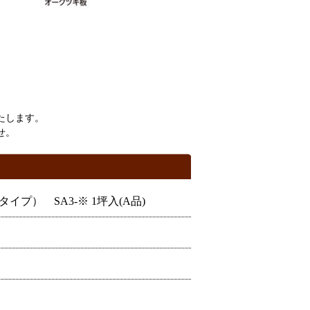
たします。
せ。
プ） SA3-※ 1坪入(A品)