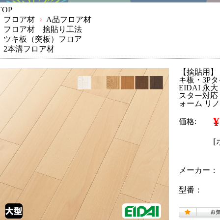
TOP
フロア材
A品フロア材
フロア材 捨貼り工法
ツキ板（突板）フロア
2本溝フロア材
【捨貼用】
キ板・3Pタ
EIDAI 永
スター対応 
ォーム リ
¥
価格:
メーカー：
型番：