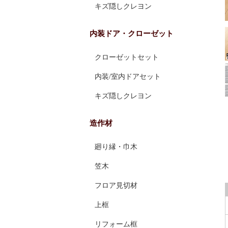
キズ隠しクレヨン
内装ドア・クローゼット
クローゼットセット
内装/室内ドアセット
キズ隠しクレヨン
造作材
廻り縁・巾木
笠木
フロア見切材
上框
リフォーム框