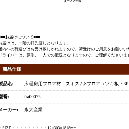
■■■お届けについて■■■
お届けは、一階の軒先渡しとなります。
屋内への荷運びはお受け致しかねますので、荷受けのご用意をお願いい
ドライバーは、原則、一人での配送となりますので、ご理解くださいま
商品仕様
製品名:
床暖房用フロア材 スキスムSフロア（ツキ板・3Pタイ
型番:
fra00075
メーカー:
永大産業
・SIZE・・・・・・・・・12×303×1818mm