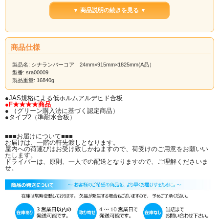
狂いの少ない小幅の板を剥ぎ合わせたものを芯材とし、その両面にシナ合板（ベ
ニヤ）を貼ったもの。
▼ 商品説明の続きを見る ▼
厚みがあり比較的強度のあるDIY合板です。
優しい手触りはシナならではの滑らかさ。
ラワン材（表面）と比較して表面が平滑な為、手触りがよく塗装がしやすい材で
す。
商品仕様
使用用途は 家具の芯材・裏板用木材、棚板用合板、内装用木材、日曜大工
（DIY）
木工工作用木材などに使用されています。
製品名: シナランバーコア 24mm×915mm×1825mm(A品）
型番: sra00009
製品重量: 16840g
ランバーコア合板の特長
●JAS規格による低ホルムアルデヒド合板
●節、腐れの欠点は除き済であり心配がいらない。
●F★★★★商品
●ムク板と違ってソリ、ネジレ、小口割れの心配がない。
● （グリーン購入法に基づく認定商品）
●木口ダボ、ルーター加工が可能であり、木口処理が容易である。
●タイプ2（準耐水合板）
●クギ、ネジの保持力が良い。軽くて作業性が良い。
●乾燥の必要がない。厚み調整の必要がない。
■■■お届けについて■■■
などなど、『木』本来の美しさと温もりはそのままに、他方向に対する強度を兼
お届けは、一階の軒先渡しとなります。
ね備えた
屋内への荷運びはお受け致しかねますので、荷受けのご用意をお願いい
注目のランバーコアです！！
たします。
ドライバーは、原則、一人での配送となりますので、ご理解くださいま
せ。
【カット注文について】
ご希望のサイズにカットも承ります（カット賃別途）
カット注文の際は
カット後の出来上がり寸法
をお知らせください。
実際に必要な寸法をお知らせ頂ければ、こちらでノコ目を計算してカットいたし
ます。