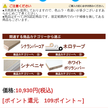
(鋸の厚みが約4mmあります。1回鋸を通すたびに4mm減ります）
ご希望寸法が原板より取れずカットできない際は、ご連絡いたします。
●天然原木を使用しておりますので、色ムラ・色違いが多少ございますあ
らかじめご了承ください。
カットをご希望の場合は、 ご注文の際に通信欄へカット寸法をご記入いただく
●商品はすべてJAS認定商品です。規定範囲内でのパテ補修を施してある
か、
商品もございます。
メールまたはFAXにて図面を当店までお送り下さい。
その際、端材の有無も必ずご連絡下さい。端材有無のご指示がない場合は、端材
同梱で発送いたします。
カットについて詳しくは↓↓『カット注文について』↓↓をご覧ください。
価格:
10,930円
(税込)
[ポイント還元 109ポイント～]