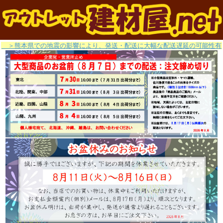
＞熊本県での地震の影響により、発送・配送に大幅な配送遅延の可能性有