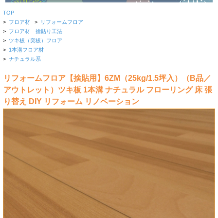
TOP
>
フロア材
>
リフォームフロア
>
フロア材 捨貼り工法
>
ツキ板（突板）フロア
>
1本溝フロア材
>
ナチュラル系
リフォームフロア【捨貼用】6ZM（25kg/1.5坪入）（B品／
アウトレット）ツキ板 1本溝 ナチュラル フローリング 床 張
り替え DIY リフォーム リノベーション