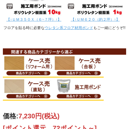
【↑ＵＭ３５０Ｘ（６~７坪）↑】
【↑ＵＭ６２０（約２坪）↑】
フロアを貼る時に必要な
ウレタン系フロア材用ボンド
もご一緒にどうぞ!!
価格:
7,230円
(税込)
[ポイント還元 72ポイント～]