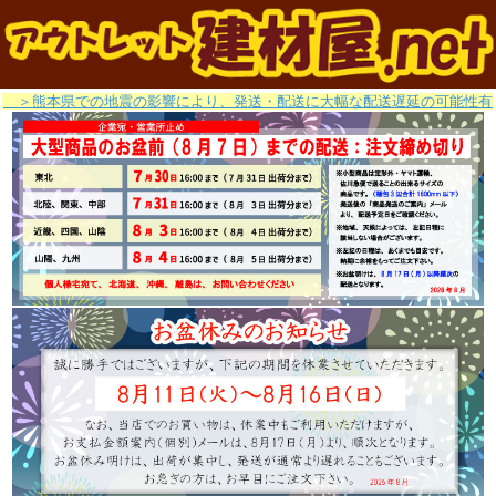
＞熊本県での地震の影響により、発送・配送に大幅な配送遅延の可能性有