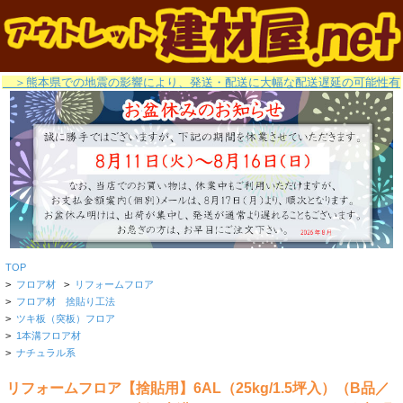
＞熊本県での地震の影響により、発送・配送に大幅な配送遅延の可能性有
TOP
>
フロア材
>
リフォームフロア
>
フロア材 捨貼り工法
>
ツキ板（突板）フロア
>
1本溝フロア材
>
ナチュラル系
リフォームフロア【捨貼用】6AL（25kg/1.5坪入）（B品／