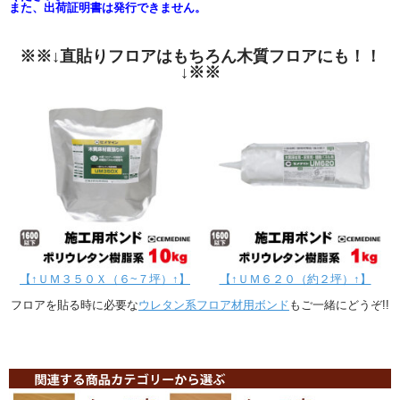
また、出荷証明書は発行できません。
※※↓直貼りフロアはもちろん木質フロアにも！！
↓※※
【↑ＵＭ３５０Ｘ（６~７坪）↑】
【↑ＵＭ６２０（約２坪）↑】
フロアを貼る時に必要な
ウレタン系フロア材用ボンド
もご一緒にどうぞ!!