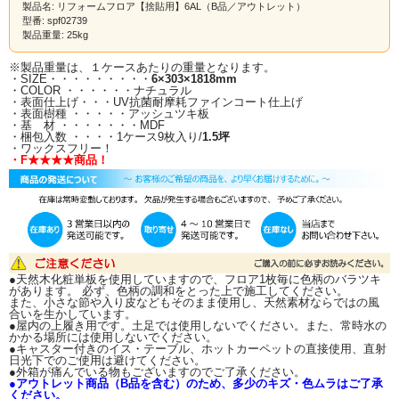
製品名: リフォームフロア【捨貼用】6AL（B品／アウトレット）
型番: spf02739
製品重量: 25kg
※製品重量は、１ケースあたりの重量となります。
・SIZE・・・・・・・・・
6×303×1818mm
・COLOR ・・・・・・ナチュラル
・表面仕上げ・・・UV抗菌耐摩耗ファインコート仕上げ
・表面樹種 ・・・・・アッシュツキ板
・基 材 ・・・・・・・MDF
・梱包入数 ・・・・1ケース9枚入り/
1.5坪
・ワックスフリー！
・F★★★★商品！
●天然木化粧単板を使用していますので、フロア1枚毎に色柄のバラツキ
があります。 必ず、色柄の調和をとった上で施工してください。
また、小さな節や入り皮などもそのまま使用し、天然素材ならではの風
合いを生かしています。
●屋内の上履き用です。土足では使用しないでください。また、常時水の
かかる場所には使用しないでください。
●キャスター付きのイス・テーブル、ホットカーペットの直接使用、直射
日光下でのご使用は避けてください。
●外箱が痛んでいる物もございますのでご了承ください。
●アウトレット商品（B品を含む）のため、多少のキズ・色ムラはご了承
ください。