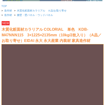
TOP
>
造作材
>
木質化粧面材カラリアル Ａ品/お取り寄せ
>
造作材
>
腰壁・壁パネル・ウッドパネル
NEW
木質化粧面材カラリアル COLORIAL 単色 KDB-
M47NNN115 3×1225×2135mm（10kg/2枚入り）（A品／
お取り寄せ）EIDAI 永大 永大産業 内装材 家具造作材