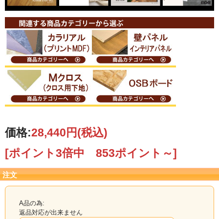
3×1225×2135mm（2
枚入）
お取り寄せ品の為、メーカー確認後、発送日をご
連絡致します。
【カット注文について】
ご希望のサイズにカットも承ります
（※カット賃別途）
カット注文の際は
カット後の出来上がり寸法
をお知らせください。
実際に必要な寸法をお知らせ頂ければ、こちらでノコ目を計算してカットいたし
価格:
28,440円
(税込)
ます。
(鋸の厚みが約4mmあります。1回鋸を通すたびに4mm減ります）
[ポイント3倍中 853ポイント～]
ご希望寸法が原板より取れずカットできない際は、ご連絡いたします。
カットのご希望は、ご注文の備考欄へカット寸法をご記入いただくか、メール
注文
またはFAXにて図面を当店までお送り下さい。
その際、端材の有無も必ずご連絡下さい。 端材有無のご指示がない場合は、端材
同梱で発送いたします。
詳しくは↓↓『カット注文について』↓↓をご覧ください。
A品の為:
返品対応が出来ません