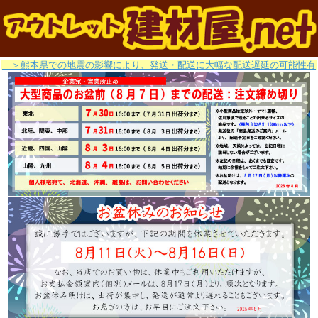
＞熊本県での地震の影響により、発送・配送に大幅な配送遅延の可能性有