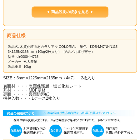
サイズ
NNN101
NNN102
NNN103
NNN104
NNN105
3×920×2700mm（2
▼ 商品説明の続きを見る ▼
枚入）
3×1225×2135mm（2
枚入）
サイズ
NNN106
NNN107
NNN108
NNN109
NNN110
商品仕様
3×920×2700mm（2
枚入）
製品名: 木質化粧面材カラリアル COLORIAL 単色 KDB-M47NNN115
3×1225×2135mm（10kg/2枚入り）（A品／お取り寄せ）
3×1225×2135mm（2
型番: clr00004-4715
枚入）
メーカー: 永大産業
サイズ
NNN111
NNN112
NNN113
NNN114
NNN115
製品重量: 10kg
3×920×2700mm（2
枚入）
SIZE：3mm×1225mm×2135mm（4×7） 2枚入り
3×1225×2135mm（2
表面材 ・・・表面保護層・塩ビ化粧シート
枚入）
基材 ・・・・MDF基材
裏面 ・・・・裏面防湿紙
サイズ
NNN116
NNN117
NNN118
NNN119
NNN120
梱包入数・・・1ケース2枚入り
3×920×2700mm（2
枚入）
3×1225×2135mm（2
枚入）