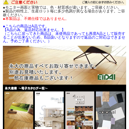
お取り寄せ品の為、メーカー確認後、発送日をご
●モニター画面と実物では、色・材質感が違います。ご容赦ください。
連絡致します。
●製品の特性上、生産ロット毎に多少色調が異なる場合があります。ご容
赦ください。
●本製品は、不燃仕様ではありません。
カラリアル（石目柄）
●こちらの商品はA品です。
サイズ
NX4101
NX1102
NX4103
NX2104
NX2105
【A品の為、返品対応出来ません。】
（こちらに戻ってきた商品は、未使用品であっても再度A品として販売す
3×920×2700mm（2
ることが出来ないため、B品扱いとなりますので返品のご対応はできませ
枚入）
ん。予めご了承ください。）
3×1225×2135mm（2
枚入）
サイズ
NX2106
NX3107
NX3108
NX2109
NX3110
3×920×2700mm（2
枚入）
3×1225×2135mm（2
枚入）
サイズ
NX3111
NX3112
NX3113
NX2114
NX3115
3×920×2700mm（2
枚入）
3×1225×2135mm（2
枚入）
サイズ
NX1116
NX2117
NX1118
NX3119
NX1120
3×920×2700mm（2
枚入）