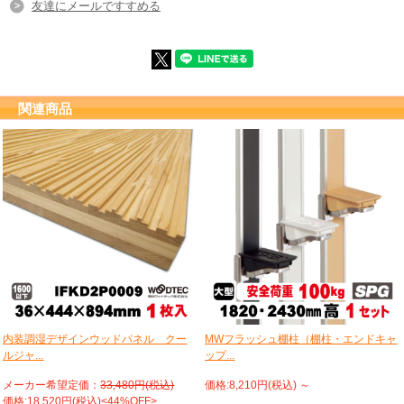
友達にメールですすめる
関連商品
内装調湿デザインウッドパネル クー
MWフラッシュ棚柱（棚柱・エンドキャ
ルジャ...
ップ...
メーカー希望定価：
33,480円(税込)
価格:8,210円(税込)
～
価格:18,520円(税込)<44%OFF>