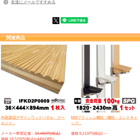
友達にメールですすめる
関連商品
内装調湿デザインウッドパネル クー
MWフラッシュ棚柱（棚柱・エンドキャ
ルジャ...
ップ...
メーカー希望定価：
33,480円(税込)
価格:8,210円(税込)
～
価格:18,520円(税込)<44%OFF>