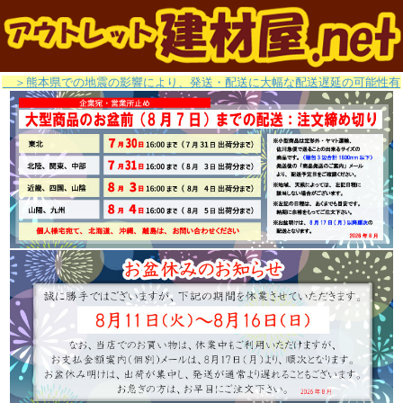
＞熊本県での地震の影響により、発送・配送に大幅な配送遅延の可能性有