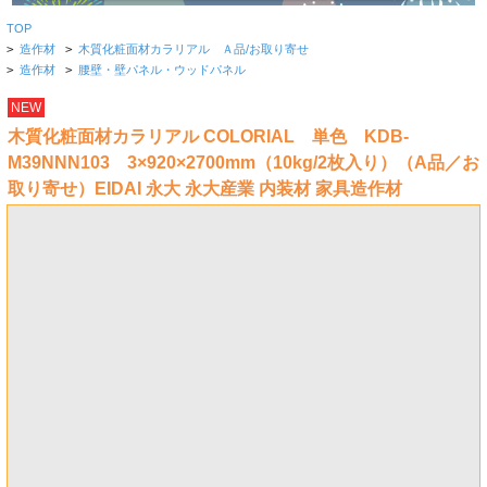
TOP
>
造作材
>
木質化粧面材カラリアル Ａ品/お取り寄せ
>
造作材
>
腰壁・壁パネル・ウッドパネル
NEW
木質化粧面材カラリアル COLORIAL 単色 KDB-
M39NNN103 3×920×2700mm（10kg/2枚入り）（A品／お
取り寄せ）EIDAI 永大 永大産業 内装材 家具造作材