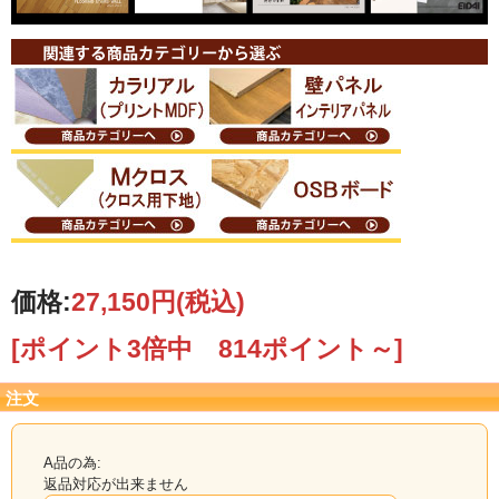
3×1225×2135mm（2
枚入）
お取り寄せ品の為、メーカー確認後、発送日をご
連絡致します。
【カット注文について】
ご希望のサイズにカットも承ります
（※カット賃別途）
カット注文の際は
カット後の出来上がり寸法
をお知らせください。
実際に必要な寸法をお知らせ頂ければ、こちらでノコ目を計算してカットいたし
価格:
27,150円
(税込)
ます。
(鋸の厚みが約4mmあります。1回鋸を通すたびに4mm減ります）
[ポイント3倍中 814ポイント～]
ご希望寸法が原板より取れずカットできない際は、ご連絡いたします。
カットのご希望は、ご注文の備考欄へカット寸法をご記入いただくか、メール
注文
またはFAXにて図面を当店までお送り下さい。
その際、端材の有無も必ずご連絡下さい。 端材有無のご指示がない場合は、端材
同梱で発送いたします。
詳しくは↓↓『カット注文について』↓↓をご覧ください。
A品の為:
返品対応が出来ません