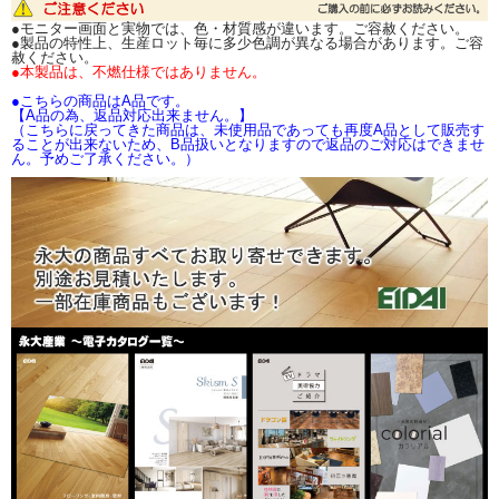
お取り寄せ品の為、メーカー確認後、発送日をご
●モニター画面と実物では、色・材質感が違います。ご容赦ください。
連絡致します。
●製品の特性上、生産ロット毎に多少色調が異なる場合があります。ご容
赦ください。
●本製品は、不燃仕様ではありません。
カラリアル（石目柄）
●こちらの商品はA品です。
サイズ
NX4101
NX1102
NX4103
NX2104
NX2105
【A品の為、返品対応出来ません。】
（こちらに戻ってきた商品は、未使用品であっても再度A品として販売す
3×920×2700mm（2
ることが出来ないため、B品扱いとなりますので返品のご対応はできませ
枚入）
ん。予めご了承ください。）
3×1225×2135mm（2
枚入）
サイズ
NX2106
NX3107
NX3108
NX2109
NX3110
3×920×2700mm（2
枚入）
3×1225×2135mm（2
枚入）
サイズ
NX3111
NX3112
NX3113
NX2114
NX3115
3×920×2700mm（2
枚入）
3×1225×2135mm（2
枚入）
サイズ
NX1116
NX2117
NX1118
NX3119
NX1120
3×920×2700mm（2
枚入）