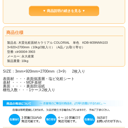
サイズ
NNN101
NNN102
NNN103
NNN104
NNN105
3×920×2700mm（2
▼ 商品説明の続きを見る ▼
枚入）
3×1225×2135mm（2
枚入）
サイズ
NNN106
NNN107
NNN108
NNN109
NNN110
商品仕様
3×920×2700mm（2
枚入）
製品名: 木質化粧面材カラリアル COLORIAL 単色 KDB-M39NNN103
3×920×2700mm（10kg/2枚入り）（A品／お取り寄せ）
3×1225×2135mm（2
型番: clr00004-3903
枚入）
メーカー: 永大産業
サイズ
NNN111
NNN112
NNN113
NNN114
NNN115
製品重量: 10kg
3×920×2700mm（2
枚入）
SIZE：3mm×920mm×2700mm（3×9） 2枚入り
3×1225×2135mm（2
表面材 ・・・表面保護層・塩ビ化粧シート
枚入）
基材 ・・・・MDF基材
裏面 ・・・・裏面防湿紙
サイズ
NNN116
NNN117
NNN118
NNN119
NNN120
梱包入数・・・1ケース2枚入り
3×920×2700mm（2
枚入）
3×1225×2135mm（2
枚入）