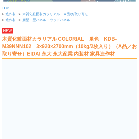
TOP
>
造作材
>
木質化粧面材カラリアル Ａ品/お取り寄せ
>
造作材
>
腰壁・壁パネル・ウッドパネル
NEW
木質化粧面材カラリアル COLORIAL 単色 KDB-
M39NNN102 3×920×2700mm（10kg/2枚入り）（A品／お
取り寄せ）EIDAI 永大 永大産業 内装材 家具造作材