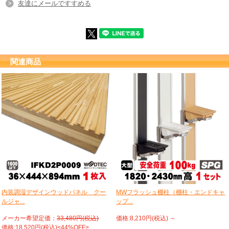
友達にメールですすめる
関連商品
内装調湿デザインウッドパネル クー
MWフラッシュ棚柱（棚柱・エンドキャ
ルジャ...
ップ...
メーカー希望定価：
33,480円(税込)
価格:8,210円(税込)
～
価格:18,520円(税込)<44%OFF>