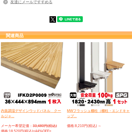
友達にメールですすめる
関連商品
内装調湿デザインウッドパネル クー
MWフラッシュ棚柱（棚柱・エンドキャ
ルジャ...
ップ...
メーカー希望定価：
33,480円(税込)
価格:8,210円(税込)
～
価格:18,520円(税込)<44%OFF>