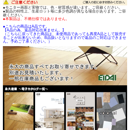
お取り寄せ品の為、メーカー確認後、発送日をご
●モニター画面と実物では、色・材質感が違います。ご容赦ください。
連絡致します。
●製品の特性上、生産ロット毎に多少色調が異なる場合があります。ご容
赦ください。
●本製品は、不燃仕様ではありません。
カラリアル（石目柄）
●こちらの商品はA品です。
サイズ
NX4101
NX1102
NX4103
NX2104
NX2105
【A品の為、返品対応出来ません。】
（こちらに戻ってきた商品は、未使用品であっても再度A品として販売す
3×920×2700mm（2
ることが出来ないため、B品扱いとなりますので返品のご対応はできませ
枚入）
ん。予めご了承ください。）
3×1225×2135mm（2
枚入）
サイズ
NX2106
NX3107
NX3108
NX2109
NX3110
3×920×2700mm（2
枚入）
3×1225×2135mm（2
枚入）
サイズ
NX3111
NX3112
NX3113
NX2114
NX3115
3×920×2700mm（2
枚入）
3×1225×2135mm（2
枚入）
サイズ
NX1116
NX2117
NX1118
NX3119
NX1120
3×920×2700mm（2
枚入）