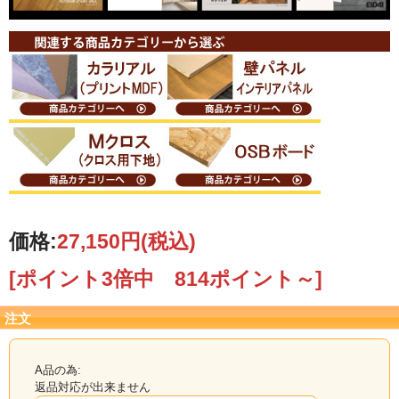
3×1225×2135mm（2
枚入）
お取り寄せ品の為、メーカー確認後、発送日をご
連絡致します。
【カット注文について】
ご希望のサイズにカットも承ります
（※カット賃別途）
カット注文の際は
カット後の出来上がり寸法
をお知らせください。
実際に必要な寸法をお知らせ頂ければ、こちらでノコ目を計算してカットいたし
価格:
27,150円
(税込)
ます。
(鋸の厚みが約4mmあります。1回鋸を通すたびに4mm減ります）
[ポイント3倍中 814ポイント～]
ご希望寸法が原板より取れずカットできない際は、ご連絡いたします。
カットのご希望は、ご注文の備考欄へカット寸法をご記入いただくか、メール
注文
またはFAXにて図面を当店までお送り下さい。
その際、端材の有無も必ずご連絡下さい。 端材有無のご指示がない場合は、端材
同梱で発送いたします。
詳しくは↓↓『カット注文について』↓↓をご覧ください。
A品の為:
返品対応が出来ません