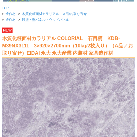
TOP
>
造作材
>
木質化粧面材カラリアル Ａ品/お取り寄せ
>
造作材
>
腰壁・壁パネル・ウッドパネル
NEW
木質化粧面材カラリアル COLORIAL 石目柄 KDB-
M39NX3111 3×920×2700mm（10kg/2枚入り）（A品／お
取り寄せ）EIDAI 永大 永大産業 内装材 家具造作材