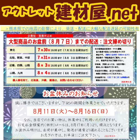
＞熊本県での地震の影響により、発送・配送に大幅な配送遅延の可能性有