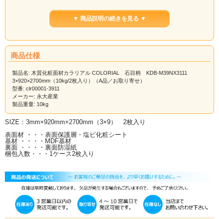
サイズ
NX4101
NX1102
NX4103
NX2104
NX2105
3×920×2700mm（2
▼ 商品説明の続きを見る ▼
枚入）
3×1225×2135mm（2
枚入）
サイズ
NX2106
NX3107
NX3108
NX2109
NX3110
商品仕様
3×920×2700mm（2
枚入）
製品名: 木質化粧面材カラリアル COLORIAL 石目柄 KDB-M39NX3111
3×920×2700mm（10kg/2枚入り）（A品／お取り寄せ）
3×1225×2135mm（2
型番: clr00001-3911
枚入）
メーカー: 永大産業
サイズ
NX3111
NX3112
NX3113
NX2114
NX3115
製品重量: 10kg
3×920×2700mm（2
枚入）
SIZE：3mm×920mm×2700mm（3×9） 2枚入り
3×1225×2135mm（2
表面材 ・・・表面保護層・塩ビ化粧シート
枚入）
基材 ・・・・MDF基材
裏面 ・・・・裏面防湿紙
サイズ
NX1116
NX2117
NX1118
NX3119
NX1120
梱包入数・・・1ケース2枚入り
3×920×2700mm（2
枚入）
3×1225×2135mm（2
枚入）