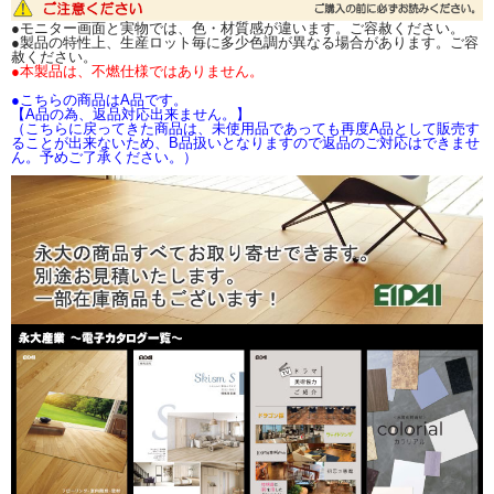
お取り寄せ品の為、メーカー確認後、発送日をご
●モニター画面と実物では、色・材質感が違います。ご容赦ください。
連絡致します。
●製品の特性上、生産ロット毎に多少色調が異なる場合があります。ご容
赦ください。
●本製品は、不燃仕様ではありません。
カラリアル（石目柄）
●こちらの商品はA品です。
サイズ
NX4101
NX1102
NX4103
NX2104
NX2105
【A品の為、返品対応出来ません。】
（こちらに戻ってきた商品は、未使用品であっても再度A品として販売す
3×920×2700mm（2
ることが出来ないため、B品扱いとなりますので返品のご対応はできませ
枚入）
ん。予めご了承ください。）
3×1225×2135mm（2
枚入）
サイズ
NX2106
NX3107
NX3108
NX2109
NX3110
3×920×2700mm（2
枚入）
3×1225×2135mm（2
枚入）
サイズ
NX3111
NX3112
NX3113
NX2114
NX3115
3×920×2700mm（2
枚入）
3×1225×2135mm（2
枚入）
サイズ
NX1116
NX2117
NX1118
NX3119
NX1120
3×920×2700mm（2
枚入）