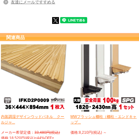
友達にメールですすめる
関連商品
内装調湿デザインウッドパネル クー
MWフラッシュ棚柱（棚柱・エンドキャ
ルジャ...
ップ...
メーカー希望定価：
33,480円(税込)
価格:8,210円(税込)
～
価格:18,520円(税込)<44%OFF>