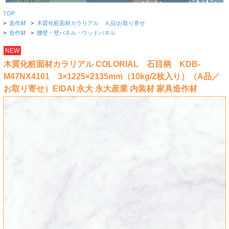
TOP
>
造作材
>
木質化粧面材カラリアル Ａ品/お取り寄せ
>
造作材
>
腰壁・壁パネル・ウッドパネル
NEW
木質化粧面材カラリアル COLORIAL 石目柄 KDB-
M47NX4101 3×1225×2135mm（10kg/2枚入り）（A品／
お取り寄せ）EIDAI 永大 永大産業 内装材 家具造作材