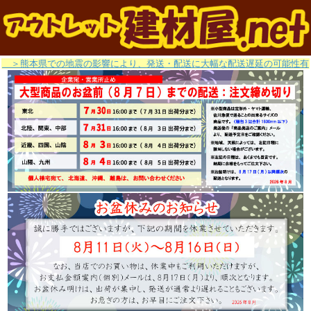
＞熊本県での地震の影響により、発送・配送に大幅な配送遅延の可能性有