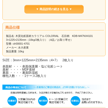
サイズ
NX4101
NX1102
NX4103
NX2104
NX2105
3×920×2700mm（2
▼ 商品説明の続きを見る ▼
枚入）
3×1225×2135mm（2
枚入）
サイズ
NX2106
NX3107
NX3108
NX2109
NX3110
商品仕様
3×920×2700mm（2
枚入）
製品名: 木質化粧面材カラリアル COLORIAL 石目柄 KDB-M47NX4101
3×1225×2135mm（10kg/2枚入り）（A品／お取り寄せ）
3×1225×2135mm（2
型番: clr00001-4701
枚入）
メーカー: 永大産業
サイズ
NX3111
NX3112
NX3113
NX2114
NX3115
製品重量: 10kg
3×920×2700mm（2
枚入）
SIZE：3mm×1225mm×2135mm（4×7） 2枚入り
3×1225×2135mm（2
表面材 ・・・表面保護層・塩ビ化粧シート
枚入）
基材 ・・・・MDF基材
裏面 ・・・・裏面防湿紙
サイズ
NX1116
NX2117
NX1118
NX3119
NX1120
梱包入数・・・1ケース2枚入り
3×920×2700mm（2
枚入）
3×1225×2135mm（2
枚入）