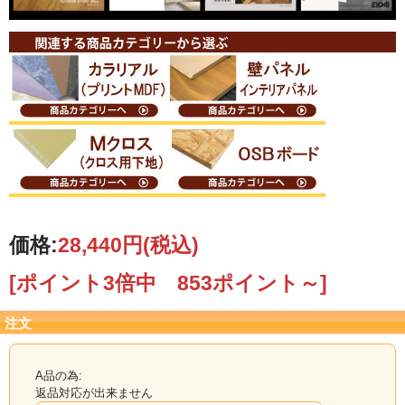
3×1225×2135mm（2
枚入）
お取り寄せ品の為、メーカー確認後、発送日をご
連絡致します。
【カット注文について】
ご希望のサイズにカットも承ります
（※カット賃別途）
カット注文の際は
カット後の出来上がり寸法
をお知らせください。
実際に必要な寸法をお知らせ頂ければ、こちらでノコ目を計算してカットいたし
価格:
28,440円
(税込)
ます。
(鋸の厚みが約4mmあります。1回鋸を通すたびに4mm減ります）
[ポイント3倍中 853ポイント～]
ご希望寸法が原板より取れずカットできない際は、ご連絡いたします。
カットのご希望は、ご注文の備考欄へカット寸法をご記入いただくか、メール
注文
またはFAXにて図面を当店までお送り下さい。
その際、端材の有無も必ずご連絡下さい。 端材有無のご指示がない場合は、端材
同梱で発送いたします。
詳しくは↓↓『カット注文について』↓↓をご覧ください。
A品の為:
返品対応が出来ません