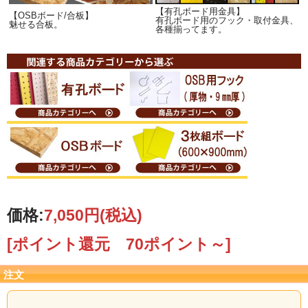
OSB有孔ﾎﾞｰﾄﾞは他店にはない当店ｵﾘ
【有孔ボード用金具】
【OSBボード/合板】
有孔ボード用のフック・取付金具、
ｼﾞﾅﾙ商品！
魅せる合板。
各種揃ってます。
【建築資材としてだけではなく、家
具にも使えるOSB合板！】
原木から切削された長方形の薄い木片 （ストランド）を、 板状に重ねて高温圧縮
成型した木質ボードです。
強度をもたせるように計算されて木片（ストランド）が切削されており、合板と
同じような交差積層による強度があります。また、断熱性や気密性、防虫性にも
優れています。
加工性が高く割れがおきにくい商品です。
内装の下地としての利用はもちろん、 特徴ある見た目をいかした家具作りにも人
気の合板です。
原版（908×1817mm）表面の長手方向側に、JASスタンプが有ります。
価格:
7,050円
(税込)
そんなOSBボードに有孔を施しました。
■■■カットについて■■■
[ポイント還元 70ポイント～]
カット内容の詳細は、商品をカートに入れてご注文に進み、レジ画面の通信欄に
ご記載下さい。
ショッピングカートの入力確認画面でも通信欄（一番下）の編集で、追記できま
注文
す。
ご注文確定時（自動メール時）にはカット代金が加算されておりません。
後ほど、当店より個別のご注文確定メールをお送りするときに金額訂正をして、