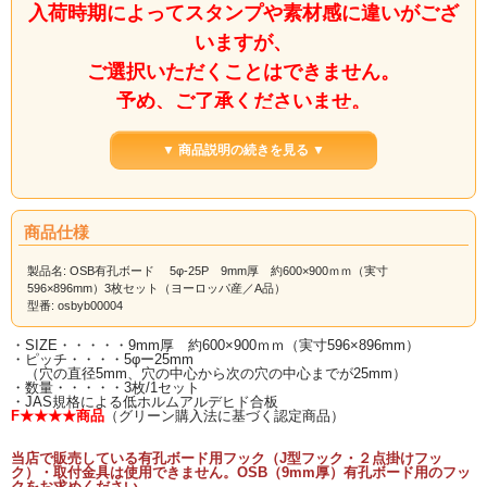
入荷時期によってスタンプや素材感に違いがござ
いますが、
ご選択いただくことはできません。
予め、ご了承くださいませ。
▼ 商品説明の続きを見る ▼
OSB有孔ボードに、約600×900ｍｍ
（実寸596×896mm）の新サイズが3
商品仕様
枚セットのお買い得価格で堂々登
製品名: OSB有孔ボード 5φ-25P 9mm厚 約600×900ｍｍ（実寸
場！！
596×896mm）3枚セット（ヨーロッパ産／A品）
型番: osbyb00004
OSB有孔ボードのカット注
・SIZE・・・・・9mm厚 約600×900ｍｍ（実寸596×896mm）
文、お問い合わせで多い1/3サ
・ピッチ・・・・5φー25mm
イズは、当店のカット担当職人
（穴の直径5mm、穴の中心から次の穴の中心までが25mm）
・数量・・・・・3枚/1セット
が孔の位置を調整しながら、バ
・JAS規格による低ホルムアルデヒド合板
ランスよくカットしておりま
F★★★★商品
（グリーン購入法に基づく認定商品）
す。
お客様からも、お喜びの声を頂
くことも多く、「これは、当店
当店で販売している有孔ボード用フック（J型フック・２点掛けフッ
ク）・取付金具は使用できません。OSB（9mm厚）有孔ボード用のフッ
の規格サイズに！」と決定いた
クをお求めください。