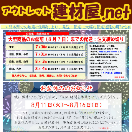
＞熊本県での地震の影響により、発送・配送に大幅な配送遅延の可能性有