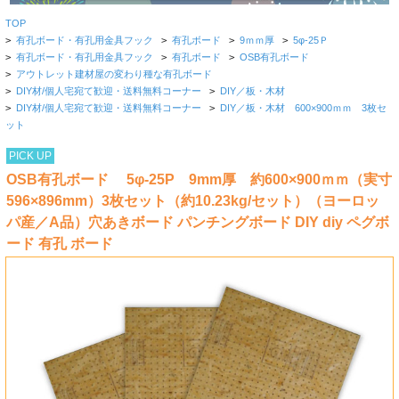
TOP
>
有孔ボード・有孔用金具フック
>
有孔ボード
>
9ｍｍ厚
>
5φ-25Ｐ
>
有孔ボード・有孔用金具フック
>
有孔ボード
>
OSB有孔ボード
>
アウトレット建材屋の変わり種な有孔ボード
>
DIY材/個人宅宛て歓迎・送料無料コーナー
>
DIY／板・木材
>
DIY材/個人宅宛て歓迎・送料無料コーナー
>
DIY／板・木材 600×900ｍｍ 3枚セ
ット
PICK UP
OSB有孔ボード 5φ-25P 9mm厚 約600×900ｍｍ（実寸
596×896mm）3枚セット（約10.23kg/セット）（ヨーロッ
パ産／A品）穴あきボード パンチングボード DIY diy ペグボ
ード 有孔 ボード