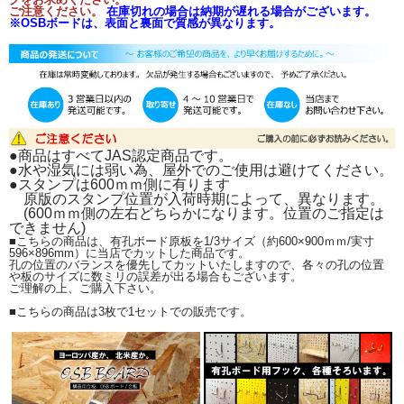
しました。
ご注意ください。
在庫切れの場合は納期が遅れる場合がございます。
※OSBボードは、表面と裏面で質感が異なります。
もちろん、お求めやすい価格に
も挑戦！
1枚のOSB有孔ボード原板か
ら、3枚カットできますので、
全て、お送りいたします。
真面目なカット担当職人からは、
「実寸は、596×896mmです。」
と。
●商品はすべてJAS認定商品です。
●水や湿気には弱い為、屋外でのご使用は避けてください。
●スタンプは600ｍｍ側に有ります
※こちらの商品は、カラー有孔ボード原板を1/3サイズ（約600×900ｍｍ/実寸
原版のスタンプ位置が入荷時期によって、異なります。
596×896mm）に
(600ｍｍ側の左右どちらかになります。位置のご指定は
当店でカットした商品です。
できません)
孔の位置のバランスを優先してカットいたしますので、各々の孔の位置や板のサ
■こちらの商品は、有孔ボード原板を1/3サイズ（約600×900ｍｍ/実寸
イズに数ミリの誤差が出る場合もございます。
596×896mm）に当店でカットした商品です。
ご理解の上、ご購入下さい。
孔の位置のバランスを優先してカットいたしますので、各々の孔の位置
や板のサイズに数ミリの誤差が出る場合もございます。
ご理解の上、ご購入下さい。
こちらの商品は3枚で1セットでの販
■こちらの商品は3枚で1セットでの販売です。
売です。