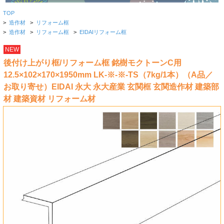
TOP
>
造作材
>
リフォーム框
>
造作材
>
リフォーム框
>
EIDAIリフォーム框
NEW
後付け上がり框/リフォーム框 銘樹モクトーンC用
12.5×102×170×1950mm LK-※-※-TS（7kg/1本）（A品／
お取り寄せ）EIDAI 永大 永大産業 玄関框 玄関造作材 建築部
材 建築資材 リフォーム材