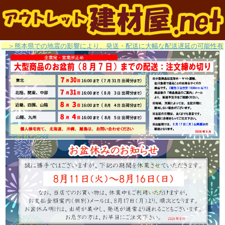
＞熊本県での地震の影響により、発送・配送に大幅な配送遅延の可能性有