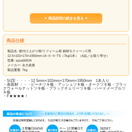
メーカー確認後、発送日をご連絡致します。
▼ 商品説明の続きを見る ▼
商品仕様
製品名: 後付け上がり框/リフォーム框 銘樹モクトーンC用
12.5×102×170×1950mm LK-※-※-TS（7kg/1本）（A品／お取り寄せ）
型番: spsa00034
メーカー: 永大産業
製品重量: 7kg
・SIZE・・・・12.5mm×102mm×170mm×1950mm 1本入り
・表面材 ・・・ビーチツキ板・アッシュツキ板・オークツキ板・ブラッ
クウォールナットツキ板・ブラックチェリーツキ板・ハードメープルツ
キ板
・F★★★★！