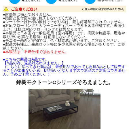
●耐傷性は備えておりません。
●踏面と見付面を逆に施工しないでください。
●シート仕上げ仕様の後付け上がり框は、隠し釘溝加工されていません。
●対応フローリングとカラーコーディネートできる床造作材です。表面仕
上げ、仕様は対応フローリングとは異なります。
●本製品は日本国内一般住宅用（室内専用）です。病院や施設等、用途や
取り扱いが異なる場所には使用しないでください。
●モニター画面と実物では、色・材質感が違います。ご容赦ください。
●製品の特性上、生産ロット毎に多少色調が異なる場合があります。ご容
赦ください。
●本製品は、不燃仕様ではありません。
●こちらの商品はA品です。
【A品の為、返品対応出来ません。】
（こちらに戻ってきた商品は、未使用品であっても再度A品として販売す
ることが出来ないため、B品扱いとなりますので返品のご対応はできませ
ん。予めご了承ください。）
銘樹モクトーンCシリーズそろえました。