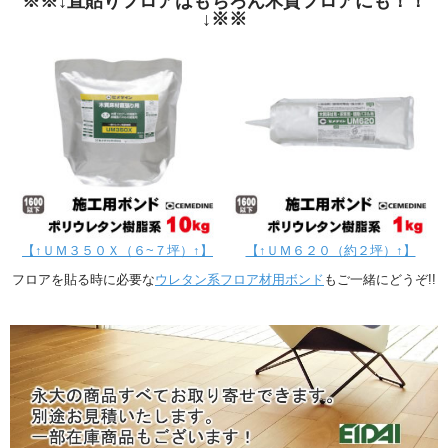
※※↓直貼りフロアはもちろん木質フロアにも！！
↓※※
【↑ＵＭ３５０Ｘ（６~７坪）↑】
【↑ＵＭ６２０（約２坪）↑】
フロアを貼る時に必要な
ウレタン系フロア材用ボンド
もご一緒にどうぞ!!