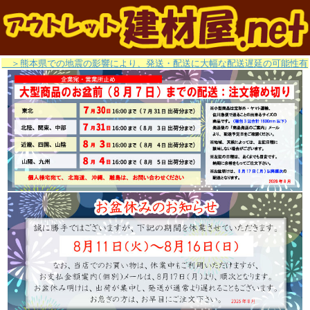
＞熊本県での地震の影響により、発送・配送に大幅な配送遅延の可能性有