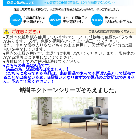
■■■お届けについて■■■
お届けは、一階の軒先渡しとなります。
屋内への荷運びはお受け致しかねますので、荷受けのご用意をお願いいたしま
す。
ドライバーは、原則、一人での配送となりますので、ご理解くださいませ。
●天然木化粧単板を使用していますので、フロア1枚毎に色柄のバラツキ
があります。 必ず、色柄の調和をとった上で施工してください。
また、小さな節や入り皮などもそのまま使用し、天然素材ならではの風
合いを生かしています。
●屋内の上履き用です。土足では使用しないでください。また、常時水の
かかる場所には使用しないでください。
●直射日光下でのご使用は避けてください。
●こちらの商品はA品です。
【A品の為、返品対応出来ません。】
（こちらに戻ってきた商品は、未使用品であっても再度A品として販売す
ることが出来ないため、B品扱いとなりますので返品のご対応はできませ
ん。予めご了承ください。）
銘樹モクトーンシリーズそろえました。