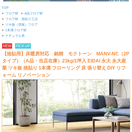
TOP
>
フロア材
>
A品フロア材
>
フロア材 捨貼り工法
>
ツキ板（突板）フロア
>
1本溝フロア材
>
ナチュラル系
NEW
PICK UP
【捨貼用】床暖房対応 銘樹 モクトーン MANV-NC（2P
タイプ）（A品・当店在庫）23kg/1坪入 EIDAI 永大 永大産
業 ツキ板 捨貼り 1本溝 フローリング 床 張り替え DIY リフ
ォーム リノベーション