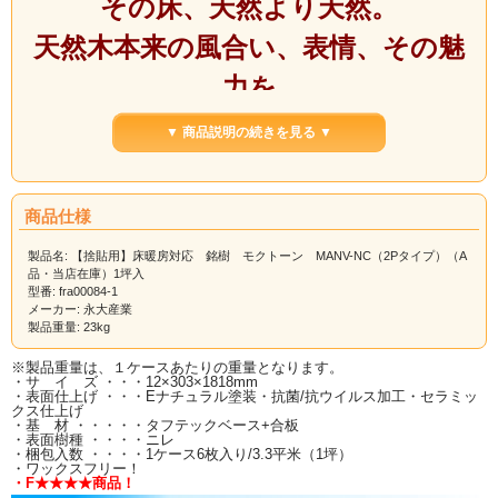
その床、天然より天然。
天然木本来の風合い、表情、その魅
力を
最大限に引き出すことにこだわりま
▼ 商品説明の続きを見る ▼
した。
商品仕様
へこみキズに強い！キャスター・車
製品名: 【捨貼用】床暖房対応 銘樹 モクトーン MANV-NC（2Pタイプ）（A
品・当店在庫）1坪入
イスOK！
型番: fra00084-1
メーカー: 永大産業
すり傷・摩耗に強い！抗菌加工・抗
製品重量: 23kg
ウィルス加工！
※製品重量は、１ケースあたりの重量となります。
・サ イ ズ ・・・12×303×1818mm
・表面仕上げ ・・・Eナチュラル塗装・抗菌/抗ウイルス加工・セラミッ
ワックスフリー！ホットカーペット
クス仕上げ
・基 材 ・・・・・タフテックベース+合板
・表面樹種 ・・・・ニレ
OK！床暖房仕上げ材に最適！
・梱包入数 ・・・・1ケース6枚入り/3.3平米（1坪）
・ワックスフリー！
・F★★★★商品！