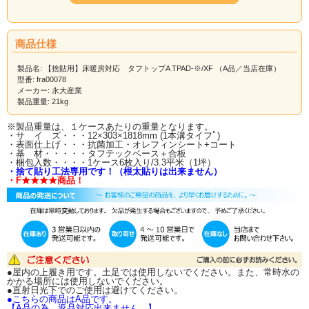
1ケース1坪入り(12mm厚)、303幅で
人気のカラーバリエーション！！
商品仕様
製品名: 【捨貼用】床暖房対応 タフトップA TPAD-※/XF （A品／当店在庫）
型番: fra00078
■■■お届けについて■■■
メーカー: 永大産業
お届けは、一階の軒先渡しとなります。
製品重量: 21kg
屋内への荷運びはお受け致しかねますので、荷受けのご用意をお願いいたしま
す。
※製品重量は、１ケースあたりの重量となります。
ドライバーは、原則、一人での配送となりますので、ご理解くださいませ。
・サ イ ズ・・・12×303×1818mm (1本溝タイフﾟ)
・表面仕上げ・・・抗菌加工・オレフィンシート+コート
・基 材・・・・・タフテックベース＋合板
・梱包入数・・・・1ケース6枚入り/3.3平米（1坪）
・捨て貼り工法専用です！（根太貼りは出来ません）
・F★★★★商品！
●屋内の上履き用です。土足では使用しないでください。また、常時水の
かかる場所には使用しないでください。
●直射日光下でのご使用は避けてください。
●こちらの商品はA品です。
【A品の為、返品対応出来ません。】