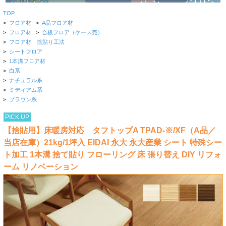
TOP
>
フロア材
>
A品フロア材
>
フロア材
>
合板フロア（ケース売）
>
フロア材 捨貼り工法
>
シートフロア
>
1本溝フロア材
>
白系
>
ナチュラル系
>
ミディアム系
>
ブラウン系
PICK UP
【捨貼用】床暖房対応 タフトップA TPAD-※/XF（A品／
当店在庫）21kg/1坪入 EIDAI 永大 永大産業 シート 特殊シー
ト加工 1本溝 捨て貼り フローリング 床 張り替え DIY リフォ
ーム リノベーション