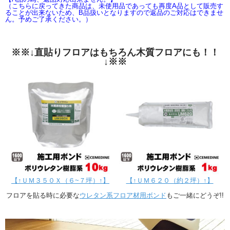
（こちらに戻ってきた商品は、未使用品であっても再度A品として販売す
ることが出来ないため、B品扱いとなりますので返品のご対応はできませ
ん。予めご了承ください。）
※※↓直貼りフロアはもちろん木質フロアにも！！
↓※※
【↑ＵＭ３５０Ｘ（６~７坪）↑】
【↑ＵＭ６２０（約２坪）↑】
フロアを貼る時に必要な
ウレタン系フロア材用ボンド
もご一緒にどうぞ!!