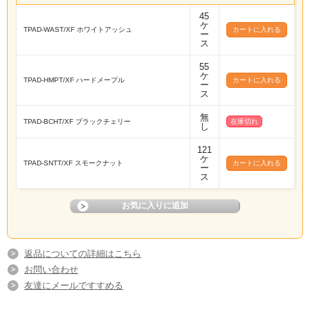
45
ケ
TPAD-WAST/XF ホワイトアッシュ
ー
ス
55
ケ
TPAD-HMPT/XF ハードメープル
ー
ス
無
TPAD-BCHT/XF ブラックチェリー
在庫切れ
し
121
ケ
TPAD-SNTT/XF スモークナット
ー
ス
返品についての詳細はこちら
お問い合わせ
友達にメールですすめる