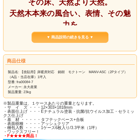
その床、天然より天然。
天然木本来の風合い、表情、その魅
力を
最大限に引き出すことにこだわりま
▼ 商品説明の続きを見る ▼
した。
商品仕様
へこみキズに強い！キャスター・車
製品名: 【捨貼用】床暖房対応 銘樹 モクトーン MANV-ASC（2Pタイプ）
（A品・当店在庫）1坪入
イスOK！
型番: fra00084-7
メーカー: 永大産業
すり傷・摩耗に強い！抗菌加工・抗
製品重量: 23kg
ウィルス加工！
※製品重量は、１ケースあたりの重量となります。
・サ イ ズ ・・・12×303×1818mm
・表面仕上げ ・・・Eナチュラル塗装・抗菌/抗ウイルス加工・セラミッ
ワックスフリー！ホットカーペット
クス仕上げ
・基 材 ・・・・・タフテックベース+合板
・表面樹種 ・・・・アッシュクリア
OK！床暖房仕上げ材に最適！
・梱包入数 ・・・・1ケース6枚入り/3.3平米（1坪）
・ワックスフリー！
・F★★★★商品！