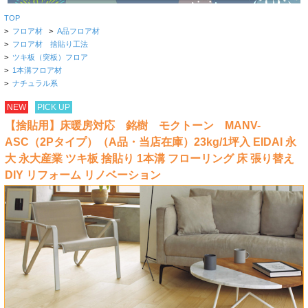
TOP
>
フロア材
>
A品フロア材
>
フロア材 捨貼り工法
>
ツキ板（突板）フロア
>
1本溝フロア材
>
ナチュラル系
NEW
PICK UP
【捨貼用】床暖房対応 銘樹 モクトーン MANV-
ASC（2Pタイプ）（A品・当店在庫）23kg/1坪入 EIDAI 永
大 永大産業 ツキ板 捨貼り 1本溝 フローリング 床 張り替え
DIY リフォーム リノベーション