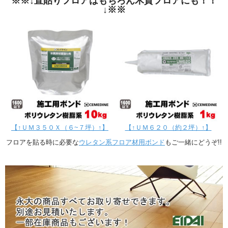
※※↓直貼りフロアはもちろん木質フロアにも！！
↓※※
【↑ＵＭ３５０Ｘ（６~７坪）↑】
【↑ＵＭ６２０（約２坪）↑】
フロアを貼る時に必要な
ウレタン系フロア材用ボンド
もご一緒にどうぞ!!