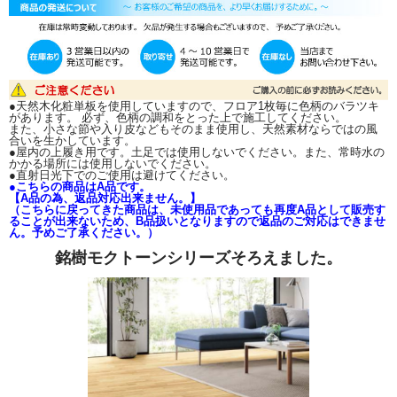
■■■お届けについて■■■
お届けは、一階の軒先渡しとなります。
屋内への荷運びはお受け致しかねますので、荷受けのご用意をお願いいたしま
す。
ドライバーは、原則、一人での配送となりますので、ご理解くださいませ。
●天然木化粧単板を使用していますので、フロア1枚毎に色柄のバラツキ
があります。 必ず、色柄の調和をとった上で施工してください。
また、小さな節や入り皮などもそのまま使用し、天然素材ならではの風
合いを生かしています。
●屋内の上履き用です。土足では使用しないでください。また、常時水の
かかる場所には使用しないでください。
●直射日光下でのご使用は避けてください。
●こちらの商品はA品です。
【A品の為、返品対応出来ません。】
（こちらに戻ってきた商品は、未使用品であっても再度A品として販売す
ることが出来ないため、B品扱いとなりますので返品のご対応はできませ
ん。予めご了承ください。）
銘樹モクトーンシリーズそろえました。