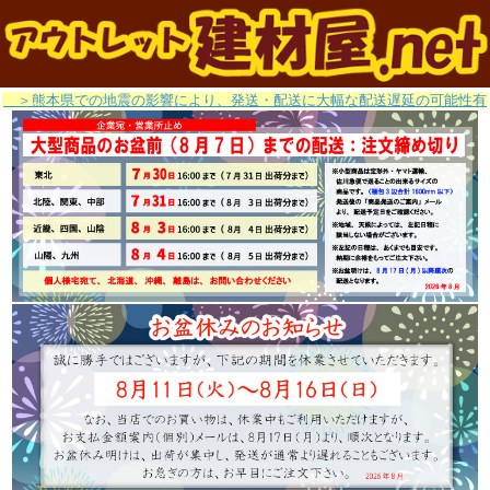
＞熊本県での地震の影響により、発送・配送に大幅な配送遅延の可能性有