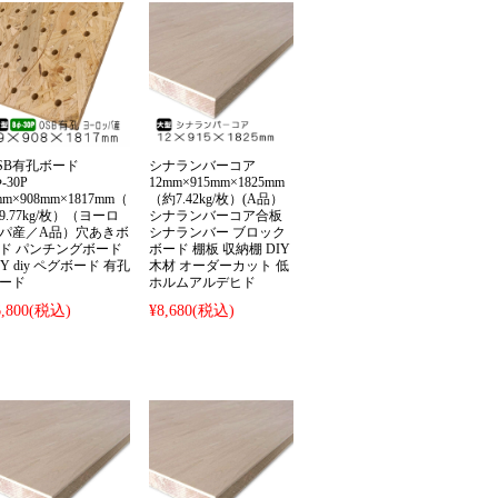
SB有孔ボード
シナランバーコア
Φ-30P
12mm×915mm×1825mm
mm×908mm×1817mm（
（約7.42kg/枚）(A品）
9.77kg/枚）（ヨーロ
シナランバーコア合板
パ産／A品）穴あきボ
シナランバー ブロック
ド パンチングボード
ボード 棚板 収納棚 DIY
IY diy ペグボード 有孔
木材 オーダーカット 低
ード
ホルムアルデヒド
,800
(税込)
¥8,680
(税込)