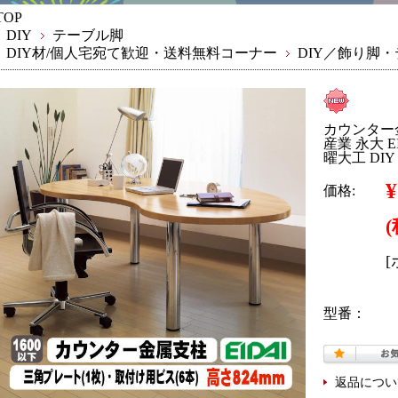
TOP
DIY
テーブル脚
DIY材/個人宅宛て歓迎・送料無料コーナー
DIY／飾り脚
カウンター金
産業 永大 
曜大工 DIY
¥
価格:
型番：
返品につい