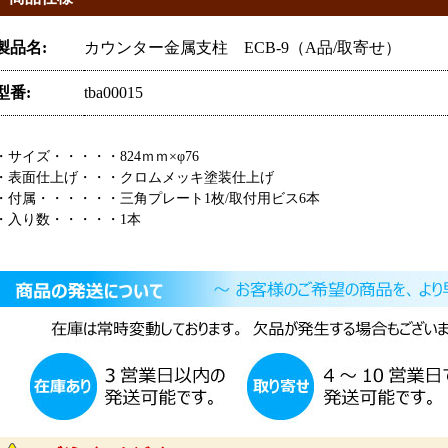
製品名:
カウンター金属支柱 ECB-9（A品/取寄せ）
型番:
tba00015
・サイズ・・・・・824ｍｍ×φ76
・表面仕上げ・・・クロムメッキ塗装仕上げ
・付属・・・・・・三角プレート1枚/取付用ビス6本
・入り数・・・・・1本