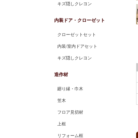
キズ隠しクレヨン
内装ドア・クローゼット
クローゼットセット
内装/室内ドアセット
キズ隠しクレヨン
造作材
廻り縁・巾木
笠木
フロア見切材
上框
リフォーム框