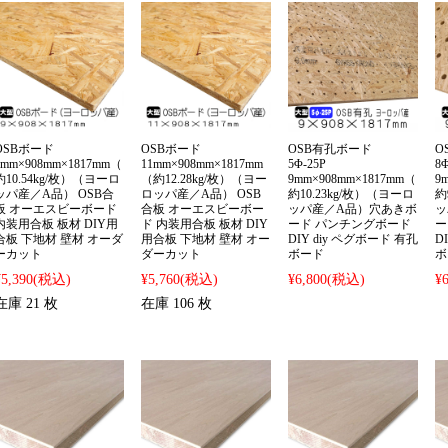
OSBボード
OSBボード
OSB有孔ボード
O
9mm×908mm×1817mm（
11mm×908mm×1817mm
5Φ-25P
8
約10.54kg/枚）（ヨーロ
（約12.28kg/枚）（ヨー
9mm×908mm×1817mm（
9
ッパ産／A品） OSB合
ロッパ産／A品） OSB
約10.23kg/枚）（ヨーロ
約
板 オーエスビーボード
合板 オーエスビーボー
ッパ産／A品）穴あきボ
ッ
内装用合板 板材 DIY用
ド 内装用合板 板材 DIY
ード パンチングボード
ー
合板 下地材 壁材 オーダ
用合板 下地材 壁材 オー
DIY diy ペグボード 有孔
D
ーカット
ダーカット
ボード
ボ
¥5,390
(税込)
¥5,760
(税込)
¥6,800
(税込)
¥6
在庫 21 枚
在庫 106 枚