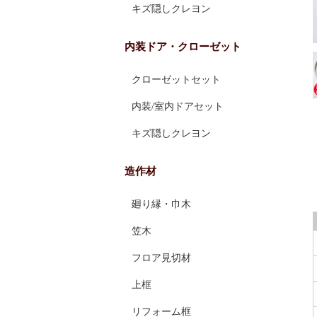
キズ隠しクレヨン
内装ドア・クローゼット
クローゼットセット
内装/室内ドアセット
キズ隠しクレヨン
造作材
廻り縁・巾木
笠木
フロア見切材
上框
リフォーム框