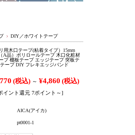
プ
DIY／ホワイトテープ
リ用木口テープ(粘着タイプ）15mm
（A品）ポリロールテープ 木口化粧材
ープ 棚板テープ エッジテープ 突板テ
テープ DIY フレキエッジバンド
770
¥4,860
(税込)
(税込)
～
[ポイント還元 7ポイント～]
AICA(アイカ)
pt0001-1