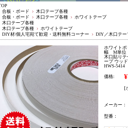
TOP
合板・ボード
木口テープ各種
合板・ボード
木口テープ各種
ホワイトテープ
木口テープ各種
木口テープ各種
ホワイトテープ
DIY材/個人宅宛て歓迎・送料無料コーナー
DIY／木口テー
ホワイトポ
幅 M単位
木口貼りテ
ープ ウッド
HWS-5414
¥
価格:
メーカー：
型番：