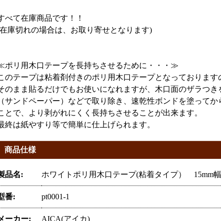
すべて在庫商品です！！
(在庫切れの場合は、お取り寄せとなります)
≪ポリ用木口テープを長持ちさせるために・・・≫
このテープは粘着剤付きのポリ用木口テープとなっております
そのまま貼るだけでもお使いになれますが、木口面のザラつき
（サンドペーパー）などで取り除き、速乾性ボンドを塗ってか
ことで、より剥がれにくく長持ちさせることが出来ます。
最終は紙やすり等で簡単に仕上げられます。
商品仕様
製品名:
ホワイトポリ用木口テープ(粘着タイプ） 15mm
型番:
pt0001-1
メーカー:
AICA(アイカ)