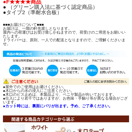
●F★★★★商品
● （グリーン購入法に基づく認定商品）
●タイプ2（準耐水合板）
■■■お届けについて■■■
お届けは、一階の軒先渡しとなります。
ご希望のサイズにカットも可能です。(カット賃別途)
屋内への荷運びはお受け致しかねますので、荷受けのご用意をお願いい
木材カットをご希望の場合は、ご注文の際に通信欄へカット寸法をご記入いただ
たします。
ドライバーは、原則、一人での配送となりますので、ご理解くださいま
くか、メールまたはFAXにて図面を当店までお送り下さい。後ほど、メールに
せ。
て、カット賃をお知らせいたします。
注文の際はカット後の出来上がり寸法をお知らせください。
カット残りの必要可否も必ずご連絡下さい。
カット端材の同梱有無の指示がない場合は、端材同梱で発送いたします。
※当サイト商品は、当社他店舗でも販売しております。在庫につきましては、 常
に在庫数のチェックをしておりますが、ご注文後の在庫切れが生じる場合もござ
います。ご了承ください。
●屋外でのご使用はお避けください。
●木口からの水の浸入にご注意ください。
●木口のビス止めは、本製品より、ベニヤ製品が向いております。
●仕入により若干ではありますが、お色味・手触り等が異なる場合がござ
います。
●カット時には、裏面にバリが出ます。予め、ご了承ください。