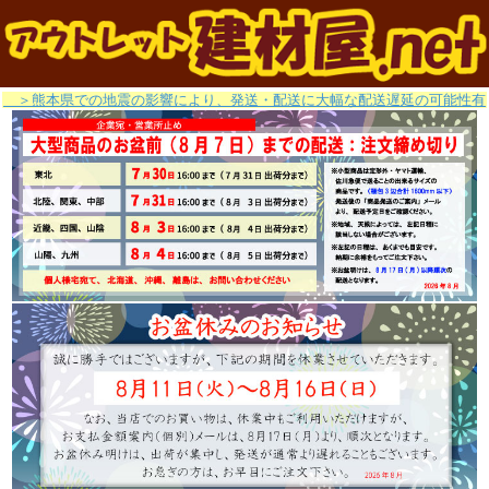
＞熊本県での地震の影響により、発送・配送に大幅な配送遅延の可能性有