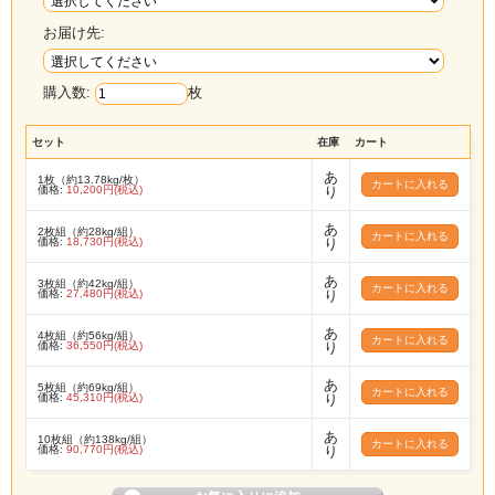
お届け先:
購入数:
枚
セット
在庫
カート
あ
1枚（約13.78kg/枚）
価格:
10,200円(税込)
り
あ
2枚組（約28kg/組）
価格:
18,730円(税込)
り
あ
3枚組（約42kg/組）
価格:
27,480円(税込)
り
あ
4枚組（約56kg/組）
価格:
36,550円(税込)
り
あ
5枚組（約69kg/組）
価格:
45,310円(税込)
り
あ
10枚組（約138kg/組）
価格:
90,770円(税込)
り