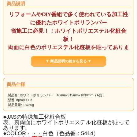
商品説明
リフォームやDIY番組で多く使われている加工性
に優れたホワイトポリランバー
省施工に必見！！ホワイトポリエステル化粧合
板！
両面に白色のポリエステル化粧板を貼ってありま
す。
▼ 商品説明の続きを見る ▼
上品な白色はさまざまな状況にマッチ。しかも水
に強い！！
商品仕様
製品名: ホワイトポリランバー 18mm×915mm×1830mm（A品）
【ホワイトポリランバーの特長】
型番: hpra00003
製品重量: 13780g
●表裏に白色のポリエステル化粧板を貼り芯材に植林木であるファルカタ集成材を
使用した軽くて、加工性の良い商品です。
●一般製材の使いごこち、また製材品に比べ狂い、ソリが少ないメリットがありま
●JASの特殊加工化粧合板
す。
表、裏両面にホワイトポリエステル化粧板が貼って
●テーブル天板、カウンター・食器棚などの水周り家具に最適で、工期の短縮が魅
あります。
力です。
●COLOR・・・白色（色品番：5414）
(ただし、屋外での使用はお避け下さい）