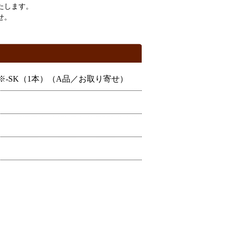
たします。
せ。
-U-※-SK（1本）（A品／お取り寄せ）