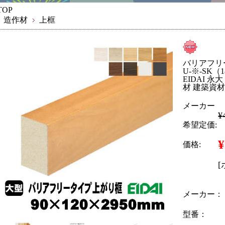
TOP
造作材
上框
バリアフリータ
U-※-SK
EIDAI 
材 建築資
メーカー
¥
希望定価:
¥
価格:
メーカー：
型番：