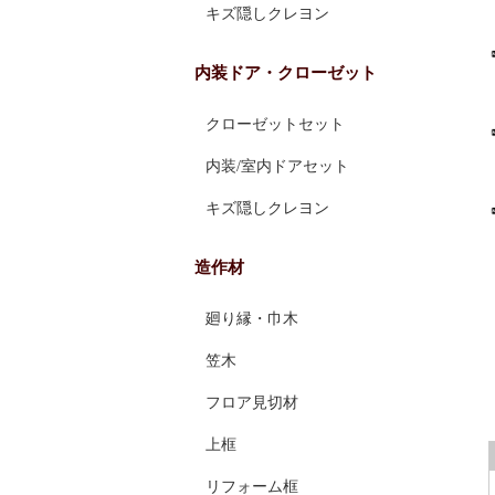
キズ隠しクレヨン
内装ドア・クローゼット
クローゼットセット
内装/室内ドアセット
キズ隠しクレヨン
造作材
廻り縁・巾木
笠木
フロア見切材
上框
リフォーム框