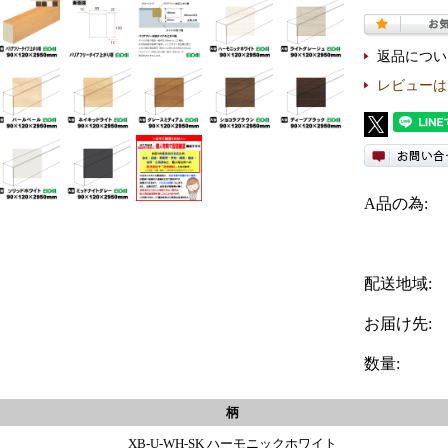
返品につい
レビューは
A品の為:
配送地域:
お届け先:
数量:
柄
XB-U-WH-SK ハーモニックホワイト