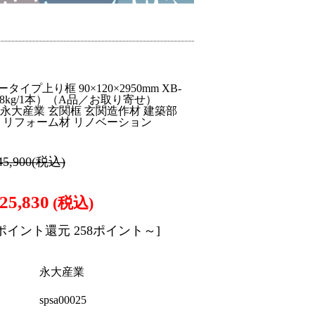
イプ上り框 90×120×2950mm XB-
（18kg/1本）（A品／お取り寄せ）
永大 永大産業 玄関框 玄関造作材 建築部
材 リフォーム材 リノベーション
45,900
(税込)
25,830
(税込)
[ポイント還元 258ポイント～]
永大産業
spsa00025