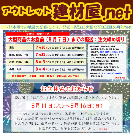
＞熊本県での地震の影響により、発送・配送に大幅な配送遅延の可能性有