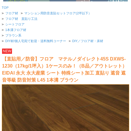
TOP
>
フロア材
>
マンション用防音直貼セットフロア(2坪以下）
>
フロア材 直貼り工法
>
シートフロア
>
1本溝フロア材
>
ブラウン系
>
DIY材/個人宅宛て歓迎・送料無料コーナー
>
DIY／フロア材・床材
NEW
【直貼用／防音】フロア マテルノダイレクト45S DXWS-
1230（17kg/1坪入）1ケースのみ！（B品／アウトレット）
EIDAI 永大 永大産業 シート 特殊シート加工 直貼り 遮音 遮
音等級 防音対策 L45 1本溝 ブラウン