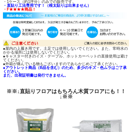
・1ケース（約1坪分）のみでの販売です。
・直貼り工法専用です！（根太貼りは出来ません）
・F★★★★商品！
●屋内の上履き用です。土足では使用しないでください。また、常時水の
かかる場所には使用しないでください。
●キャスター付きのイス・テーブル、ホットカーペットの直接使用は避け
てください。
●外箱が痛んでいる物もございますのであらかじめご了承ください。
●アウトレット商品（B品を含む）のため、多少のキズ・色ムラはご了承
ください。
また、出荷証明書は発行できません。
※※↓直貼りフロアはもちろん木質フロアにも！！
↓※※