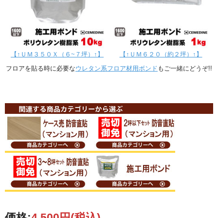
【↑ＵＭ３５０Ｘ（６~７坪）↑】
【↑ＵＭ６２０（約２坪）↑】
フロアを貼る時に必要な
ウレタン系フロア材用ボンド
もご一緒にどうぞ!!
価格:
4,500円
(税込)