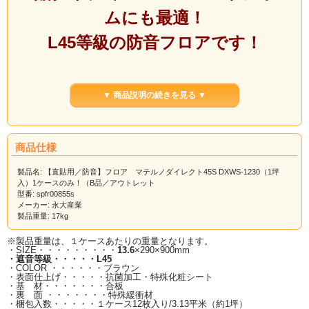
ムにも最適！
L45等級の防音フロアです！
こちらの商品は1ケース（約1坪）の
▼ 商品説明の続きを見る ▼
みでの販売です。
商品仕様
■■■お届けについて■■■
お届けは、一階の軒先渡しとなります。
製品名: 【直貼用／防音】フロア マテルノダイレクト45S DXWS-1230（1坪
屋内への荷運びはお受け致しかねますので、荷受けのご用意をお願いいたしま
入）1ケースのみ！（B品／アウトレット
す。
型番: spfr00855s
ドライバーは、原則、一人での配送となりますので、ご理解くださいませ。
メーカー: 永大産業
製品重量: 17kg
※製品重量は、１ケースあたりの重量となります。
・SIZE・・・・・・・・・
13.6
×290×900mm
・遮音等級・・・・・L45
・COLOR ・・・・・・ブラウン
・表面仕上げ・・・・・抗菌加工・特殊化粧シート
・基 材・・・・・・・合板
・裏 面 ・・・・・・・特殊緩衝材
・梱包入数・・・・・１ケース12枚入り/3.13平米（約1坪）