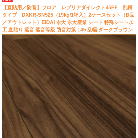
【直貼用／防音】フロア レプリアダイレクト45EF 乱幅
タイプ DXKR-SN525（19kg/1坪入）2ケースセット（B品
／アウトレット）EIDAI 永大 永大産業 シート 特殊シート加
工 直貼り 遮音 遮音等級 防音対策 L45 乱幅 ダークブラウン