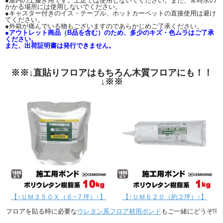
●屋内の上履き用です。土足では使用しないでください。また、常時水の
かかる場所には使用しないでください。
●キャスター付きのイス・テーブル、ホットカーペットの直接使用は避け
てください。
●外箱が痛んでいる物もございますのであらかじめご了承ください。
●アウトレット商品（B品を含む）のため、多少のキズ・色ムラはご了承
ください。
また、出荷証明書は発行できません。
※※↓直貼りフロアはもちろん木質フロアにも！！
↓※※
【↑ＵＭ３５０Ｘ（６~７坪）↑】
【↑ＵＭ６２０（約２坪）↑】
フロアを貼る時に必要な
ウレタン系フロア材用ボンド
もご一緒にどうぞ!!