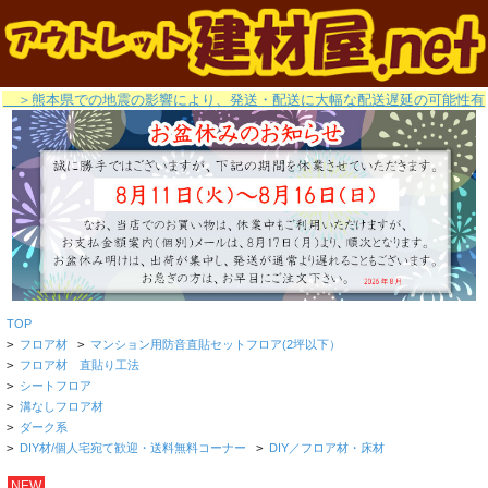
＞熊本県での地震の影響により、発送・配送に大幅な配送遅延の可能性有
TOP
>
フロア材
>
マンション用防音直貼セットフロア(2坪以下）
>
フロア材 直貼り工法
>
シートフロア
>
溝なしフロア材
>
ダーク系
>
DIY材/個人宅宛て歓迎・送料無料コーナー
>
DIY／フロア材・床材
NEW