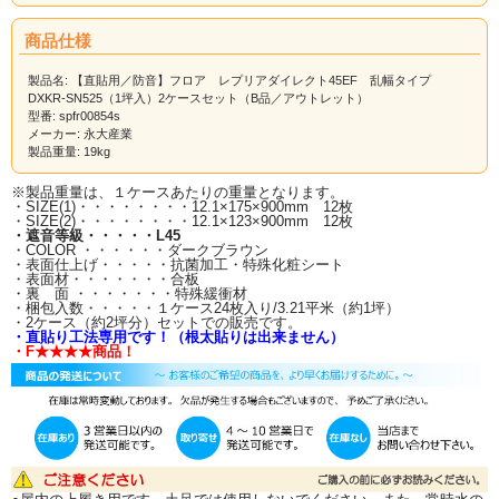
こちらの商品は2ケース（約2坪）セ
商品仕様
ットでの販売です。
製品名: 【直貼用／防音】フロア レプリアダイレクト45EF 乱幅タイプ
DXKR-SN525（1坪入）2ケースセット（B品／アウトレット）
型番: spfr00854s
メーカー: 永大産業
■■■お届けについて■■■
製品重量: 19kg
お届けは、一階の軒先渡しとなります。
屋内への荷運びはお受け致しかねますので、荷受けのご用意をお願いいたしま
※製品重量は、１ケースあたりの重量となります。
す。
・SIZE(1)・・・・・・・・12.1×175×900mm 12枚
ドライバーは、原則、一人での配送となりますので、ご理解くださいませ。
・SIZE(2)・・・・・・・・12.1×123×900mm 12枚
・遮音等級・・・・・L45
・COLOR ・・・・・・ダークブラウン
・表面仕上げ・・・・・抗菌加工・特殊化粧シート
・表面材・・・・・・・合板
・裏 面 ・・・・・・・特殊緩衝材
・梱包入数・・・・・１ケース24枚入り/3.21平米（約1坪）
・2ケース（約2坪分）セットでの販売です。
・直貼り工法専用です！（根太貼りは出来ません）
・F★★★★商品！