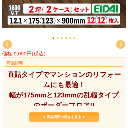
価格:9,000円(税込)
商品説明
直貼タイプでマンションのリフォー
ムにも最適！
幅が175mmと123mmの乱幅タイプ
のボーダーフロア!!
L45等級の防音フロアです！
▼ 商品説明の続きを見る ▼