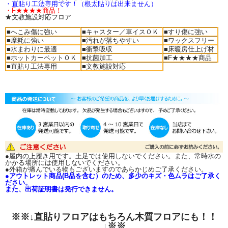
・直貼り工法専用です！（根太貼りは出来ません）
・F★★★★商品！
★文教施設対応フロア
■へこみ傷に強い
■キャスター／車イスＯＫ
■すり傷に強い
■摩耗に強い
■汚れが落ちやすい
■ワックスフリー
■水まわりに最適
■衝撃吸収
■床暖房仕上げ材
■ホットカーペットＯＫ
■抗菌加工
■F★★★★商品
■直貼り工法専用
■文教施設対応
●屋内の上履き用です。土足では使用しないでください。また、常時水の
かかる場所には使用しないでください。
●外箱が痛んでいる物もございますのであらかじめご了承ください。
●アウトレット商品(B品を含む）のため、多少のキズ・色ムラはご了承く
ださい。
また、出荷証明書は発行できません。
※※↓直貼りフロアはもちろん木質フロアにも！！
↓※※