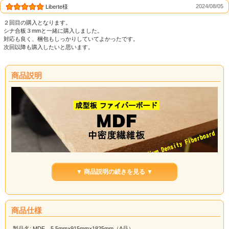
2024/08/05
Liberte様
２回目の購入となります。
シナ合板３mmと一緒に購入しました。
対応も良く、梱包もしっかりしていてよかったです。
次回以降も購入したいと思います。
商品説明
▼ 商品説明の続きを見る ▼
MDFとはMedium Density Fiberboardの略称である。
MDF(中密度繊維板)とは、材料となる木材を繊維状になるまで細かくしたもの
を、合成樹脂で成形してつくられた成型板（ファイバーボード）の一種です。
商品仕様
木材特有の「割れ」や「節」などが無く、加工性の良い材料です。
製品名: MDF 5.5mm×915mm×1825mm（A品）