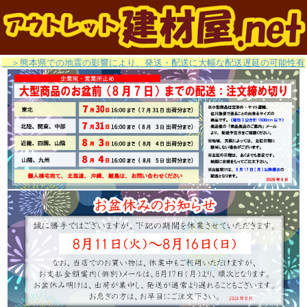
＞熊本県での地震の影響により、発送・配送に大幅な配送遅延の可能性有