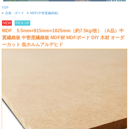
TOP
>
合板・ボード
>
MDF(中密度繊維板)
NEW
PICK UP
MDF 5.5mm×915mm×1825mm（約7.5kg/枚）（A品）中
質繊維板 中密度繊維板 MDF材 MDFボード DIY 木材 オーダ
ーカット 低ホルムアルデヒド