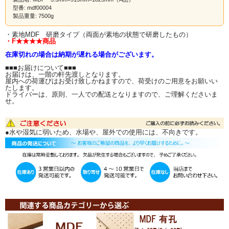
ＤIY材としても人気が高く、家具の扉、側板、背板、スピーカーのキャビネッ
型番: mdf00004
ト、カラーボックスなどによく利用されています。
製品重量: 7500g
・素地MDF 研磨タイプ（両面が素地の状態で研磨したもの）
・F★★★★商品
在庫切れの場合は納期が遅れる場合がございます。
■■■お届けについて■■■
お届けは、一階の軒先渡しとなります。
屋内への荷運びはお受け致しかねますので、荷受けのご用意をお願いい
たします。
在庫品ですが、売り切れの場合は多少お時間をい
ドライバーは、原則、一人での配送となりますので、ご理解くださいま
せ。
ただきます。
●水や湿気に弱いため、水場や、屋外での使用には、不向きです。