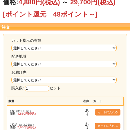
価格:
4,880円
(税込)
～
29,700円
(税込)
[ポイント還元 48ポイント～]
注文
カット指示の有無:
配送地域:
お届け先:
購入数:
セット
数量
在庫
カート
あ
1枚（約1.98kg）
価格:
4,880円(税込)
り
あ
2枚組（約3.96kg）
価格:
7,630円(税込)
り