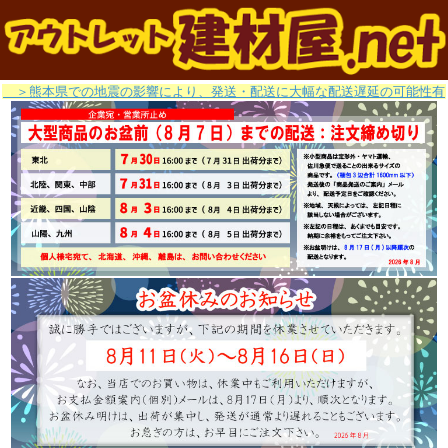
＞熊本県での地震の影響により、発送・配送に大幅な配送遅延の可能性有