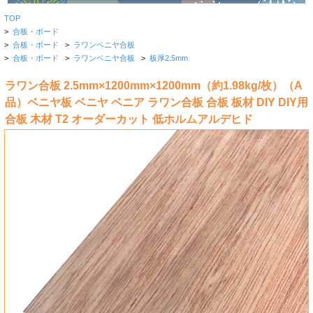
TOP
>
合板・ボード
>
合板・ボード
>
ラワンベニヤ合板
>
合板・ボード
>
ラワンベニヤ合板
>
板厚2.5mm
ラワン合板 2.5mm×1200mm×1200mm（約1.98kg/枚）（A
品）ベニヤ板 ベニヤ ベニア ラワン合板 合板 板材 DIY DIY用
合板 木材 T2 オーダーカット 低ホルムアルデヒド