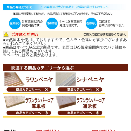
実際に必要な寸法をお知らせ頂ければ、こちらでノコ目を計算してカットいたし
ます。
(鋸の厚みが約4mmあります。1回鋸を通すたびに4mm減ります）
ご希望寸法が原板より取れずカットできない際は、ご連絡いたします。
カットのご希望は、ご注文の備考欄へカット寸法をご記入いただくか、メール
またはFAXにて図面を当店までお送り下さい。
その際、端材の有無も必ずご連絡下さい。 端材有無のご指示がない場合は、端材
同梱で発送いたします。
●天然原木を使用しておりますので、色ムラ・色違いが多少ございますあ
詳しくは↓↓『カット注文について』↓↓をご覧ください。
らかじめご了承ください。
●商品はすべてJAS認定商品です。表面はJAS規定範囲内でのパテ補修を
施してある商品もございます。
※ベニヤには表と裏があります。