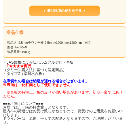
▼ 商品説明の続きを見る ▼
↑↑サイズ一覧はコチラ↑↑
商品仕様
製品名: 2.5mmラワン合板 2.5mm×1200mm×1200mm（A品）
【ラワンベニヤ（ラワン合板）と
型番: be025-9
製品重量: 1980g
は】
・JAS規格による低ホルムアルデヒド合板
最も知られている、一般的なベニヤ板（合板）の事です。 表面はザラザラして
・F★★★★商品
おり、木目がハッキリしていません。
（グリーン購入法に基づく認定商品）
「ベニヤ」といえばこのラワンベニヤを指すことが多いようです。
・タイプ2（準耐水合板）
主な使用用途は、 家具裏板用木材、建材用下地木材、日曜大工（DIY）・木工工
在庫切れの場合は納期が遅れる場合がございます。
作用木材、合板用素材など幅広い用途で使用されています。
※裏面は、化粧面として使用できません。
当店のラワンベニヤは、JAS規格による低ホルムアルデヒド合板で、
※合板の特性上、板の反りが強い場合があります。初期不良ではあり
ません。
F★★★★（グリーン購入法に基づく認定商品）です。
タイプ２と呼ばれる、準耐水合板です。
（※耐水合板ではありません）
■■■お届けについて■■■
お届けは、一階の軒先渡しとなります。
【カット注文について】
屋内への荷運びはお受け致しかねますので、荷受けのご用意をお願いい
たします。
ドライバーは、原則、一人での配送となりますので、ご理解くださいま
ご希望のサイズにカットも承ります
（※カット賃別途）
せ。
カット注文の際は
カット後の出来上がり寸法
をお知らせください。