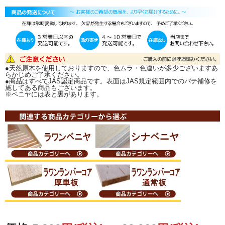
実際に必要な寸法をお知らせ頂ければ、こちらでノコ目を計算してカットいたし
ます。
(鋸の厚みが約4mmあります。1回鋸を通すたびに4mm減ります）
ご希望寸法が原板より取れずカットできない際は、ご連絡いたします。
カットのご希望は、ご注文の備考欄へカット寸法をご記入いただくか、メール
またはFAXにて図面を当店までお送り下さい。
その際、端材の有無も必ずご連絡下さい。 端材有無のご指示がない場合は、端材
同梱で発送いたします。
●天然原木を使用しておりますので、色ムラ・色違いが多少ございますあ
詳しくは↓↓『カット注文について』↓↓をご覧ください。
らかじめご了承ください。
●商品はすべてJAS認定商品です。表面はJAS規定範囲内でのパテ補修を
施してある商品もございます。
※ベニヤには表と裏があります。