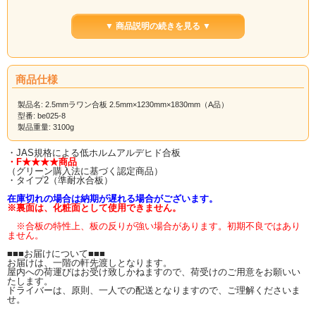
▼ 商品説明の続きを見る ▼
↑↑サイズ一覧はコチラ↑↑
商品仕様
製品名: 2.5mmラワン合板 2.5mm×1230mm×1830mm（A品）
【ラワンベニヤ（ラワン合板）と
型番: be025-8
製品重量: 3100g
は】
・JAS規格による低ホルムアルデヒド合板
最も知られている、一般的なベニヤ板（合板）の事です。 表面はザラザラして
・F★★★★商品
おり、木目がハッキリしていません。
（グリーン購入法に基づく認定商品）
「ベニヤ」といえばこのラワンベニヤを指すことが多いようです。
・タイプ2（準耐水合板）
主な使用用途は、 家具裏板用木材、建材用下地木材、日曜大工（DIY）・木工工
在庫切れの場合は納期が遅れる場合がございます。
作用木材、合板用素材など幅広い用途で使用されています。
※裏面は、化粧面として使用できません。
当店のラワンベニヤは、JAS規格による低ホルムアルデヒド合板で、
※合板の特性上、板の反りが強い場合があります。初期不良ではあり
ません。
F★★★★（グリーン購入法に基づく認定商品）です。
タイプ２と呼ばれる、準耐水合板です。
（※耐水合板ではありません）
■■■お届けについて■■■
お届けは、一階の軒先渡しとなります。
【カット注文について】
屋内への荷運びはお受け致しかねますので、荷受けのご用意をお願いい
たします。
ドライバーは、原則、一人での配送となりますので、ご理解くださいま
ご希望のサイズにカットも承ります
（※カット賃別途）
せ。
カット注文の際は
カット後の出来上がり寸法
をお知らせください。