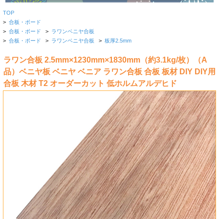
TOP
>
合板・ボード
>
合板・ボード
>
ラワンベニヤ合板
>
合板・ボード
>
ラワンベニヤ合板
>
板厚2.5mm
ラワン合板 2.5mm×1230mm×1830mm（約3.1kg/枚）（A
品）ベニヤ板 ベニヤ ベニア ラワン合板 合板 板材 DIY DIY用
合板 木材 T2 オーダーカット 低ホルムアルデヒド