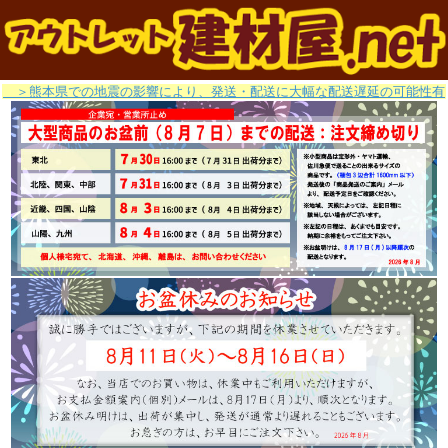
＞熊本県での地震の影響により、発送・配送に大幅な配送遅延の可能性有