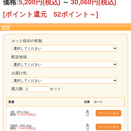
価格:
5,200円
(税込)
～
30,060円
(税込)
[ポイント還元 52ポイント～]
注文
カット指示の有無:
配送地域:
お届け先:
購入数:
セット
数量
在庫
カート
あ
1枚（約3.1kg）
価格:
5,200円(税込)
り
あ
2枚組（約6.2kg）
価格:
7,840円(税込)
り