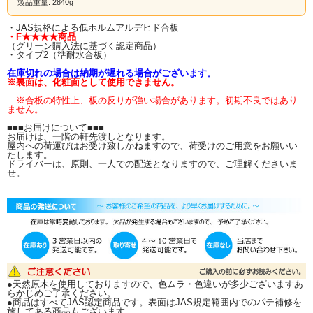
製品重量: 2840g
は】
・JAS規格による低ホルムアルデヒド合板
最も知られている、一般的なベニヤ板（合板）の事です。 表面はザラザラして
・F★★★★商品
おり、木目がハッキリしていません。
（グリーン購入法に基づく認定商品）
「ベニヤ」といえばこのラワンベニヤを指すことが多いようです。
・タイプ2（準耐水合板）
主な使用用途は、 家具裏板用木材、建材用下地木材、日曜大工（DIY）・木工工
在庫切れの場合は納期が遅れる場合がございます。
作用木材、合板用素材など幅広い用途で使用されています。
※裏面は、化粧面として使用できません。
当店のラワンベニヤは、JAS規格による低ホルムアルデヒド合板で、
※合板の特性上、板の反りが強い場合があります。初期不良ではあり
ません。
F★★★★（グリーン購入法に基づく認定商品）です。
タイプ２と呼ばれる、準耐水合板です。
（※耐水合板ではありません）
■■■お届けについて■■■
お届けは、一階の軒先渡しとなります。
【カット注文について】
屋内への荷運びはお受け致しかねますので、荷受けのご用意をお願いい
たします。
ドライバーは、原則、一人での配送となりますので、ご理解くださいま
ご希望のサイズにカットも承ります
（※カット賃別途）
せ。
カット注文の際は
カット後の出来上がり寸法
をお知らせください。
実際に必要な寸法をお知らせ頂ければ、こちらでノコ目を計算してカットいたし
ます。
(鋸の厚みが約4mmあります。1回鋸を通すたびに4mm減ります）
ご希望寸法が原板より取れずカットできない際は、ご連絡いたします。
カットのご希望は、ご注文の備考欄へカット寸法をご記入いただくか、メール
またはFAXにて図面を当店までお送り下さい。
その際、端材の有無も必ずご連絡下さい。 端材有無のご指示がない場合は、端材
同梱で発送いたします。
●天然原木を使用しておりますので、色ムラ・色違いが多少ございますあ
詳しくは↓↓『カット注文について』↓↓をご覧ください。
らかじめご了承ください。
●商品はすべてJAS認定商品です。表面はJAS規定範囲内でのパテ補修を
施してある商品もございます。