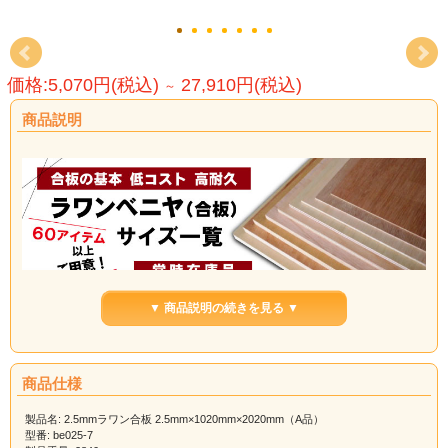
価格:5,070円(税込)
27,910円(税込)
～
商品説明
▼ 商品説明の続きを見る ▼
↑↑サイズ一覧はコチラ↑↑
商品仕様
製品名: 2.5mmラワン合板 2.5mm×1020mm×2020mm（A品）
【ラワンベニヤ（ラワン合板）と
型番: be025-7