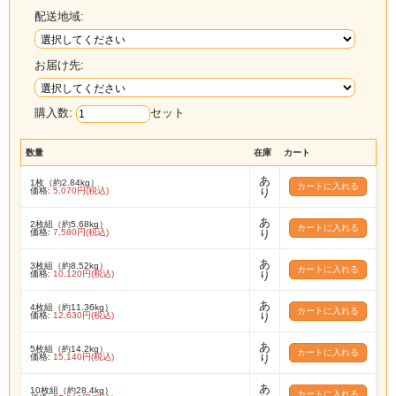
配送地域:
お届け先:
購入数:
セット
数量
在庫
カート
あ
1枚（約2.84kg）
価格:
5,070円(税込)
り
あ
2枚組（約5.68kg）
価格:
7,580円(税込)
り
あ
3枚組（約8.52kg）
価格:
10,120円(税込)
り
あ
4枚組（約11.36kg）
価格:
12,630円(税込)
り
あ
5枚組（約14.2kg）
価格:
15,140円(税込)
り
あ
10枚組（約28.4kg）