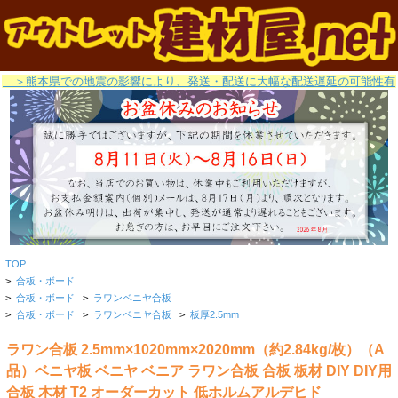
＞熊本県での地震の影響により、発送・配送に大幅な配送遅延の可能性有
TOP
>
合板・ボード
>
合板・ボード
>
ラワンベニヤ合板
>
合板・ボード
>
ラワンベニヤ合板
>
板厚2.5mm
ラワン合板 2.5mm×1020mm×2020mm（約2.84kg/枚）（A
品）ベニヤ板 ベニヤ ベニア ラワン合板 合板 板材 DIY DIY用
合板 木材 T2 オーダーカット 低ホルムアルデヒド