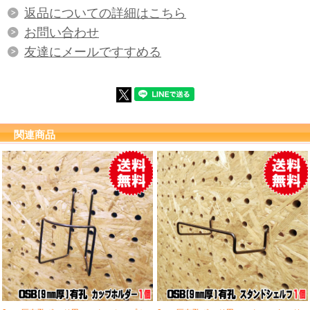
返品についての詳細はこちら
□■■追跡番号付き郵便で発送致します。■■□
お問い合わせ
お急ぎのお客様は、宅配便（別途送料）をご選択ください。
友達にメールですすめる
ご注文確定時（自動メール時）には料金が加算されておりませんので、後ほど、
当店より個別のご注文確定メールをお送りするときに金額訂正をして、ご案内い
たします。
関連商品