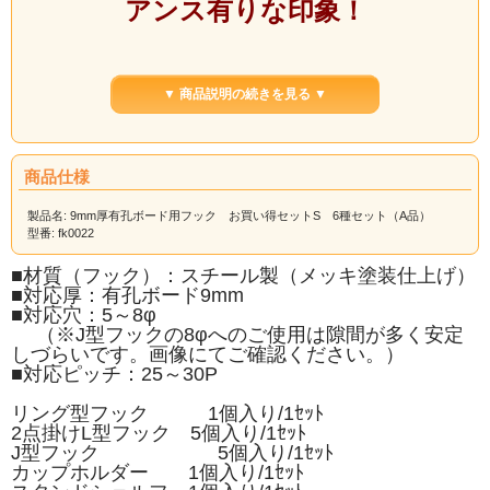
アンス有りな印象！
9ｍｍ厚ラワン有孔ボードにもぴっ
▼ 商品説明の続きを見る ▼
たりです。
商品仕様
リング型フック×1個 2点掛けL型フ
製品名: 9mm厚有孔ボード用フック お買い得セットS 6種セット（A品）
型番: fk0022
ック×5個 J型フック×5個
■材質（フック）：スチール製（メッキ塗装仕上げ）
カップホルダー×1個 スタンドシェ
■対応厚：有孔ボード9mm
■対応穴：5～8φ
ルフ×1個
（※J型フックの8φへのご使用は隙間が多く安定
しづらいです。画像にてご確認ください。）
シェルフスルー×1セットをセットに
■対応ピッチ：25～30P
しました。
リング型フック 1個入り/1ｾｯﾄ
2点掛けL型フック 5個入り/1ｾｯﾄ
お買い得にご利用いただけます。
J型フック 5個入り/1ｾｯﾄ
カップホルダー 1個入り/1ｾｯﾄ