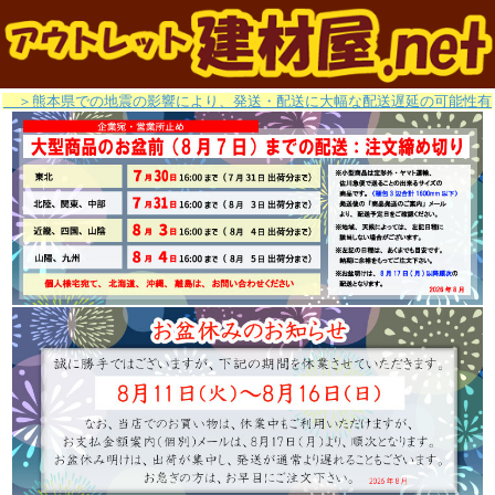
＞熊本県での地震の影響により、発送・配送に大幅な配送遅延の可能性有