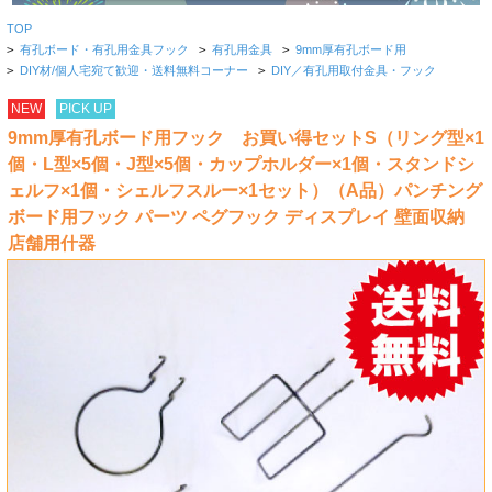
TOP
>
有孔ボード・有孔用金具フック
>
有孔用金具
>
9mm厚有孔ボード用
>
DIY材/個人宅宛て歓迎・送料無料コーナー
>
DIY／有孔用取付金具・フック
NEW
PICK UP
9mm厚有孔ボード用フック お買い得セットS（リング型×1
個・L型×5個・J型×5個・カップホルダー×1個・スタンドシ
ェルフ×1個・シェルフスルー×1セット）（A品）パンチング
ボード用フック パーツ ペグフック ディスプレイ 壁面収納
店舗用什器