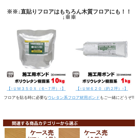
※※↓直貼りフロアはもちろん木質フロアにも！！
↓※※
【↑ＵＭ３５０Ｘ（６~７坪）↑】
【↑ＵＭ６２０（約２坪）↑】
フロアを貼る時に必要な
ウレタン系フロア材用ボンド
もご一緒にどうぞ!!