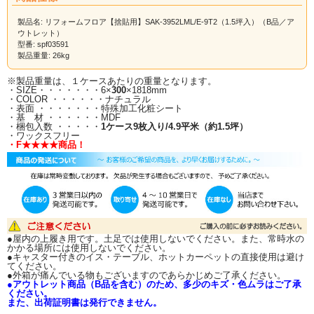
製品名: リフォームフロア【捨貼用】SAK-3952LML/E-9T2（1.5坪入）（B品／ア
ウトレット）
型番: spf03591
製品重量: 26kg
※製品重量は、１ケースあたりの重量となります。
・SIZE・・・・・・・6×
300
×1818mm
・COLOR ・・・・・・ナチュラル
・表面 ・・・・・・・特殊加工化粧シート
・基 材 ・・・・・・MDF
・梱包入数 ・・・・・
1ケース9枚入り/4.9平米（約1.5坪）
・ワックスフリー
・F★★★★商品！
●屋内の上履き用です。土足では使用しないでください。また、常時水の
かかる場所には使用しないでください。
●キャスター付きのイス・テーブル、ホットカーペットの直接使用は避け
てください。
●外箱が痛んでいる物もございますのであらかじめご了承ください。
●アウトレット商品（B品を含む）のため、多少のキズ・色ムラはご了承
ください。
また、出荷証明書は発行できません。