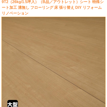
9T2（26kg/1.5坪入）（B品／アウトレット）シート 特殊シ
ート加工 溝無し フローリング 床 張り替え DIY リフォーム
リノベーション