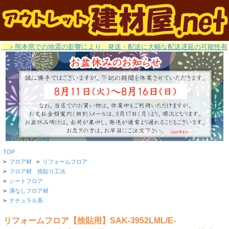
＞熊本県での地震の影響により、発送・配送に大幅な配送遅延の可能性有
TOP
>
フロア材
>
リフォームフロア
>
フロア材 捨貼り工法
>
シートフロア
>
溝なしフロア材
>
ナチュラル系
リフォームフロア【捨貼用】SAK-3952LML/E-