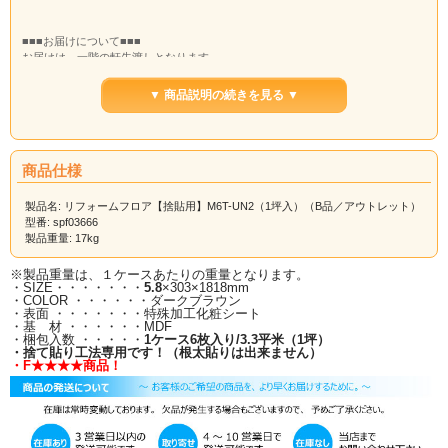
■■■お届けについて■■■
お届けは、一階の軒先渡しとなります。
屋内への荷運びはお受け致しかねますので、荷受けのご用意をお願いいたしま
す。
▼ 商品説明の続きを見る ▼
ドライバーは、原則、一人での配送となりますので、ご理解くださいませ。
商品仕様
製品名: リフォームフロア【捨貼用】M6T-UN2（1坪入）（B品／アウトレット）
型番: spf03666
製品重量: 17kg
※製品重量は、１ケースあたりの重量となります。
・SIZE・・・・・・・
5.8
×303×1818mm
・COLOR ・・・・・・ダークブラウン
・表面 ・・・・・・・特殊加工化粧シート
・基 材 ・・・・・・MDF
・梱包入数 ・・・・・
1ケース6枚入り/3.3平米（1坪）
・捨て貼り工法専用です！（根太貼りは出来ません）
・F★★★★商品！