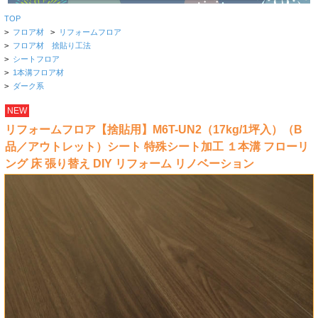
TOP
>
フロア材
>
リフォームフロア
>
フロア材 捨貼り工法
>
シートフロア
>
1本溝フロア材
>
ダーク系
NEW
リフォームフロア【捨貼用】M6T-UN2（17kg/1坪入）（B
品／アウトレット）シート 特殊シート加工 １本溝 フローリ
ング 床 張り替え DIY リフォーム リノベーション