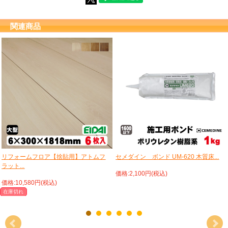
関連商品
リフォームフロア【捨貼用】アトムフ
セメダイン ボンド UM-620 木質床...
ラット...
価格:2,100円(税込)
価格:10,580円(税込)
在庫切れ