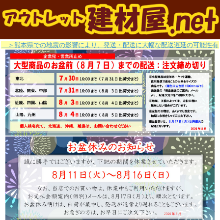
＞熊本県での地震の影響により、発送・配送に大幅な配送遅延の可能性有