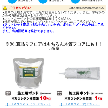
●屋内の上履き用です。土足では使用しないでください。また、常時水の
かかる場所には使用しないでください。
●ホットカーペットの直接使用は避けてください。
●外箱が痛んでいる物もございますのであらかじめご了承ください。
●アウトレット商品（B品を含む）のため、多少のキズ・色ムラはご了承
ください。
また、出荷証明書は発行できません。
※※↓直貼りフロアはもちろん木質フロアにも！！
↓※※
【↑ＵＭ３５０Ｘ（６~７坪）↑】
【↑ＵＭ６２０（約２坪）↑】