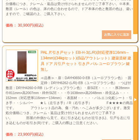
分価格につき、クレーム・返品は受け付けられませんのでご了承下さい。※本来、
敷居（レール）の色は、床の色に合わせるので、ドア本体の色と敷居の色は、違い
ますので、ご確認の上、ご購入下さい。
価格： 30,900円(税込)
PAL 片引き戸セット EB-H-3(L/R)(対応壁厚116mm～
134mm)(34kgセット)(B品/アウトレット）建築資材 建
具 ドア 片引戸 セット 引き戸 パル ユーロブラウン 鍵
無し
≪品番≫・扉：DAYH0650-0-EB（ユーロブラウン色）・固
定枠：DRYH6262-(L/R)-EB（ユーロブラウン色）・つば付
敷居：DRYH4260-0-RB（レディシュブラウン色）・扉SIZE・・・・・厚28mm×
巾811mm×高2007mm・枠外SIZE・・・巾1638mm×高2048mm・枠見込み・・・
152mm（対応壁厚116mmー134mm）・表面材・・・・・パルエコ化粧シート・引
き手・・シルバー ★ L（左引き手）/ R（右引き手） F★★★★の商品
です。 アウトレット品の為、傷・汚れ・へこみが多少ございます。激安
処分価格につき、クレーム・返品は受け付けられませんのでご了承下さ
い。 部屋の外側から見て、右に引き込むものが左引き(L)、引戸を左に引
き込むものが右引き(R)です。ご購入の際はご注意ください。
価格： 23,900円(税込)