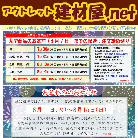
＞熊本県での地震の影響により、発送・配送に大幅な配送遅延の可能性有