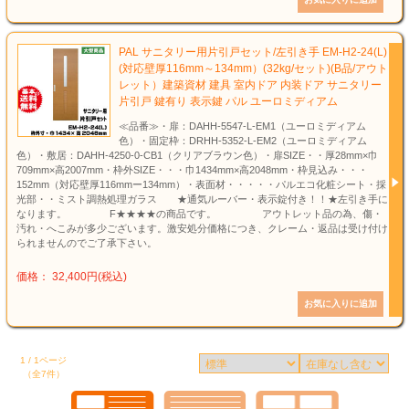
PAL サニタリー用片引戸セット/左引き手 EM-H2-24(L)
(対応壁厚116mm～134mm）(32kg/セット)(B品/アウト
レット）建築資材 建具 室内ドア 内装ドア サニタリー
片引戸 鍵有り 表示鍵 パル ユーロミディアム
≪品番≫・扉：DAHH-5547-L-EM1（ユーロミディアム
色）・固定枠：DRHH-5352-L-EM2（ユーロミディアム
色）・敷居：DAHH-4250-0-CB1（クリアブラウン色）・扉SIZE・・厚28mm×巾
709mm×高2007mm・枠外SIZE・・・巾1434mm×高2048mm・枠見込み・・・
152mm（対応壁厚116mmー134mm）・表面材・・・・・パルエコ化粧シート・採
光部・・ミスト調熱処理ガラス ★通気ルーバー・表示錠付き！！★左引き手に
なります。 F★★★★の商品です。 アウトレット品の為、傷・
汚れ・へこみが多少ございます。激安処分価格につき、クレーム・返品は受け付け
られませんのでご了承下さい。
価格： 32,400円(税込)
1 / 1ページ
（全7件）