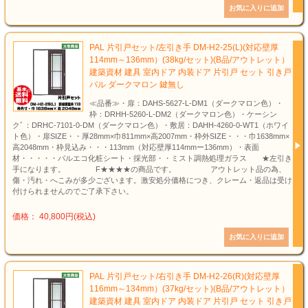
PAL 片引戸セット/左引き手 DM-H2-25(L)(対応壁厚
114mm～136mm）(38kg/セット)(B品/アウトレット）
建築資材 建具 室内ドア 内装ドア 片引戸 セット 引き戸
パル ダークマロン 鍵無し
≪品番≫・扉：DAHS-5627-L-DM1（ダークマロン色）・
枠：DRHH-5260-L-DM2（ダークマロン色）・ケーシン
クﾞ：DRHC-7101-0-DM（ダークマロン色）・敷居：DAHH-4260-0-WT1（ホワイ
ト色）・扉SIZE・・厚28mm×巾811mm×高2007mm・枠外SIZE・・・巾1638mm×
高2048mm・枠見込み・・・113mm（対応壁厚114mmー136mm）・表面
材・・・・・パルエコ化粧シート・採光部・・ミスト調熱処理ガラス ★左引き
手になります。 F★★★★の商品です。 アウトレット品の為、
傷・汚れ・へこみが多少ございます。激安処分価格につき、クレーム・返品は受け
付けられませんのでご了承下さい。
価格： 40,800円(税込)
PAL 片引戸セット/右引き手 DM-H2-26(R)(対応壁厚
116mm～134mm）(37kg/セット)(B品/アウトレット）
建築資材 建具 室内ドア 内装ドア 片引戸 セット 引き戸