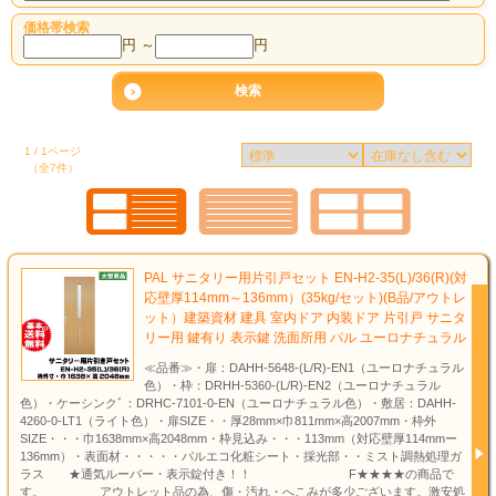
価格帯検索
円 ～
円
1 / 1ページ
（全7件）
PAL サニタリー用片引戸セット EN-H2-35(L)/36(R)(対
応壁厚114mm～136mm）(35kg/セット)(B品/アウトレ
ット）建築資材 建具 室内ドア 内装ドア 片引戸 サニタ
リー用 鍵有り 表示鍵 洗面所用 パル ユーロナチュラル
≪品番≫・扉：DAHH-5648-(L/R)-EN1（ユーロナチュラル
色）・枠：DRHH-5360-(L/R)-EN2（ユーロナチュラル
色）・ケーシンクﾞ：DRHC-7101-0-EN（ユーロナチュラル色）・敷居：DAHH-
4260-0-LT1（ライト色）・扉SIZE・・厚28mm×巾811mm×高2007mm・枠外
SIZE・・・巾1638mm×高2048mm・枠見込み・・・113mm（対応壁厚114mmー
136mm）・表面材・・・・・パルエコ化粧シート・採光部・・ミスト調熱処理ガ
ラス ★通気ルーバー・表示錠付き！！ F★★★★の商品で
す。 アウトレット品の為、傷・汚れ・へこみが多少ございます。激安処