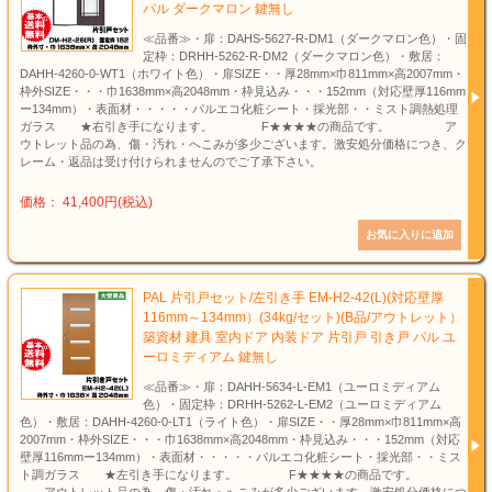
パル ダークマロン 鍵無し
≪品番≫・扉：DAHS-5627-R-DM1（ダークマロン色）・固
定枠：DRHH-5262-R-DM2（ダークマロン色）・敷居：
DAHH-4260-0-WT1（ホワイト色）・扉SIZE・・厚28mm×巾811mm×高2007mm・
枠外SIZE・・・巾1638mm×高2048mm・枠見込み・・・152mm（対応壁厚116mm
ー134mm）・表面材・・・・・パルエコ化粧シート・採光部・・ミスト調熱処理
ガラス ★右引き手になります。 F★★★★の商品です。 ア
ウトレット品の為、傷・汚れ・へこみが多少ございます。激安処分価格につき、ク
レーム・返品は受け付けられませんのでご了承下さい。
価格： 41,400円(税込)
PAL 片引戸セット/左引き手 EM-H2-42(L)(対応壁厚
116mm～134mm）(34kg/セット)(B品/アウトレット）
築資材 建具 室内ドア 内装ドア 片引戸 引き戸 パル ユ
ーロミディアム 鍵無し
≪品番≫・扉：DAHH-5634-L-EM1（ユーロミディアム
色）・固定枠：DRHH-5262-L-EM2（ユーロミディアム
色）・敷居：DAHH-4260-0-LT1（ライト色）・扉SIZE・・厚28mm×巾811mm×高
2007mm・枠外SIZE・・・巾1638mm×高2048mm・枠見込み・・・152mm（対応
壁厚116mmー134mm）・表面材・・・・・パルエコ化粧シート・採光部・・ミス
ト調ガラス ★左引き手になります。 F★★★★の商品です。