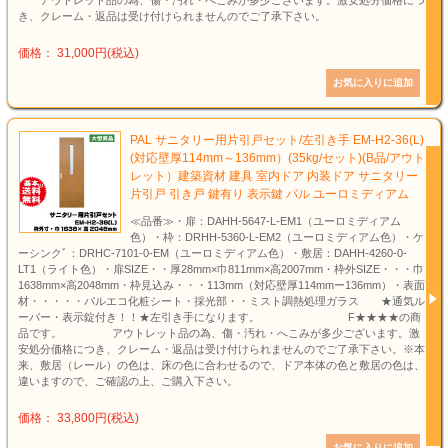
アウトレット品の為、傷・汚れ・へこみが多少ございます。激安処分価格につ
き、クレーム・返品は受け付けられませんのでご了承下さい。
価格： 31,000円(税込)
PAL サニタリー用片引戸セット/左引き手 EM-H2-36(L)
(対応壁厚114mm～136mm）(35kg/セット)(B品/アウト
レット）建築資材 建具 室内ドア 内装ドア サニタリー
片引戸 引き戸 鍵有り 表示鍵 パル ユーロミディアム
≪品番≫・扉：DAHH-5647-L-EM1（ユーロミディアム
色）・枠：DRHH-5360-L-EM2（ユーロミディアム色）・ケ
ーシンクﾞ：DRHC-7101-0-EM（ユーロミディアム色）・敷居：DAHH-4260-0-
LT1（ライト色）・扉SIZE・・厚28mm×巾811mm×高2007mm・枠外SIZE・・・巾
1638mm×高2048mm・枠見込み・・・113mm（対応壁厚114mmー136mm）・表面
材・・・・・パルエコ化粧シート・採光部・・ミスト調熱処理ガラス ★通気ル
ーバー・表示錠付き！！★左引き手になります。 F★★★★の商
品です。 アウトレット品の為、傷・汚れ・へこみが多少ございます。激
安処分価格につき、クレーム・返品は受け付けられませんのでご了承下さい。※本
来、敷居（レール）の色は、床の色に合わせるので、ドア本体の色と敷居の色は、
違いますので、ご確認の上、ご購入下さい。
価格： 33,800円(税込)