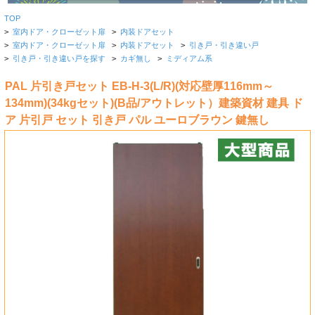
TOP
>
室内ドア・クローゼット扉
>
内装ドアセット
>
室内ドア・クローゼット扉
>
内装ドアセット
>
引き戸・引き違い戸
>
引き戸・引き違い戸を探す
>
カギ無し
>
ミディアム系
PAL 片引き戸セット EB-H-3(L/R)(対応壁厚116mm～
134mm)(34kgセット)(B品/アウトレット）建築資材 建具 ド
ア 片引戸 セット 引き戸 パル ユーロブラウン 鍵無し