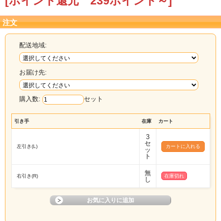
[ポイント還元 239ポイント～]
注文
配送地域:
お届け先:
購入数:
セット
引き手
在庫
カート
3
セ
左引き(L)
ッ
ト
無
右引き(R)
在庫切れ
し