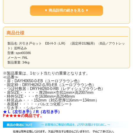
※本来、敷居（レール）の色は、床の色に合わせる為、ドア本体の色と敷居の色
▼ 商品説明の続きを見る ▼
は、違いますので、ご確認の上、ご購入下さい。
■■■お届けについて■■■
お届けは、一階の軒先渡しとなります。
屋内への荷運びはお受け致しかねますので、荷受けのご用意をお願いいたしま
商品仕様
す。
ドライバーは、原則、一人での配送となりますので、ご理解くださいませ。
製品名: 片引き戸セット EB-H-3（L/R) （固定枠152幅用）（B品／アウトレッ
ト）送料込み
型番: spot00386
メーカー: PAL
製品重量: 34kg
※製品重量は、1セット当たりの重量となります。
≪品番≫
・扉：DAYH0650-0-EB（ユーロブラウン色）
・固定枠：DRYH6262-(L/R)-EB（ユーロブラウン色）
・つば付敷居：DRYH4260-0-RB（レディシュブラウン色）
・扉SIZE・・・・・厚28mm×巾811mm×高2007mm
・枠外SIZE・・・巾1638mm×高2048mm
・枠見込み・・・152mm（対応壁厚116mmー134mm）
・表面材・・・・・パルエコ化粧シート
・引き手・・シルバー
★ L（左引き手）/ R（右引き手）
F★★★★の商品です。