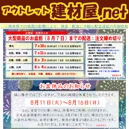
＞熊本県での地震の影響により、発送・配送に大幅な配送遅延の可能性有