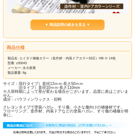
▼ 商品説明の続きを見る ▼
すべて在庫商品です！！
在庫切れの場合多少納期がかかりま
商品仕様
す。
製品名: エイダイ補修カラー（造作材・内装ドアカラー対応）HB-※ 14色
型番: z00043
メーカー: 永大産業
製品重量: 8g
□■■追跡番号付き郵便で発送致します。■■□
サイズ：現行タイプ）直径13ｍｍ-長さ50ｍｍ
お急ぎのお客様は、宅配便（別途送料）をご選択ください。
旧タイプ）直径10ｍｍ-長さ110mm
ご注文確定時（自動メール時）には料金が加算されておりませんので、後ほど、
※入荷時期によって形が変わる場合がございます。品質に差はございま
当店より個別のご注文確定メールをお送りするときに金額訂正をして、ご案内い
せん。
成分：パラフィンワックス・顔料
たします。
クレヨンタイプで塗装ハガレ、すり傷、小さな傷向けの補修材です。
フローリング、造作材、内装ドアなどの塗装ハガレ、すり傷の補修が簡
単に。