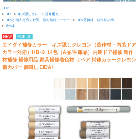
TOP
>
DIY
>
キズ隠しクレヨン補修用カラー
>
DIY材/個人宅宛て歓迎・送料無料コーナー
>
DIY/見切材・造作材小物
>
造作材
NEW
PICK UP
エイダイ補修カラー キズ隠しクレヨン（造作材・内装ドア
カラー対応）HB-※ 14色（A品/在庫品）内装ドア補修 造作
材補修 補修用品 家具補修着色材 リペア 補修カラークレヨン
傷カバー 傷隠し EIDAI