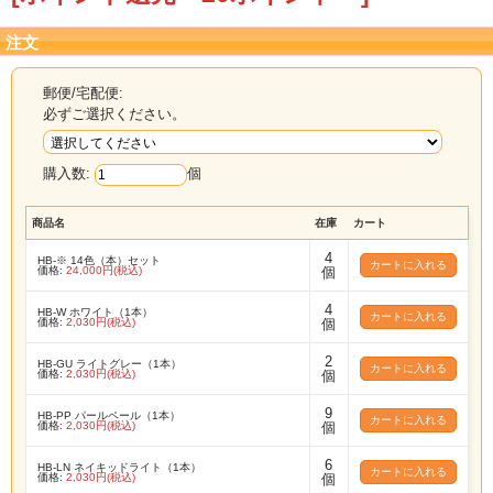
注文
郵便/宅配便:
必ずご選択ください。
購入数:
個
商品名
在庫
カート
4
HB-※ 14色（本）セット
価格:
24,000円(税込)
個
4
HB-W ホワイト（1本）
価格:
2,030円(税込)
個
2
HB-GU ライトグレー（1本）
価格:
2,030円(税込)
個
9
HB-PP パールペール（1本）
価格:
2,030円(税込)
個
6
HB-LN ネイキッドライト（1本）
価格:
2,030円(税込)
個