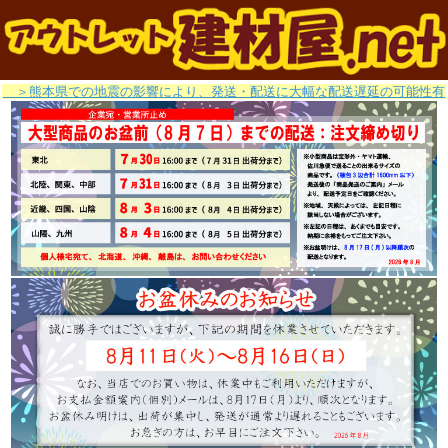
＞熊本県での地震の影響により、発送・配送に大幅な配送遅延の可能性有