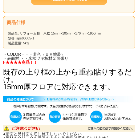
商品仕様
こちらの商品は受注後3日程度で出荷
製品名: リフォーム框 米松 15mm×105mm×170mm×1950mm
型番: sps00085-1
となります。
製品重量: 5kg
・COLOR・・・着色（ＵＶ塗装）
(メーカー欠品中の際は、出荷までお
・表面材 ・・米松ツキ板材２面張り
F★★★★商品！！
日にちがかかります)
既存の上り框の上から重ね貼りするだ
け。
15mm厚フロアに対応できます。
■■■お届けについて■■■
お届けは、一階の軒先渡しとなります。
屋内への荷運びはお受け致しかねますので、荷受けのご用意をお願いいたしま
す。
ドライバーは、原則、一人での配送となりますので、ご理解くださいませ。
●踏面と見付面を逆に施工しないでください
●床材のクリスタル塗装のような耐傷性は備えておりません。