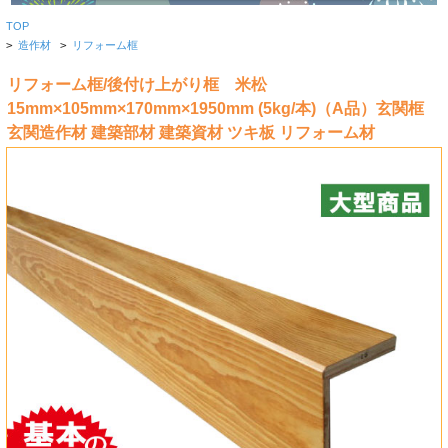
TOP
>
造作材
>
リフォーム框
リフォーム框/後付け上がり框 米松
15mm×105mm×170mm×1950mm (5kg/本)（A品）玄関框
玄関造作材 建築部材 建築資材 ツキ板 リフォーム材