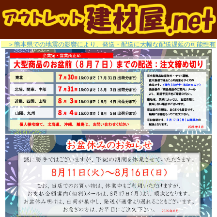
＞熊本県での地震の影響により、発送・配送に大幅な配送遅延の可能性有