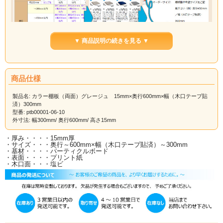
▼ 商品説明の続きを見る ▼
商品仕様
製品名: カラー棚板（両面）グレージュ 15mm×奥行600mm×幅（木口テープ貼
済）300mm
型番: ptb00001-06-10
外寸法: 幅300mm/ 奥行600mm/ 高さ15mm
・厚み・・・・15mm厚
・サイズ・・・奥行～600mm×幅（木口テープ貼済）～300mm
・基材・・・・パーティクルボード
・表面・・・・プリント紙
・木口面・・・塩ビ