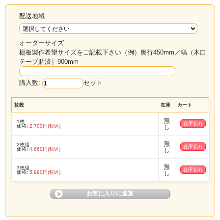
配送地域:
オーダーサイズ:
棚板製作希望サイズをご記載下さい（例）奥行450mm／幅（木口
テープ貼済）900mm
購入数:
セット
枚数
在庫
カート
無
1枚
在庫切れ
価格:
2,700円(税込)
し
無
2枚組
在庫切れ
価格:
4,660円(税込)
し
無
3枚組
在庫切れ
価格:
5,990円(税込)
し