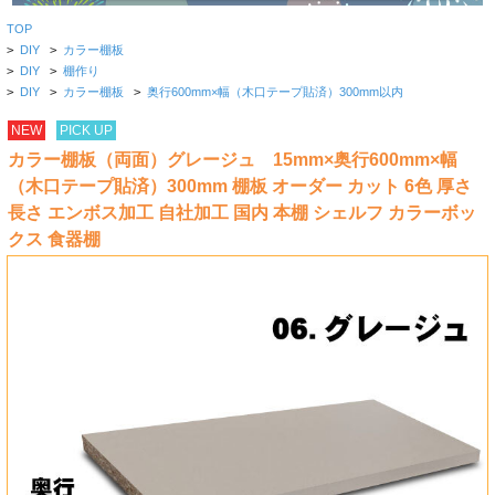
TOP
>
DIY
>
カラー棚板
>
DIY
>
棚作り
>
DIY
>
カラー棚板
>
奥行600mm×幅（木口テープ貼済）300mm以内
NEW
PICK UP
カラー棚板（両面）グレージュ 15mm×奥行600mm×幅
（木口テープ貼済）300mm 棚板 オーダー カット 6色 厚さ
長さ エンボス加工 自社加工 国内 本棚 シェルフ カラーボッ
クス 食器棚