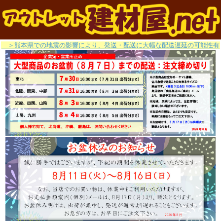
＞熊本県での地震の影響により、発送・配送に大幅な配送遅延の可能性有